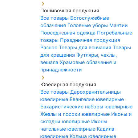
Пошивочная продукция
Все товары
Богослужебные
облачения
Головные уборы
Мантии
Повседневная одежда
Погребальные
товары
Праздничная продукция
Разное
Товары для венчания
Товары
для крещения
Футляры, чехлы,
вешала
Храмовые облачения и
принадлежности
Ювелирная продукция
Все товары
Дарохранительницы
ювелирные
Евангелие ювелирные
Евхаристические наборы ювелирные
Жезлы и посохи ювелирные
Иконы и
складни ювелирные
Иконы
нательные ювелирные
Кадила
ювелирные
Кольца ювелирные