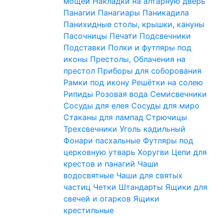
мощей
Накладки на алтарную дверь
Панагии
Панагиары
Паникадила
Панихидные столы, крышки, кануны
Пасочницы
Печати
Подсвечники
Подставки
Полки и футляры под
иконы
Престолы, Облачения на
престол
Приборы для соборования
Рамки под икону
Решётки на солею
Рипиды
Розовая вода
Семисвечники
Сосуды для елея
Сосуды для миро
Стаканы для лампад
Стрючицы
Трехсвечники
Уголь кадильный
Фонари пасхальные
Футляры под
церковную утварь
Хоругви
Цепи для
крестов и панагий
Чаши
водосвятные
Чаши для святых
частиц
Четки
Штандарты
Ящики для
свечей и огарков
Ящики
крестильные