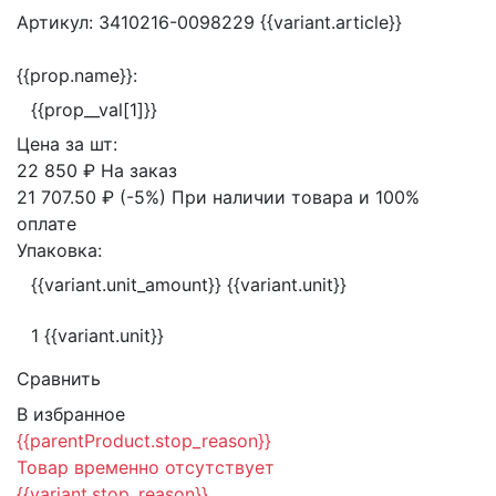
Артикул:
3410216-0098229
{{variant.article}}
{{prop.name}}:
{{prop__val[1]}}
Цена за
шт:
22 850 ₽
На заказ
21 707.50 ₽
(-5%)
При наличии товара и 100%
оплате
Упаковка:
{{variant.unit_amount}} {{variant.unit}}
1 {{variant.unit}}
Сравнить
В избранное
{{parentProduct.stop_reason}}
Товар временно отсутствует
{{variant.stop_reason}}