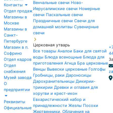
Венчальные свечи
Ново-
Контакты
Иерусалимские свечи
Номерные
Отдел продаж
свечи
Пасхальные свечи
Магазины в
Праздничные свечи
Свечи для
Москве
домашней молитвы
Сувенирные
Магазины в
свечи
Санкт-
Петербурге
Церковная утварь
Магазин в п.
+7
Все товары
Аналои
Баки для святой
Софрино
4
воды
Блюда всенощные
Блюда для
Отдел кадров
З
приготовления Агнца
Бра церковные
Отдел
Венцы
Вывески церковные
Голгофы
снабжения
za
Гробницы, раки
Дароносицы
Музей завода
Дарохранительницы
Дикирии-
О
трикирии
Древки и оглавия для
предприятии
хоругви и крест-икон
Евхаристический набор и
Реквизиты
принадлежности
Жезлы Посохи
Официальные
Жертвенники, Облачения на