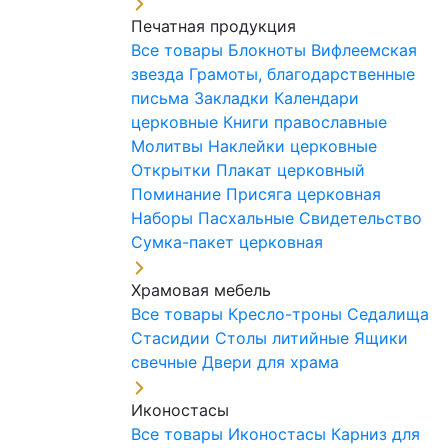
Печатная продукция
Все товары
Блокноты
Вифлеемская
звезда
Грамоты, благодарственные
письма
Закладки
Календари
церковные
Книги православные
Молитвы
Наклейки церковные
Открытки
Плакат церковный
Поминание
Присяга церковная
Наборы Пасхальные
Свидетельство
Сумка-пакет церковная
Храмовая мебель
Все товары
Кресло-троны
Седалища
Стасидии
Столы литийные
Ящики
свечные
Двери для храма
Иконостасы
Все товары
Иконостасы
Карниз для