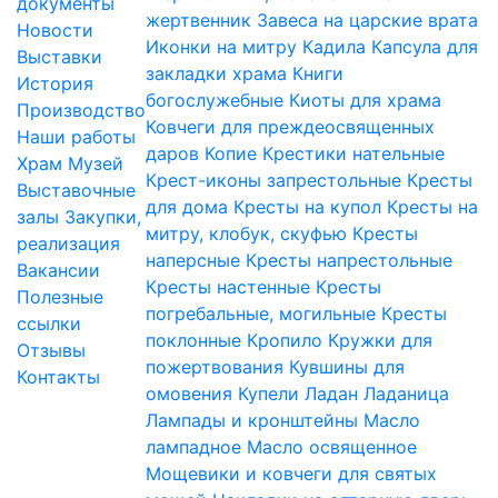
документы
жертвенник
Завеса на царские врата
Новости
Иконки на митру
Кадила
Капсула для
Выставки
закладки храма
Книги
История
богослужебные
Киоты для храма
Производство
Ковчеги для преждеосвященных
Наши работы
даров
Копие
Крестики нательные
Храм
Музей
Крест-иконы запрестольные
Кресты
Выставочные
для дома
Кресты на купол
Кресты на
залы
Закупки,
митру, клобук, скуфью
Кресты
реализация
наперсные
Кресты напрестольные
Вакансии
Кресты настенные
Кресты
Полезные
погребальные, могильные
Кресты
ссылки
поклонные
Кропило
Кружки для
Отзывы
пожертвования
Кувшины для
Контакты
омовения
Купели
Ладан
Ладаница
Лампады и кронштейны
Масло
лампадное
Масло освященное
Мощевики и ковчеги для святых