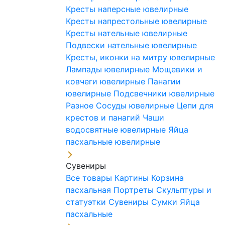
Кресты наперсные ювелирные
Кресты напрестольные ювелирные
Кресты нательные ювелирные
Подвески нательные ювелирные
Кресты, иконки на митру ювелирные
Лампады ювелирные
Мощевики и
ковчеги ювелирные
Панагии
ювелирные
Подсвечники ювелирные
Разное
Сосуды ювелирные
Цепи для
крестов и панагий
Чаши
водосвятные ювелирные
Яйца
пасхальные ювелирные
Сувениры
Все товары
Картины
Корзина
пасхальная
Портреты
Скульптуры и
статуэтки
Сувениры
Сумки
Яйца
пасхальные