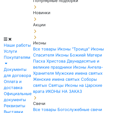
Популярные подборки
Новинки
Акции
Иконы
Наши работы
Все товары
Иконы "Троица"
Иконы
Услуги
Спасителя
Иконы Божией Матери
Покупателям
Пасха Христова
Двунадесятые и
великие праздники
Иконы Ангела-
Документы
Хранителя
Мужские имена святых
для договора
Женские имена святых
Соборы
Оплата и
святых
Святцы
Иконы на Царские
доставка
врата
ИКОНЫ НА ЗАКАЗ
Официальные
документы
Свечи
Реквизиты
Все товары
Богослужебные свечи
Выставки