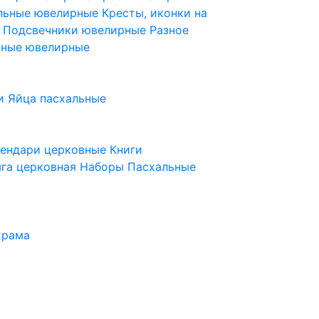
ельные ювелирные
Кресты, иконки на
е
Подсвечники ювелирные
Разное
ьные ювелирные
и
Яйца пасхальные
лендари церковные
Книги
га церковная
Наборы Пасхальные
храма