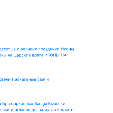
десятые и великие праздники
Иконы
оны на Царские врата
ИКОНЫ НА
свечи
Пасхальные свечи
ца
Бра церковные
Венцы
Вывески
евки и оглавия для хоругви и крест-