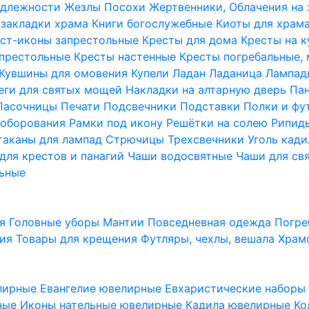
надлежности
Жезлы Посохи
Жертвенники, Облачения на
 закладки храма
Книги богослужебные
Киоты для храм
ст-иконы запрестольные
Кресты для дома
Кресты на 
апрестольные
Кресты настенные
Кресты погребальные,
Кувшины для омовения
Купели
Ладан
Ладаница
Лампад
еги для святых мощей
Накладки на алтарную дверь
Па
Пасочницы
Печати
Подсвечники
Подставки
Полки и фу
соборования
Рамки под икону
Решётки на солею
Рипи
таканы для лампад
Стрючицы
Трехсвечники
Уголь кад
для крестов и панагий
Чаши водосвятные
Чаши для св
ьные
ия
Головные уборы
Мантии
Повседневная одежда
Погре
ния
Товары для крещения
Футляры, чехлы, вешала
Храм
лирные
Евангелие ювелирные
Евхаристические набор
рные
Иконы нательные ювелирные
Кадила ювелирные
Ко