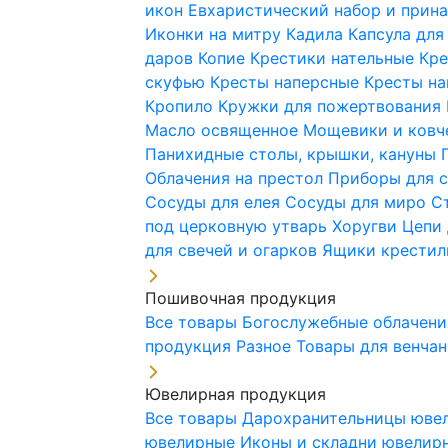
икон
Евхаристический набор и при
Иконки на митру
Кадила
Капсула для
даров
Копие
Крестики нательные
Кре
скуфью
Кресты наперсные
Кресты н
Кропило
Кружки для пожертвования
Масло освященное
Мощевики и ковч
Панихидные столы, крышки, кануны
Облачения на престол
Приборы для 
Сосуды для елея
Сосуды для миро
С
под церковную утварь
Хоругви
Цепи 
для свечей и огарков
Ящики крестил
Пошивочная продукция
Все товары
Богослужебные облачен
продукция
Разное
Товары для венча
Ювелирная продукция
Все товары
Дарохранительницы юве
ювелирные
Иконы и складни ювели