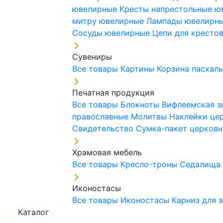
ювелирные
Кресты напрестольные 
митру ювелирные
Лампады ювелирн
Сосуды ювелирные
Цепи для кресто
Сувениры
Все товары
Картины
Корзина пасхал
Печатная продукция
Все товары
Блокноты
Вифлеемская з
православные
Молитвы
Наклейки це
Свидетельство
Сумка-пакет церковн
Храмовая мебель
Все товары
Кресло-троны
Седалищ
Иконостасы
Все товары
Иконостасы
Карниз для 
Каталог