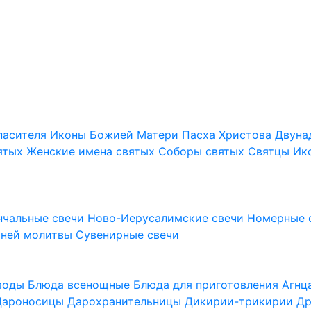
пасителя
Иконы Божией Матери
Пасха Христова
Двуна
ятых
Женские имена святых
Соборы святых
Святцы
Ик
нчальные свечи
Ново-Иерусалимские свечи
Номерные 
шней молитвы
Сувенирные свечи
 воды
Блюда всенощные
Блюда для приготовления Агн
Дароносицы
Дарохранительницы
Дикирии-трикирии
Др