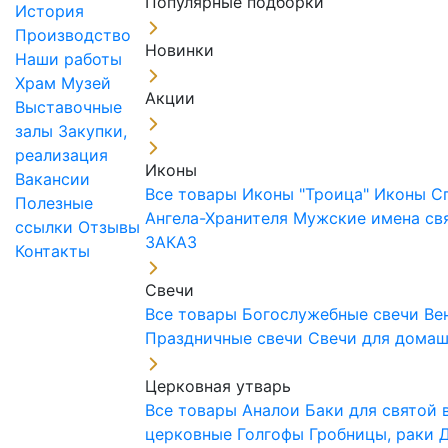
Популярные подборки
История
Производство
Новинки
Наши работы
Храм
Музей
Акции
Выставочные
залы
Закупки,
реализация
Иконы
Вакансии
Все товары
Иконы "Троица"
Иконы С
Полезные
Ангела-Хранителя
Мужские имена св
ссылки
Отзывы
ЗАКАЗ
Контакты
Свечи
Все товары
Богослужебные свечи
Ве
Праздничные свечи
Свечи для дома
Церковная утварь
Все товары
Аналои
Баки для святой
церковные
Голгофы
Гробницы, раки