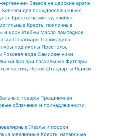
 жертвенник
Завеса на царские врата
а
Ковчеги для преждеосвященных
купол
Кресты на митру, клобук,
 могильные
Кресты поклонные
ы и кронштейны
Масло лампадное
нагии
Панагиары
Паникадила
тляры под иконы
Престолы,
ды
Розовая вода
Семисвечники
ильный
Фонари пасхальные
Футляры
ятых частиц
Четки
Штандарты
Ящики
бальные товары
Праздничная
овые облачения и принадлежности
ы ювелирные
Жезлы и посохи
льца ювелирные
Кресты наперсные