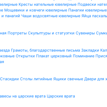
ювелирные
Кресты нательные ювелирные
Подвески нат
ые
Мощевики и ковчеги ювелирные
Панагии ювелирны
в и панагий
Чаши водосвятные ювелирные
Яйца пасхал
ьная
Портреты
Скульптуры и статуэтки
Сувениры
Сумк
везда
Грамоты, благодарственные письма
Закладки
Ка
рковные
Открытки
Плакат церковный
Поминание
Прися
ая
а
Стасидии
Столы литийные
Ящики свечные
Двери для 
завесы на царские врата
Царские врата