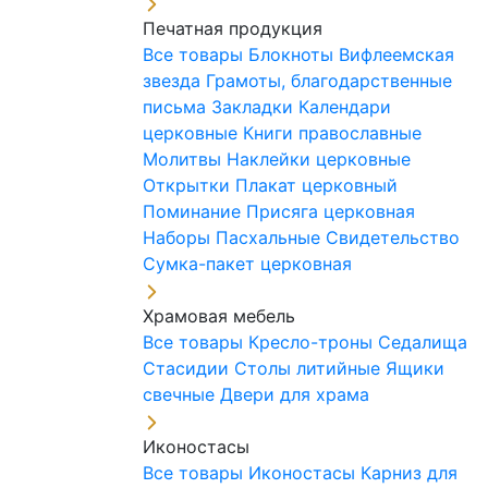
Печатная продукция
Все товары
Блокноты
Вифлеемская
звезда
Грамоты, благодарственные
письма
Закладки
Календари
церковные
Книги православные
Молитвы
Наклейки церковные
Открытки
Плакат церковный
Поминание
Присяга церковная
Наборы Пасхальные
Свидетельство
Сумка-пакет церковная
Храмовая мебель
Все товары
Кресло-троны
Седалища
Стасидии
Столы литийные
Ящики
свечные
Двери для храма
Иконостасы
Все товары
Иконостасы
Карниз для