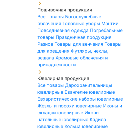
Пошивочная продукция
Все товары
Богослужебные
облачения
Головные уборы
Мантии
Повседневная одежда
Погребальные
товары
Праздничная продукция
Разное
Товары для венчания
Товары
для крещения
Футляры, чехлы,
вешала
Храмовые облачения и
принадлежности
Ювелирная продукция
Все товары
Дарохранительницы
ювелирные
Евангелие ювелирные
Евхаристические наборы ювелирные
Жезлы и посохи ювелирные
Иконы и
складни ювелирные
Иконы
нательные ювелирные
Кадила
ювелирные
Кольца ювелирные