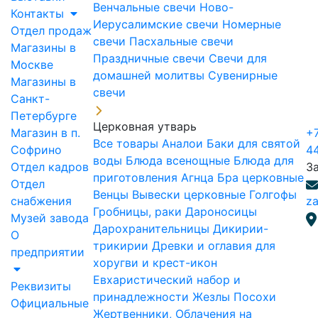
Венчальные свечи
Ново-
Контакты
Иерусалимские свечи
Номерные
Отдел продаж
свечи
Пасхальные свечи
Магазины в
Праздничные свечи
Свечи для
Москве
домашней молитвы
Сувенирные
Магазины в
свечи
Санкт-
Петербурге
Церковная утварь
Магазин в п.
+7
Все товары
Аналои
Баки для святой
Софрино
4
воды
Блюда всенощные
Блюда для
Отдел кадров
З
приготовления Агнца
Бра церковные
Отдел
Венцы
Вывески церковные
Голгофы
снабжения
za
Гробницы, раки
Дароносицы
Музей завода
Дарохранительницы
Дикирии-
О
трикирии
Древки и оглавия для
предприятии
хоругви и крест-икон
Евхаристический набор и
Реквизиты
принадлежности
Жезлы Посохи
Официальные
Жертвенники, Облачения на