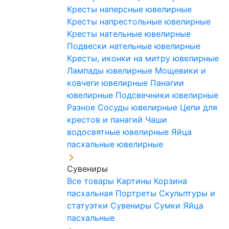
Кресты наперсные ювелирные
Кресты напрестольные ювелирные
Кресты нательные ювелирные
Подвески нательные ювелирные
Кресты, иконки на митру ювелирные
Лампады ювелирные
Мощевики и
ковчеги ювелирные
Панагии
ювелирные
Подсвечники ювелирные
Разное
Сосуды ювелирные
Цепи для
крестов и панагий
Чаши
водосвятные ювелирные
Яйца
пасхальные ювелирные
Сувениры
Все товары
Картины
Корзина
пасхальная
Портреты
Скульптуры и
статуэтки
Сувениры
Сумки
Яйца
пасхальные