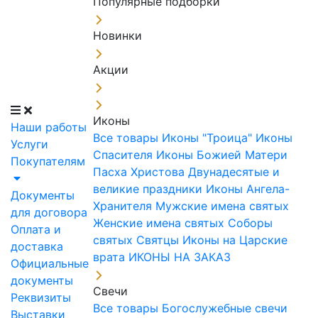
Популярные подборки
Новинки
Акции
Иконы
Наши работы
Все товары
Иконы "Троица"
Иконы
Услуги
Спасителя
Иконы Божией Матери
Покупателям
Пасха Христова
Двунадесятые и
великие праздники
Иконы Ангела-
Документы
Хранителя
Мужские имена святых
для договора
Женские имена святых
Соборы
Оплата и
святых
Святцы
Иконы на Царские
доставка
врата
ИКОНЫ НА ЗАКАЗ
Официальные
документы
Свечи
Реквизиты
Все товары
Богослужебные свечи
Выставки