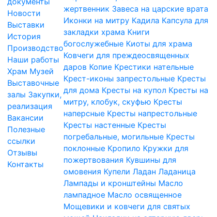
документы
жертвенник
Завеса на царские врата
Новости
Иконки на митру
Кадила
Капсула для
Выставки
закладки храма
Книги
История
богослужебные
Киоты для храма
Производство
Ковчеги для преждеосвященных
Наши работы
даров
Копие
Крестики нательные
Храм
Музей
Крест-иконы запрестольные
Кресты
Выставочные
для дома
Кресты на купол
Кресты на
залы
Закупки,
митру, клобук, скуфью
Кресты
реализация
наперсные
Кресты напрестольные
Вакансии
Кресты настенные
Кресты
Полезные
погребальные, могильные
Кресты
ссылки
поклонные
Кропило
Кружки для
Отзывы
пожертвования
Кувшины для
Контакты
омовения
Купели
Ладан
Ладаница
Лампады и кронштейны
Масло
лампадное
Масло освященное
Мощевики и ковчеги для святых