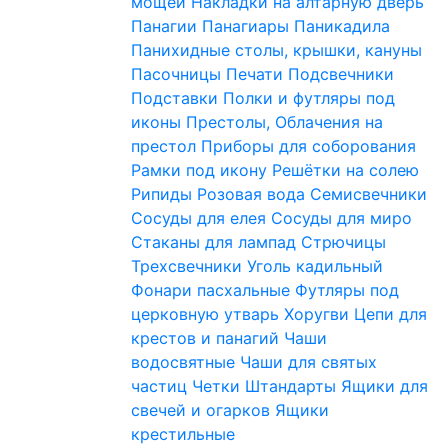
мощей
Накладки на алтарную дверь
Панагии
Панагиары
Паникадила
Панихидные столы, крышки, кануны
Пасочницы
Печати
Подсвечники
Подставки
Полки и футляры под
иконы
Престолы, Облачения на
престол
Приборы для соборования
Рамки под икону
Решётки на солею
Рипиды
Розовая вода
Семисвечники
Сосуды для елея
Сосуды для миро
Стаканы для лампад
Стрючицы
Трехсвечники
Уголь кадильный
Фонари пасхальные
Футляры под
церковную утварь
Хоругви
Цепи для
крестов и панагий
Чаши
водосвятные
Чаши для святых
частиц
Четки
Штандарты
Ящики для
свечей и огарков
Ящики
крестильные