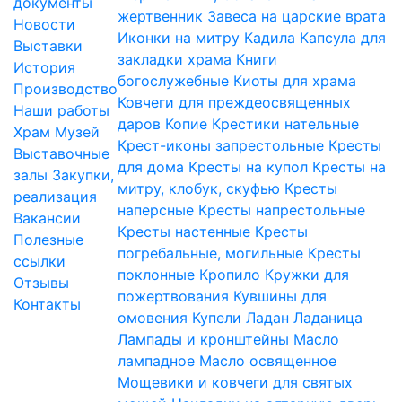
документы
жертвенник
Завеса на царские врата
Новости
Иконки на митру
Кадила
Капсула для
Выставки
закладки храма
Книги
История
богослужебные
Киоты для храма
Производство
Ковчеги для преждеосвященных
Наши работы
даров
Копие
Крестики нательные
Храм
Музей
Крест-иконы запрестольные
Кресты
Выставочные
для дома
Кресты на купол
Кресты на
залы
Закупки,
митру, клобук, скуфью
Кресты
реализация
наперсные
Кресты напрестольные
Вакансии
Кресты настенные
Кресты
Полезные
погребальные, могильные
Кресты
ссылки
поклонные
Кропило
Кружки для
Отзывы
пожертвования
Кувшины для
Контакты
омовения
Купели
Ладан
Ладаница
Лампады и кронштейны
Масло
лампадное
Масло освященное
Мощевики и ковчеги для святых