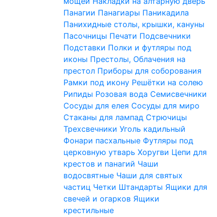
мощей
Накладки на алтарную дверь
Панагии
Панагиары
Паникадила
Панихидные столы, крышки, кануны
Пасочницы
Печати
Подсвечники
Подставки
Полки и футляры под
иконы
Престолы, Облачения на
престол
Приборы для соборования
Рамки под икону
Решётки на солею
Рипиды
Розовая вода
Семисвечники
Сосуды для елея
Сосуды для миро
Стаканы для лампад
Стрючицы
Трехсвечники
Уголь кадильный
Фонари пасхальные
Футляры под
церковную утварь
Хоругви
Цепи для
крестов и панагий
Чаши
водосвятные
Чаши для святых
частиц
Четки
Штандарты
Ящики для
свечей и огарков
Ящики
крестильные