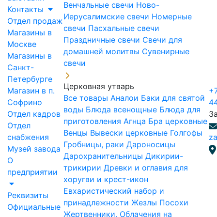
Венчальные свечи
Ново-
Контакты
Иерусалимские свечи
Номерные
Отдел продаж
свечи
Пасхальные свечи
Магазины в
Праздничные свечи
Свечи для
Москве
домашней молитвы
Сувенирные
Магазины в
свечи
Санкт-
Петербурге
Церковная утварь
Магазин в п.
+7
Все товары
Аналои
Баки для святой
Софрино
4
воды
Блюда всенощные
Блюда для
Отдел кадров
З
приготовления Агнца
Бра церковные
Отдел
Венцы
Вывески церковные
Голгофы
снабжения
za
Гробницы, раки
Дароносицы
Музей завода
Дарохранительницы
Дикирии-
О
трикирии
Древки и оглавия для
предприятии
хоругви и крест-икон
Евхаристический набор и
Реквизиты
принадлежности
Жезлы Посохи
Официальные
Жертвенники, Облачения на