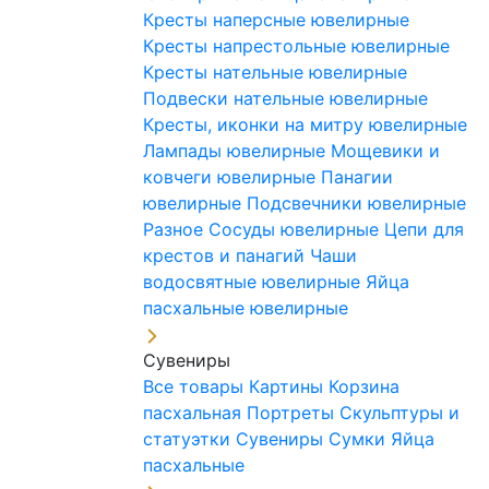
Кресты наперсные ювелирные
Кресты напрестольные ювелирные
Кресты нательные ювелирные
Подвески нательные ювелирные
Кресты, иконки на митру ювелирные
Лампады ювелирные
Мощевики и
ковчеги ювелирные
Панагии
ювелирные
Подсвечники ювелирные
Разное
Сосуды ювелирные
Цепи для
крестов и панагий
Чаши
водосвятные ювелирные
Яйца
пасхальные ювелирные
Сувениры
Все товары
Картины
Корзина
пасхальная
Портреты
Скульптуры и
статуэтки
Сувениры
Сумки
Яйца
пасхальные