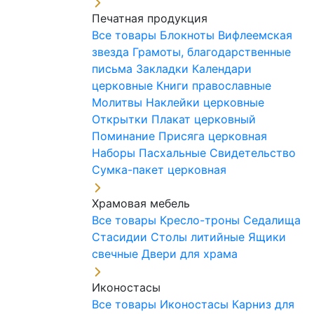
Печатная продукция
Все товары
Блокноты
Вифлеемская
звезда
Грамоты, благодарственные
письма
Закладки
Календари
церковные
Книги православные
Молитвы
Наклейки церковные
Открытки
Плакат церковный
Поминание
Присяга церковная
Наборы Пасхальные
Свидетельство
Сумка-пакет церковная
Храмовая мебель
Все товары
Кресло-троны
Седалища
Стасидии
Столы литийные
Ящики
свечные
Двери для храма
Иконостасы
Все товары
Иконостасы
Карниз для