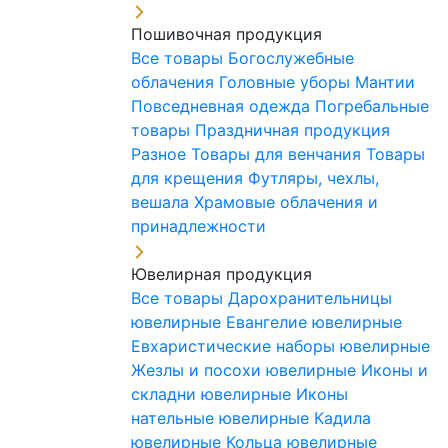
Пошивочная продукция
Все товары
Богослужебные
облачения
Головные уборы
Мантии
Повседневная одежда
Погребальные
товары
Праздничная продукция
Разное
Товары для венчания
Товары
для крещения
Футляры, чехлы,
вешала
Храмовые облачения и
принадлежности
Ювелирная продукция
Все товары
Дарохранительницы
ювелирные
Евангелие ювелирные
Евхаристические наборы ювелирные
Жезлы и посохи ювелирные
Иконы и
складни ювелирные
Иконы
нательные ювелирные
Кадила
ювелирные
Кольца ювелирные