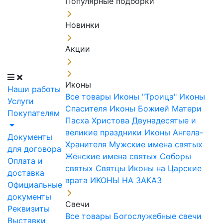
Популярные подборки
Новинки
Акции
Иконы
Наши работы
Все товары
Иконы "Троица"
Иконы
Услуги
Спасителя
Иконы Божией Матери
Покупателям
Пасха Христова
Двунадесятые и
великие праздники
Иконы Ангела-
Документы
Хранителя
Мужские имена святых
для договора
Женские имена святых
Соборы
Оплата и
святых
Святцы
Иконы на Царские
доставка
врата
ИКОНЫ НА ЗАКАЗ
Официальные
документы
Свечи
Реквизиты
Все товары
Богослужебные свечи
Выставки