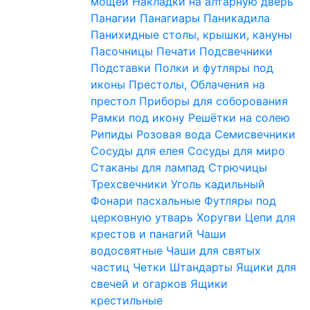
мощей
Накладки на алтарную дверь
Панагии
Панагиары
Паникадила
Панихидные столы, крышки, кануны
Пасочницы
Печати
Подсвечники
Подставки
Полки и футляры под
иконы
Престолы, Облачения на
престол
Приборы для соборования
Рамки под икону
Решётки на солею
Рипиды
Розовая вода
Семисвечники
Сосуды для елея
Сосуды для миро
Стаканы для лампад
Стрючицы
Трехсвечники
Уголь кадильный
Фонари пасхальные
Футляры под
церковную утварь
Хоругви
Цепи для
крестов и панагий
Чаши
водосвятные
Чаши для святых
частиц
Четки
Штандарты
Ящики для
свечей и огарков
Ящики
крестильные