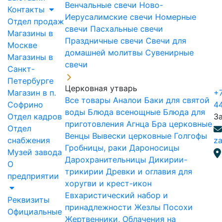
Венчальные свечи
Ново-
Контакты
Иерусалимские свечи
Номерные
Отдел продаж
свечи
Пасхальные свечи
Магазины в
Праздничные свечи
Свечи для
Москве
домашней молитвы
Сувенирные
Магазины в
свечи
Санкт-
Петербурге
Церковная утварь
Магазин в п.
+7
Все товары
Аналои
Баки для святой
Софрино
4
воды
Блюда всенощные
Блюда для
Отдел кадров
З
приготовления Агнца
Бра церковные
Отдел
Венцы
Вывески церковные
Голгофы
снабжения
za
Гробницы, раки
Дароносицы
Музей завода
Дарохранительницы
Дикирии-
О
трикирии
Древки и оглавия для
предприятии
хоругви и крест-икон
Евхаристический набор и
Реквизиты
принадлежности
Жезлы Посохи
Официальные
Жертвенники, Облачения на