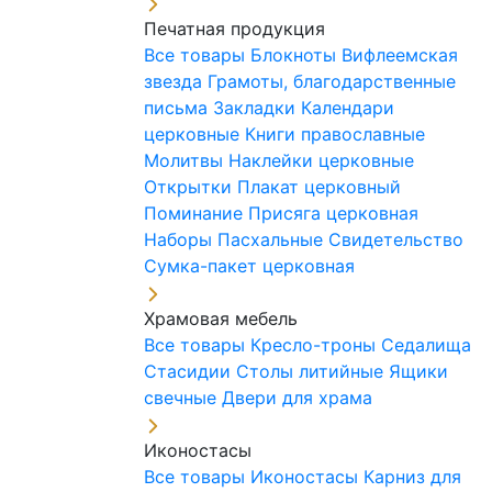
Печатная продукция
Все товары
Блокноты
Вифлеемская
звезда
Грамоты, благодарственные
письма
Закладки
Календари
церковные
Книги православные
Молитвы
Наклейки церковные
Открытки
Плакат церковный
Поминание
Присяга церковная
Наборы Пасхальные
Свидетельство
Сумка-пакет церковная
Храмовая мебель
Все товары
Кресло-троны
Седалища
Стасидии
Столы литийные
Ящики
свечные
Двери для храма
Иконостасы
Все товары
Иконостасы
Карниз для