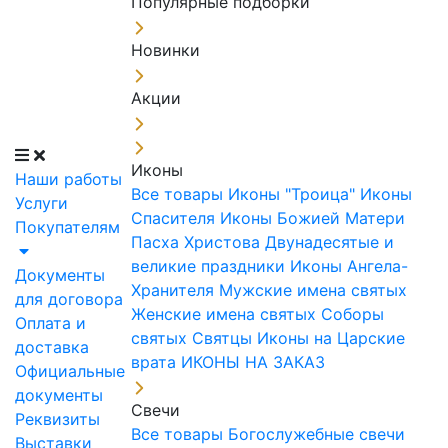
Популярные подборки
Новинки
Акции
Иконы
Наши работы
Все товары
Иконы "Троица"
Иконы
Услуги
Спасителя
Иконы Божией Матери
Покупателям
Пасха Христова
Двунадесятые и
великие праздники
Иконы Ангела-
Документы
Хранителя
Мужские имена святых
для договора
Женские имена святых
Соборы
Оплата и
святых
Святцы
Иконы на Царские
доставка
врата
ИКОНЫ НА ЗАКАЗ
Официальные
документы
Свечи
Реквизиты
Все товары
Богослужебные свечи
Выставки