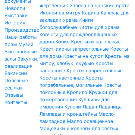
документы
жертвенник
Завеса на царские врата
Новости
Иконки на митру
Кадила
Капсула для
Выставки
закладки храма
Книги
История
богослужебные
Киоты для храма
Производство
Ковчеги для преждеосвященных
Наши работы
даров
Копие
Крестики нательные
Храм
Музей
Крест-иконы запрестольные
Кресты
Выставочные
для дома
Кресты на купол
Кресты на
залы
Закупки,
митру, клобук, скуфью
Кресты
реализация
наперсные
Кресты напрестольные
Вакансии
Кресты настенные
Кресты
Полезные
погребальные, могильные
Кресты
ссылки
поклонные
Кропило
Кружки для
Отзывы
пожертвования
Кувшины для
Контакты
омовения
Купели
Ладан
Ладаница
Лампады и кронштейны
Масло
лампадное
Масло освященное
Мощевики и ковчеги для святых