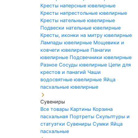
Кресты наперсные ювелирные
Кресты напрестольные ювелирные
Кресты нательные ювелирные
Подвески нательные ювелирные
Кресты, иконки на митру ювелирные
Лампады ювелирные
Мощевики и
ковчеги ювелирные
Панагии
ювелирные
Подсвечники ювелирные
Разное
Сосуды ювелирные
Цепи для
крестов и панагий
Чаши
водосвятные ювелирные
Яйца
пасхальные ювелирные
Сувениры
Все товары
Картины
Корзина
пасхальная
Портреты
Скульптуры и
статуэтки
Сувениры
Сумки
Яйца
пасхальные