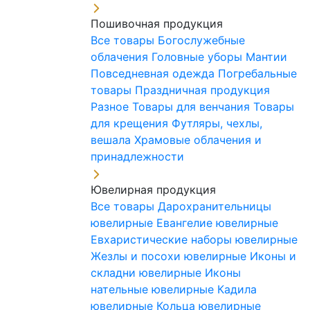
Пошивочная продукция
Все товары
Богослужебные
облачения
Головные уборы
Мантии
Повседневная одежда
Погребальные
товары
Праздничная продукция
Разное
Товары для венчания
Товары
для крещения
Футляры, чехлы,
вешала
Храмовые облачения и
принадлежности
Ювелирная продукция
Все товары
Дарохранительницы
ювелирные
Евангелие ювелирные
Евхаристические наборы ювелирные
Жезлы и посохи ювелирные
Иконы и
складни ювелирные
Иконы
нательные ювелирные
Кадила
ювелирные
Кольца ювелирные