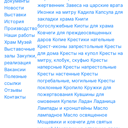
документы
жертвенник
Завеса на царские врата
Новости
Иконки на митру
Кадила
Капсула для
Выставки
закладки храма
Книги
История
богослужебные
Киоты для храма
Производство
Ковчеги для преждеосвященных
Наши работы
даров
Копие
Крестики нательные
Храм
Музей
Крест-иконы запрестольные
Кресты
Выставочные
для дома
Кресты на купол
Кресты на
залы
Закупки,
митру, клобук, скуфью
Кресты
реализация
наперсные
Кресты напрестольные
Вакансии
Кресты настенные
Кресты
Полезные
погребальные, могильные
Кресты
ссылки
поклонные
Кропило
Кружки для
Отзывы
пожертвования
Кувшины для
Контакты
омовения
Купели
Ладан
Ладаница
Лампады и кронштейны
Масло
лампадное
Масло освященное
Мощевики и ковчеги для святых