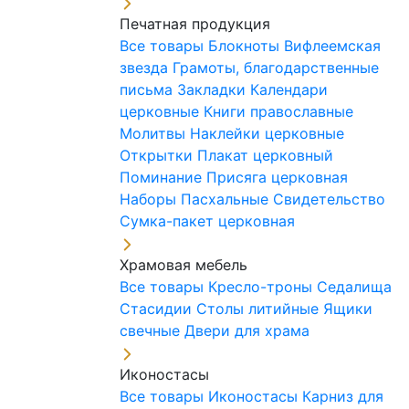
Печатная продукция
Все товары
Блокноты
Вифлеемская
звезда
Грамоты, благодарственные
письма
Закладки
Календари
церковные
Книги православные
Молитвы
Наклейки церковные
Открытки
Плакат церковный
Поминание
Присяга церковная
Наборы Пасхальные
Свидетельство
Сумка-пакет церковная
Храмовая мебель
Все товары
Кресло-троны
Седалища
Стасидии
Столы литийные
Ящики
свечные
Двери для храма
Иконостасы
Все товары
Иконостасы
Карниз для