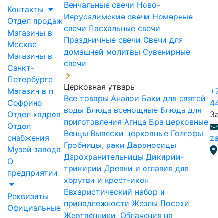
Венчальные свечи
Ново-
Контакты
Иерусалимские свечи
Номерные
Отдел продаж
свечи
Пасхальные свечи
Магазины в
Праздничные свечи
Свечи для
Москве
домашней молитвы
Сувенирные
Магазины в
свечи
Санкт-
Петербурге
Церковная утварь
Магазин в п.
+7
Все товары
Аналои
Баки для святой
Софрино
4
воды
Блюда всенощные
Блюда для
Отдел кадров
З
приготовления Агнца
Бра церковные
Отдел
Венцы
Вывески церковные
Голгофы
снабжения
za
Гробницы, раки
Дароносицы
Музей завода
Дарохранительницы
Дикирии-
О
трикирии
Древки и оглавия для
предприятии
хоругви и крест-икон
Евхаристический набор и
Реквизиты
принадлежности
Жезлы Посохи
Официальные
Жертвенники, Облачения на