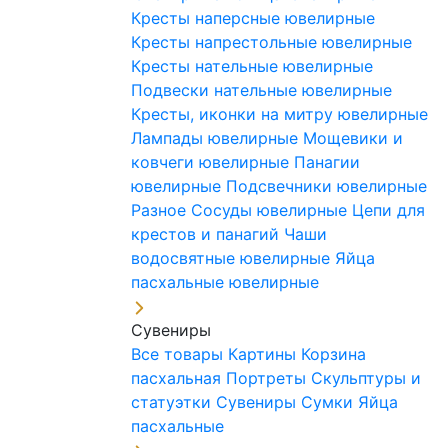
Кресты наперсные ювелирные
Кресты напрестольные ювелирные
Кресты нательные ювелирные
Подвески нательные ювелирные
Кресты, иконки на митру ювелирные
Лампады ювелирные
Мощевики и
ковчеги ювелирные
Панагии
ювелирные
Подсвечники ювелирные
Разное
Сосуды ювелирные
Цепи для
крестов и панагий
Чаши
водосвятные ювелирные
Яйца
пасхальные ювелирные
Сувениры
Все товары
Картины
Корзина
пасхальная
Портреты
Скульптуры и
статуэтки
Сувениры
Сумки
Яйца
пасхальные