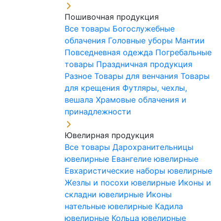
Пошивочная продукция
Все товары
Богослужебные
облачения
Головные уборы
Мантии
Повседневная одежда
Погребальные
товары
Праздничная продукция
Разное
Товары для венчания
Товары
для крещения
Футляры, чехлы,
вешала
Храмовые облачения и
принадлежности
Ювелирная продукция
Все товары
Дарохранительницы
ювелирные
Евангелие ювелирные
Евхаристические наборы ювелирные
Жезлы и посохи ювелирные
Иконы и
складни ювелирные
Иконы
нательные ювелирные
Кадила
ювелирные
Кольца ювелирные