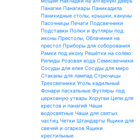
мощей
Накладки на алтарную дверь
Панагии
Панагиары
Паникадила
Панихидные столы, крышки, кануны
Пасочницы
Печати
Подсвечники
Подставки
Полки и футляры под
иконы
Престолы, Облачения на
престол
Приборы для соборования
Рамки под икону
Решётки на солею
Рипиды
Розовая вода
Семисвечники
Сосуды для елея
Сосуды для миро
Стаканы для лампад
Стрючицы
Трехсвечники
Уголь кадильный
Фонари пасхальные
Футляры под
церковную утварь
Хоругви
Цепи для
крестов и панагий
Чаши
водосвятные
Чаши для святых
частиц
Четки
Штандарты
Ящики для
свечей и огарков
Ящики
крестильные