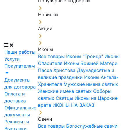
Популярные подборки
Новинки
Акции
Иконы
Наши работы
Все товары
Иконы "Троица"
Иконы
Услуги
Спасителя
Иконы Божией Матери
Покупателям
Пасха Христова
Двунадесятые и
великие праздники
Иконы Ангела-
Документы
Хранителя
Мужские имена святых
для договора
Женские имена святых
Соборы
Оплата и
святых
Святцы
Иконы на Царские
доставка
врата
ИКОНЫ НА ЗАКАЗ
Официальные
документы
Свечи
Реквизиты
Все товары
Богослужебные свечи
Выставки