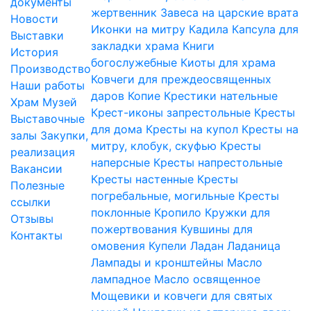
документы
жертвенник
Завеса на царские врата
Новости
Иконки на митру
Кадила
Капсула для
Выставки
закладки храма
Книги
История
богослужебные
Киоты для храма
Производство
Ковчеги для преждеосвященных
Наши работы
даров
Копие
Крестики нательные
Храм
Музей
Крест-иконы запрестольные
Кресты
Выставочные
для дома
Кресты на купол
Кресты на
залы
Закупки,
митру, клобук, скуфью
Кресты
реализация
наперсные
Кресты напрестольные
Вакансии
Кресты настенные
Кресты
Полезные
погребальные, могильные
Кресты
ссылки
поклонные
Кропило
Кружки для
Отзывы
пожертвования
Кувшины для
Контакты
омовения
Купели
Ладан
Ладаница
Лампады и кронштейны
Масло
лампадное
Масло освященное
Мощевики и ковчеги для святых