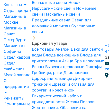
Венчальные свечи
Ново-
Контакты
Иерусалимские свечи
Номерные
Отдел продаж
свечи
Пасхальные свечи
Магазины в
Праздничные свечи
Свечи для
Москве
домашней молитвы
Сувенирные
Магазины в
свечи
Санкт-
Петербурге
Церковная утварь
Магазин в п.
+7
Все товары
Аналои
Баки для святой
Софрино
4
воды
Блюда всенощные
Блюда для
Отдел кадров
З
приготовления Агнца
Бра церковные
Отдел
Венцы
Вывески церковные
Голгофы
снабжения
za
Гробницы, раки
Дароносицы
Музей завода
Дарохранительницы
Дикирии-
О
трикирии
Древки и оглавия для
предприятии
хоругви и крест-икон
Евхаристический набор и
Реквизиты
принадлежности
Жезлы Посохи
Официальные
Жертвенники, Облачения на