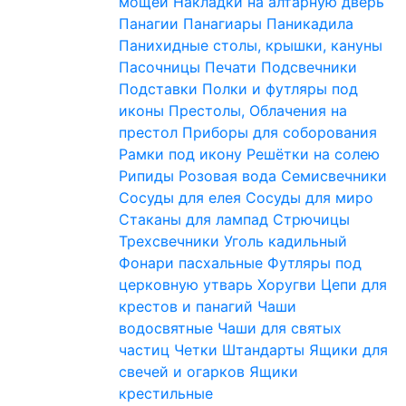
мощей
Накладки на алтарную дверь
Панагии
Панагиары
Паникадила
Панихидные столы, крышки, кануны
Пасочницы
Печати
Подсвечники
Подставки
Полки и футляры под
иконы
Престолы, Облачения на
престол
Приборы для соборования
Рамки под икону
Решётки на солею
Рипиды
Розовая вода
Семисвечники
Сосуды для елея
Сосуды для миро
Стаканы для лампад
Стрючицы
Трехсвечники
Уголь кадильный
Фонари пасхальные
Футляры под
церковную утварь
Хоругви
Цепи для
крестов и панагий
Чаши
водосвятные
Чаши для святых
частиц
Четки
Штандарты
Ящики для
свечей и огарков
Ящики
крестильные