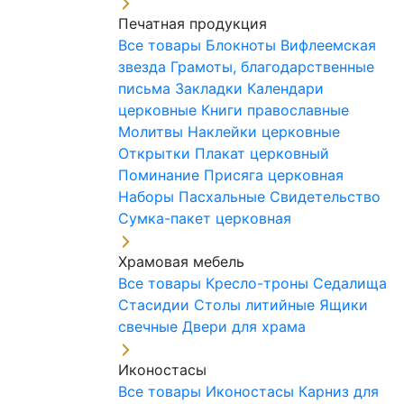
Печатная продукция
Все товары
Блокноты
Вифлеемская
звезда
Грамоты, благодарственные
письма
Закладки
Календари
церковные
Книги православные
Молитвы
Наклейки церковные
Открытки
Плакат церковный
Поминание
Присяга церковная
Наборы Пасхальные
Свидетельство
Сумка-пакет церковная
Храмовая мебель
Все товары
Кресло-троны
Седалища
Стасидии
Столы литийные
Ящики
свечные
Двери для храма
Иконостасы
Все товары
Иконостасы
Карниз для