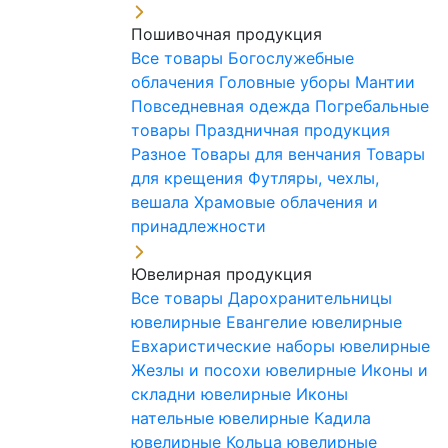
Пошивочная продукция
Все товары
Богослужебные
облачения
Головные уборы
Мантии
Повседневная одежда
Погребальные
товары
Праздничная продукция
Разное
Товары для венчания
Товары
для крещения
Футляры, чехлы,
вешала
Храмовые облачения и
принадлежности
Ювелирная продукция
Все товары
Дарохранительницы
ювелирные
Евангелие ювелирные
Евхаристические наборы ювелирные
Жезлы и посохи ювелирные
Иконы и
складни ювелирные
Иконы
нательные ювелирные
Кадила
ювелирные
Кольца ювелирные