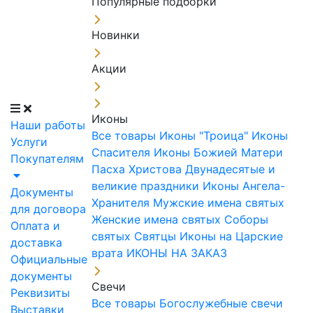
Популярные подборки
Новинки
Акции
Иконы
Наши работы
Все товары
Иконы "Троица"
Иконы
Услуги
Спасителя
Иконы Божией Матери
Покупателям
Пасха Христова
Двунадесятые и
великие праздники
Иконы Ангела-
Документы
Хранителя
Мужские имена святых
для договора
Женские имена святых
Соборы
Оплата и
святых
Святцы
Иконы на Царские
доставка
врата
ИКОНЫ НА ЗАКАЗ
Официальные
документы
Свечи
Реквизиты
Все товары
Богослужебные свечи
Выставки