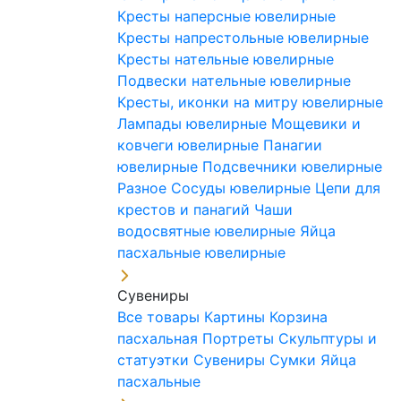
Кресты наперсные ювелирные
Кресты напрестольные ювелирные
Кресты нательные ювелирные
Подвески нательные ювелирные
Кресты, иконки на митру ювелирные
Лампады ювелирные
Мощевики и
ковчеги ювелирные
Панагии
ювелирные
Подсвечники ювелирные
Разное
Сосуды ювелирные
Цепи для
крестов и панагий
Чаши
водосвятные ювелирные
Яйца
пасхальные ювелирные
Сувениры
Все товары
Картины
Корзина
пасхальная
Портреты
Скульптуры и
статуэтки
Сувениры
Сумки
Яйца
пасхальные