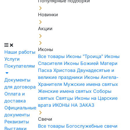
Популярные подборки
Новинки
Акции
Иконы
Наши работы
Все товары
Иконы "Троица"
Иконы
Услуги
Спасителя
Иконы Божией Матери
Покупателям
Пасха Христова
Двунадесятые и
великие праздники
Иконы Ангела-
Документы
Хранителя
Мужские имена святых
для договора
Женские имена святых
Соборы
Оплата и
святых
Святцы
Иконы на Царские
доставка
врата
ИКОНЫ НА ЗАКАЗ
Официальные
документы
Свечи
Реквизиты
Все товары
Богослужебные свечи
Выставки