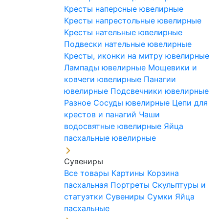
Кресты наперсные ювелирные
Кресты напрестольные ювелирные
Кресты нательные ювелирные
Подвески нательные ювелирные
Кресты, иконки на митру ювелирные
Лампады ювелирные
Мощевики и
ковчеги ювелирные
Панагии
ювелирные
Подсвечники ювелирные
Разное
Сосуды ювелирные
Цепи для
крестов и панагий
Чаши
водосвятные ювелирные
Яйца
пасхальные ювелирные
Сувениры
Все товары
Картины
Корзина
пасхальная
Портреты
Скульптуры и
статуэтки
Сувениры
Сумки
Яйца
пасхальные