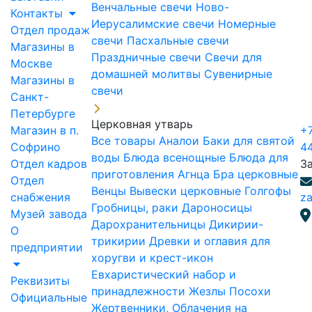
Венчальные свечи
Ново-
Контакты
Иерусалимские свечи
Номерные
Отдел продаж
свечи
Пасхальные свечи
Магазины в
Праздничные свечи
Свечи для
Москве
домашней молитвы
Сувенирные
Магазины в
свечи
Санкт-
Петербурге
Церковная утварь
Магазин в п.
+7
Все товары
Аналои
Баки для святой
Софрино
4
воды
Блюда всенощные
Блюда для
Отдел кадров
З
приготовления Агнца
Бра церковные
Отдел
Венцы
Вывески церковные
Голгофы
снабжения
za
Гробницы, раки
Дароносицы
Музей завода
Дарохранительницы
Дикирии-
О
трикирии
Древки и оглавия для
предприятии
хоругви и крест-икон
Евхаристический набор и
Реквизиты
принадлежности
Жезлы Посохи
Официальные
Жертвенники, Облачения на