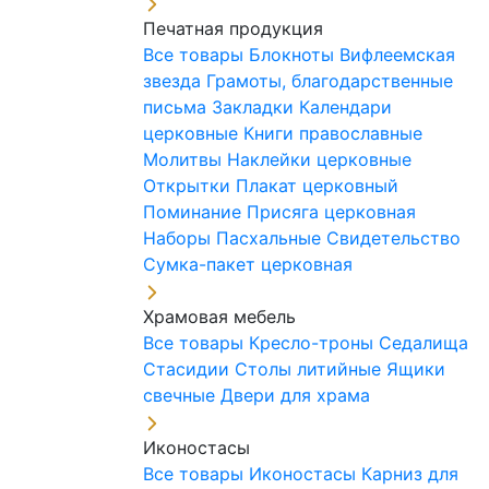
Печатная продукция
Все товары
Блокноты
Вифлеемская
звезда
Грамоты, благодарственные
письма
Закладки
Календари
церковные
Книги православные
Молитвы
Наклейки церковные
Открытки
Плакат церковный
Поминание
Присяга церковная
Наборы Пасхальные
Свидетельство
Сумка-пакет церковная
Храмовая мебель
Все товары
Кресло-троны
Седалища
Стасидии
Столы литийные
Ящики
свечные
Двери для храма
Иконостасы
Все товары
Иконостасы
Карниз для