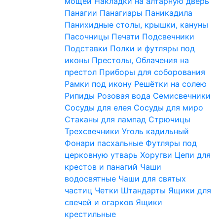
мощей
Накладки на алтарную дверь
Панагии
Панагиары
Паникадила
Панихидные столы, крышки, кануны
Пасочницы
Печати
Подсвечники
Подставки
Полки и футляры под
иконы
Престолы, Облачения на
престол
Приборы для соборования
Рамки под икону
Решётки на солею
Рипиды
Розовая вода
Семисвечники
Сосуды для елея
Сосуды для миро
Стаканы для лампад
Стрючицы
Трехсвечники
Уголь кадильный
Фонари пасхальные
Футляры под
церковную утварь
Хоругви
Цепи для
крестов и панагий
Чаши
водосвятные
Чаши для святых
частиц
Четки
Штандарты
Ящики для
свечей и огарков
Ящики
крестильные