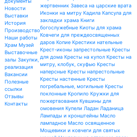
документы
жертвенник
Завеса на царские врата
Новости
Иконки на митру
Кадила
Капсула для
Выставки
закладки храма
Книги
История
богослужебные
Киоты для храма
Производство
Ковчеги для преждеосвященных
Наши работы
даров
Копие
Крестики нательные
Храм
Музей
Крест-иконы запрестольные
Кресты
Выставочные
для дома
Кресты на купол
Кресты на
залы
Закупки,
митру, клобук, скуфью
Кресты
реализация
наперсные
Кресты напрестольные
Вакансии
Кресты настенные
Кресты
Полезные
погребальные, могильные
Кресты
ссылки
поклонные
Кропило
Кружки для
Отзывы
пожертвования
Кувшины для
Контакты
омовения
Купели
Ладан
Ладаница
Лампады и кронштейны
Масло
лампадное
Масло освященное
Мощевики и ковчеги для святых