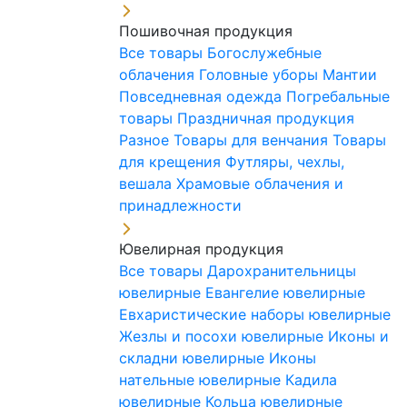
Пошивочная продукция
Все товары
Богослужебные
облачения
Головные уборы
Мантии
Повседневная одежда
Погребальные
товары
Праздничная продукция
Разное
Товары для венчания
Товары
для крещения
Футляры, чехлы,
вешала
Храмовые облачения и
принадлежности
Ювелирная продукция
Все товары
Дарохранительницы
ювелирные
Евангелие ювелирные
Евхаристические наборы ювелирные
Жезлы и посохи ювелирные
Иконы и
складни ювелирные
Иконы
нательные ювелирные
Кадила
ювелирные
Кольца ювелирные