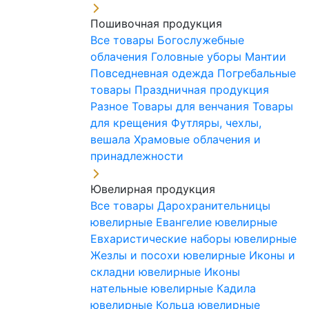
Пошивочная продукция
Все товары
Богослужебные
облачения
Головные уборы
Мантии
Повседневная одежда
Погребальные
товары
Праздничная продукция
Разное
Товары для венчания
Товары
для крещения
Футляры, чехлы,
вешала
Храмовые облачения и
принадлежности
Ювелирная продукция
Все товары
Дарохранительницы
ювелирные
Евангелие ювелирные
Евхаристические наборы ювелирные
Жезлы и посохи ювелирные
Иконы и
складни ювелирные
Иконы
нательные ювелирные
Кадила
ювелирные
Кольца ювелирные