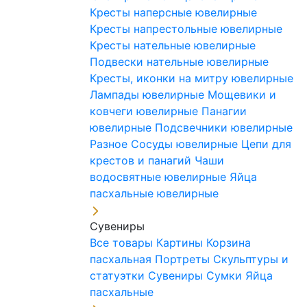
Кресты наперсные ювелирные
Кресты напрестольные ювелирные
Кресты нательные ювелирные
Подвески нательные ювелирные
Кресты, иконки на митру ювелирные
Лампады ювелирные
Мощевики и
ковчеги ювелирные
Панагии
ювелирные
Подсвечники ювелирные
Разное
Сосуды ювелирные
Цепи для
крестов и панагий
Чаши
водосвятные ювелирные
Яйца
пасхальные ювелирные
Сувениры
Все товары
Картины
Корзина
пасхальная
Портреты
Скульптуры и
статуэтки
Сувениры
Сумки
Яйца
пасхальные