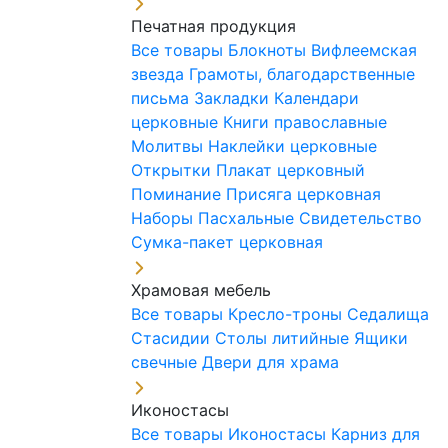
Печатная продукция
Все товары
Блокноты
Вифлеемская
звезда
Грамоты, благодарственные
письма
Закладки
Календари
церковные
Книги православные
Молитвы
Наклейки церковные
Открытки
Плакат церковный
Поминание
Присяга церковная
Наборы Пасхальные
Свидетельство
Сумка-пакет церковная
Храмовая мебель
Все товары
Кресло-троны
Седалища
Стасидии
Столы литийные
Ящики
свечные
Двери для храма
Иконостасы
Все товары
Иконостасы
Карниз для