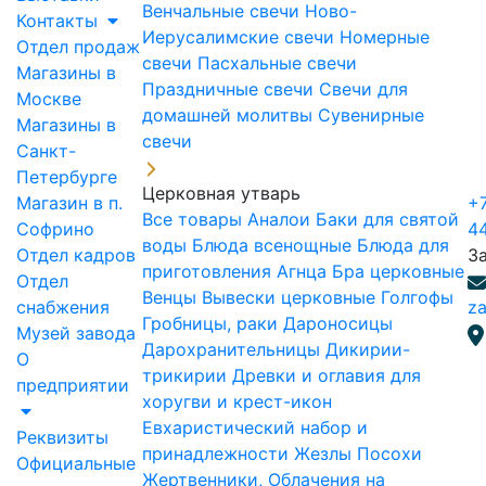
Венчальные свечи
Ново-
Контакты
Иерусалимские свечи
Номерные
Отдел продаж
свечи
Пасхальные свечи
Магазины в
Праздничные свечи
Свечи для
Москве
домашней молитвы
Сувенирные
Магазины в
свечи
Санкт-
Петербурге
Церковная утварь
Магазин в п.
+7
Все товары
Аналои
Баки для святой
Софрино
4
воды
Блюда всенощные
Блюда для
Отдел кадров
З
приготовления Агнца
Бра церковные
Отдел
Венцы
Вывески церковные
Голгофы
снабжения
za
Гробницы, раки
Дароносицы
Музей завода
Дарохранительницы
Дикирии-
О
трикирии
Древки и оглавия для
предприятии
хоругви и крест-икон
Евхаристический набор и
Реквизиты
принадлежности
Жезлы Посохи
Официальные
Жертвенники, Облачения на