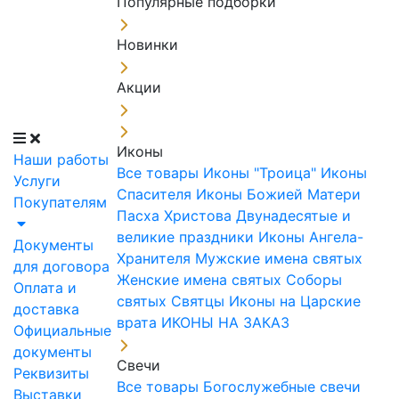
Популярные подборки
Новинки
Акции
Иконы
Наши работы
Все товары
Иконы "Троица"
Иконы
Услуги
Спасителя
Иконы Божией Матери
Покупателям
Пасха Христова
Двунадесятые и
великие праздники
Иконы Ангела-
Документы
Хранителя
Мужские имена святых
для договора
Женские имена святых
Соборы
Оплата и
святых
Святцы
Иконы на Царские
доставка
врата
ИКОНЫ НА ЗАКАЗ
Официальные
документы
Свечи
Реквизиты
Все товары
Богослужебные свечи
Выставки