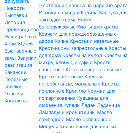
документы
жертвенник
Завеса на царские врата
Новости
Иконки на митру
Кадила
Капсула для
Выставки
закладки храма
Книги
История
богослужебные
Киоты для храма
Производство
Ковчеги для преждеосвященных
Наши работы
даров
Копие
Крестики нательные
Храм
Музей
Крест-иконы запрестольные
Кресты
Выставочные
для дома
Кресты на купол
Кресты на
залы
Закупки,
митру, клобук, скуфью
Кресты
реализация
наперсные
Кресты напрестольные
Вакансии
Кресты настенные
Кресты
Полезные
погребальные, могильные
Кресты
ссылки
поклонные
Кропило
Кружки для
Отзывы
пожертвования
Кувшины для
Контакты
омовения
Купели
Ладан
Ладаница
Лампады и кронштейны
Масло
лампадное
Масло освященное
Мощевики и ковчеги для святых