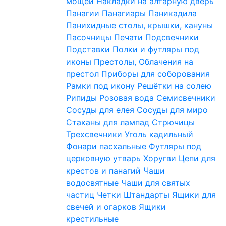
мощей
Накладки на алтарную дверь
Панагии
Панагиары
Паникадила
Панихидные столы, крышки, кануны
Пасочницы
Печати
Подсвечники
Подставки
Полки и футляры под
иконы
Престолы, Облачения на
престол
Приборы для соборования
Рамки под икону
Решётки на солею
Рипиды
Розовая вода
Семисвечники
Сосуды для елея
Сосуды для миро
Стаканы для лампад
Стрючицы
Трехсвечники
Уголь кадильный
Фонари пасхальные
Футляры под
церковную утварь
Хоругви
Цепи для
крестов и панагий
Чаши
водосвятные
Чаши для святых
частиц
Четки
Штандарты
Ящики для
свечей и огарков
Ящики
крестильные