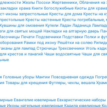
надлежности
Жезлы Посохи
Жертвенники, Облачения на
 закладки храма
Книги богослужебные
Киоты для храм
ст-иконы запрестольные
Кресты для дома
Кресты на 
апрестольные
Кресты настенные
Кресты погребальные,
Кувшины для омовения
Купели
Ладан
Ладаница
Лампад
еги для святых мощей
Накладки на алтарную дверь
Па
Пасочницы
Печати
Подсвечники
Подставки
Полки и фу
соборования
Рамки под икону
Решётки на солею
Рипи
таканы для лампад
Стрючицы
Трехсвечники
Уголь кад
для крестов и панагий
Чаши водосвятные
Чаши для св
ьные
ия
Головные уборы
Мантии
Повседневная одежда
Погре
ния
Товары для крещения
Футляры, чехлы, вешала
Храм
лирные
Евангелие ювелирные
Евхаристические набор
рные
Иконы нательные ювелирные
Кадила ювелирные
Ко