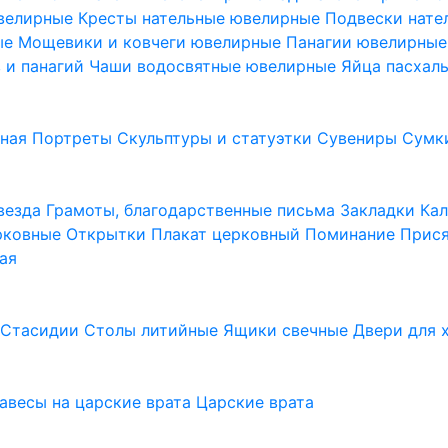
ювелирные
Кресты нательные ювелирные
Подвески нат
ые
Мощевики и ковчеги ювелирные
Панагии ювелирны
в и панагий
Чаши водосвятные ювелирные
Яйца пасхал
ьная
Портреты
Скульптуры и статуэтки
Сувениры
Сумк
везда
Грамоты, благодарственные письма
Закладки
Ка
рковные
Открытки
Плакат церковный
Поминание
Прися
ая
а
Стасидии
Столы литийные
Ящики свечные
Двери для 
завесы на царские врата
Царские врата