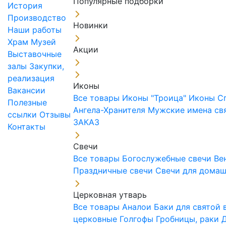
Популярные подборки
История
Производство
Новинки
Наши работы
Храм
Музей
Акции
Выставочные
залы
Закупки,
реализация
Иконы
Вакансии
Все товары
Иконы "Троица"
Иконы С
Полезные
Ангела-Хранителя
Мужские имена св
ссылки
Отзывы
ЗАКАЗ
Контакты
Свечи
Все товары
Богослужебные свечи
Ве
Праздничные свечи
Свечи для дома
Церковная утварь
Все товары
Аналои
Баки для святой
церковные
Голгофы
Гробницы, раки