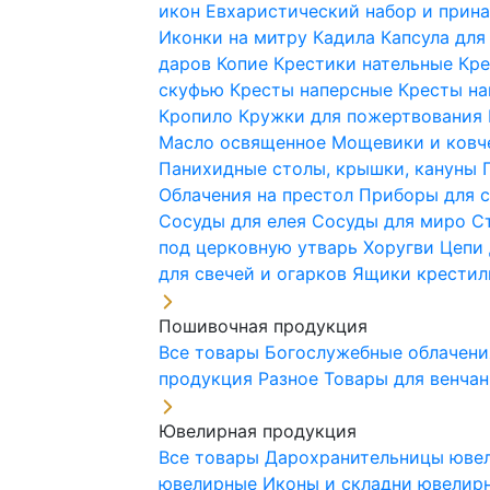
икон
Евхаристический набор и при
Иконки на митру
Кадила
Капсула для
даров
Копие
Крестики нательные
Кре
скуфью
Кресты наперсные
Кресты н
Кропило
Кружки для пожертвования
Масло освященное
Мощевики и ковч
Панихидные столы, крышки, кануны
Облачения на престол
Приборы для 
Сосуды для елея
Сосуды для миро
С
под церковную утварь
Хоругви
Цепи 
для свечей и огарков
Ящики крестил
Пошивочная продукция
Все товары
Богослужебные облачен
продукция
Разное
Товары для венча
Ювелирная продукция
Все товары
Дарохранительницы юве
ювелирные
Иконы и складни ювели