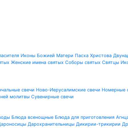
пасителя
Иконы Божией Матери
Пасха Христова
Двуна
ятых
Женские имена святых
Соборы святых
Святцы
Ик
нчальные свечи
Ново-Иерусалимские свечи
Номерные 
шней молитвы
Сувенирные свечи
 воды
Блюда всенощные
Блюда для приготовления Агн
Дароносицы
Дарохранительницы
Дикирии-трикирии
Др