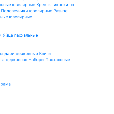
ельные ювелирные
Кресты, иконки на
е
Подсвечники ювелирные
Разное
ьные ювелирные
и
Яйца пасхальные
лендари церковные
Книги
га церковная
Наборы Пасхальные
храма