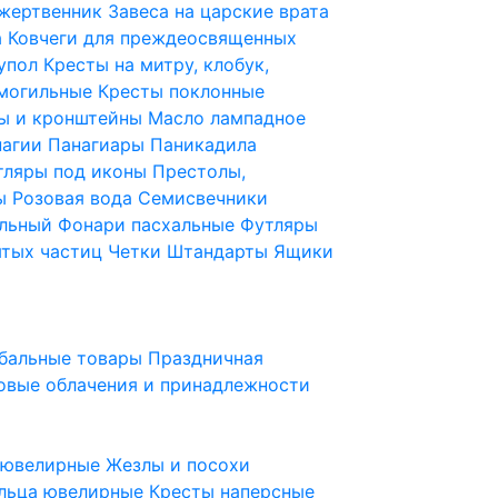
 жертвенник
Завеса на царские врата
а
Ковчеги для преждеосвященных
купол
Кресты на митру, клобук,
 могильные
Кресты поклонные
ы и кронштейны
Масло лампадное
нагии
Панагиары
Паникадила
тляры под иконы
Престолы,
ды
Розовая вода
Семисвечники
ильный
Фонари пасхальные
Футляры
ятых частиц
Четки
Штандарты
Ящики
бальные товары
Праздничная
овые облачения и принадлежности
ы ювелирные
Жезлы и посохи
льца ювелирные
Кресты наперсные