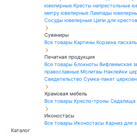
ювелирные
Кресты напрестольные 
митру ювелирные
Лампады ювелирн
Сосуды ювелирные
Цепи для кресто
Сувениры
Все товары
Картины
Корзина пасхал
Печатная продукция
Все товары
Блокноты
Вифлеемская з
православные
Молитвы
Наклейки це
Свидетельство
Сумка-пакет церковн
Храмовая мебель
Все товары
Кресло-троны
Седалищ
Иконостасы
Все товары
Иконостасы
Карниз для 
Каталог