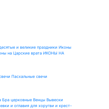
десятые и великие праздники
Иконы
оны на Царские врата
ИКОНЫ НА
свечи
Пасхальные свечи
ца
Бра церковные
Венцы
Вывески
евки и оглавия для хоругви и крест-