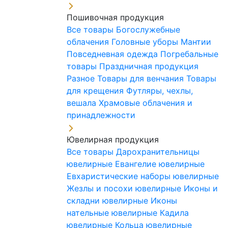
Пошивочная продукция
Все товары
Богослужебные
облачения
Головные уборы
Мантии
Повседневная одежда
Погребальные
товары
Праздничная продукция
Разное
Товары для венчания
Товары
для крещения
Футляры, чехлы,
вешала
Храмовые облачения и
принадлежности
Ювелирная продукция
Все товары
Дарохранительницы
ювелирные
Евангелие ювелирные
Евхаристические наборы ювелирные
Жезлы и посохи ювелирные
Иконы и
складни ювелирные
Иконы
нательные ювелирные
Кадила
ювелирные
Кольца ювелирные