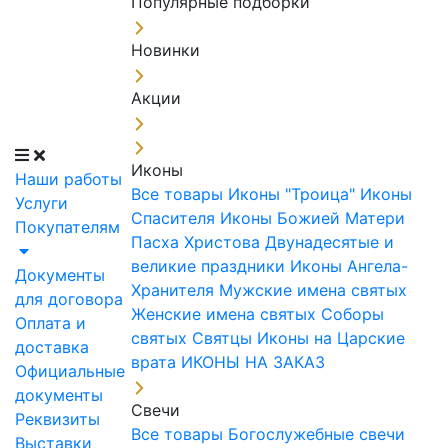
Популярные подборки
Новинки
Акции
Иконы
Наши работы
Все товары
Иконы "Троица"
Иконы
Услуги
Спасителя
Иконы Божией Матери
Покупателям
Пасха Христова
Двунадесятые и
великие праздники
Иконы Ангела-
Документы
Хранителя
Мужские имена святых
для договора
Женские имена святых
Соборы
Оплата и
святых
Святцы
Иконы на Царские
доставка
врата
ИКОНЫ НА ЗАКАЗ
Официальные
документы
Свечи
Реквизиты
Все товары
Богослужебные свечи
Выставки