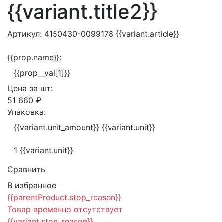
{{variant.title2}}
Артикул:
4150430-0099178
{{variant.article}}
{{prop.name}}:
{{prop__val[1]}}
Цена за
шт:
51 660 ₽
Упаковка:
{{variant.unit_amount}} {{variant.unit}}
1 {{variant.unit}}
Сравнить
В избранное
{{parentProduct.stop_reason}}
Товар временно отсутствует
{{variant.stop_reason}}