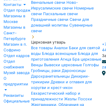
Венчальные свечи
Ново-
Контакты
Иерусалимские свечи
Номерные
Отдел продаж
свечи
Пасхальные свечи
Магазины в
Праздничные свечи
Свечи для
Москве
домашней молитвы
Сувенирные
Магазины в
свечи
Санкт-
Петербурге
Церковная утварь
Магазин в п.
+7
Все товары
Аналои
Баки для святой
Софрино
4
воды
Блюда всенощные
Блюда для
Отдел кадров
З
приготовления Агнца
Бра церковные
Отдел
Венцы
Вывески церковные
Голгофы
снабжения
za
Гробницы, раки
Дароносицы
Музей завода
Дарохранительницы
Дикирии-
О
трикирии
Древки и оглавия для
предприятии
хоругви и крест-икон
Евхаристический набор и
Реквизиты
принадлежности
Жезлы Посохи
Официальные
Жертвенники, Облачения на