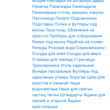
мощей
Накладки на алтарную дверь
Панагии
Панагиары
Паникадила
Панихидные столы, крышки, кануны
Пасочницы
Печати
Подсвечники
Подставки
Полки и футляры под
иконы
Престолы, Облачения на
престол
Приборы для соборования
Рамки под икону
Решётки на солею
Рипиды
Розовая вода
Семисвечники
Сосуды для елея
Сосуды для миро
Стаканы для лампад
Стрючицы
Трехсвечники
Уголь кадильный
Фонари пасхальные
Футляры под
церковную утварь
Хоругви
Цепи для
крестов и панагий
Чаши
водосвятные
Чаши для святых
частиц
Четки
Штандарты
Ящики для
свечей и огарков
Ящики
крестильные