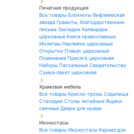
Печатная продукция
Все товары
Блокноты
Вифлеемская
звезда
Грамоты, благодарственные
письма
Закладки
Календари
церковные
Книги православные
Молитвы
Наклейки церковные
Открытки
Плакат церковный
Поминание
Присяга церковная
Наборы Пасхальные
Свидетельство
Сумка-пакет церковная
Храмовая мебель
Все товары
Кресло-троны
Седалища
Стасидии
Столы литийные
Ящики
свечные
Двери для храма
Иконостасы
Все товары
Иконостасы
Карниз для