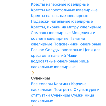
Кресты наперсные ювелирные
Кресты напрестольные ювелирные
Кресты нательные ювелирные
Подвески нательные ювелирные
Кресты, иконки на митру ювелирные
Лампады ювелирные
Мощевики и
ковчеги ювелирные
Панагии
ювелирные
Подсвечники ювелирные
Разное
Сосуды ювелирные
Цепи для
крестов и панагий
Чаши
водосвятные ювелирные
Яйца
пасхальные ювелирные
Сувениры
Все товары
Картины
Корзина
пасхальная
Портреты
Скульптуры и
статуэтки
Сувениры
Сумки
Яйца
пасхальные