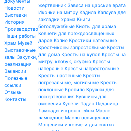
документы
жертвенник
Завеса на царские врата
Новости
Иконки на митру
Кадила
Капсула для
Выставки
закладки храма
Книги
История
богослужебные
Киоты для храма
Производство
Ковчеги для преждеосвященных
Наши работы
даров
Копие
Крестики нательные
Храм
Музей
Крест-иконы запрестольные
Кресты
Выставочные
для дома
Кресты на купол
Кресты на
залы
Закупки,
митру, клобук, скуфью
Кресты
реализация
наперсные
Кресты напрестольные
Вакансии
Кресты настенные
Кресты
Полезные
погребальные, могильные
Кресты
ссылки
поклонные
Кропило
Кружки для
Отзывы
пожертвования
Кувшины для
Контакты
омовения
Купели
Ладан
Ладаница
Лампады и кронштейны
Масло
лампадное
Масло освященное
Мощевики и ковчеги для святых