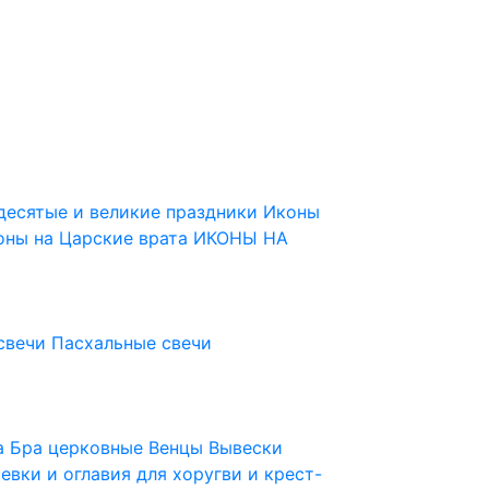
десятые и великие праздники
Иконы
оны на Царские врата
ИКОНЫ НА
свечи
Пасхальные свечи
ца
Бра церковные
Венцы
Вывески
евки и оглавия для хоругви и крест-