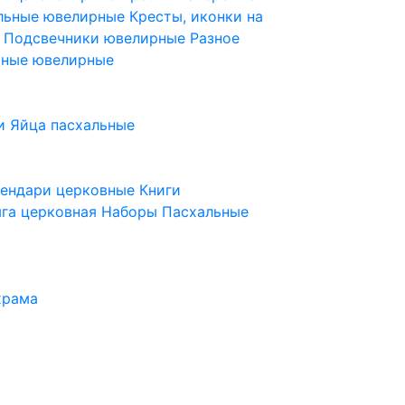
ельные ювелирные
Кресты, иконки на
е
Подсвечники ювелирные
Разное
ьные ювелирные
и
Яйца пасхальные
лендари церковные
Книги
га церковная
Наборы Пасхальные
храма