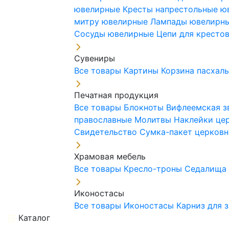
ювелирные
Кресты напрестольные 
митру ювелирные
Лампады ювелирн
Сосуды ювелирные
Цепи для кресто
Сувениры
Все товары
Картины
Корзина пасхал
Печатная продукция
Все товары
Блокноты
Вифлеемская з
православные
Молитвы
Наклейки це
Свидетельство
Сумка-пакет церковн
Храмовая мебель
Все товары
Кресло-троны
Седалищ
Иконостасы
Все товары
Иконостасы
Карниз для 
Каталог