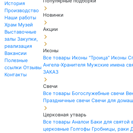
Популярные подборки
История
Производство
Новинки
Наши работы
Храм
Музей
Акции
Выставочные
залы
Закупки,
реализация
Иконы
Вакансии
Все товары
Иконы "Троица"
Иконы С
Полезные
Ангела-Хранителя
Мужские имена св
ссылки
Отзывы
ЗАКАЗ
Контакты
Свечи
Все товары
Богослужебные свечи
Ве
Праздничные свечи
Свечи для дома
Церковная утварь
Все товары
Аналои
Баки для святой
церковные
Голгофы
Гробницы, раки