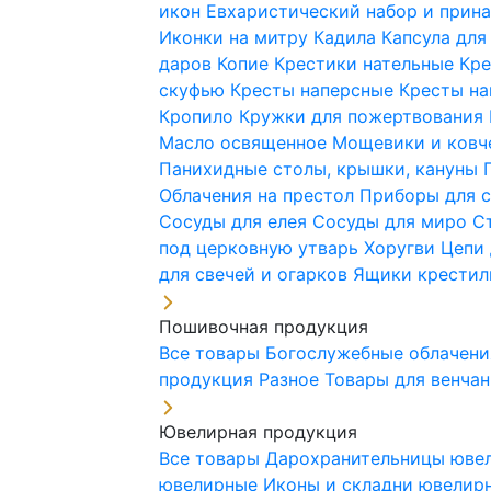
икон
Евхаристический набор и при
Иконки на митру
Кадила
Капсула для
даров
Копие
Крестики нательные
Кре
скуфью
Кресты наперсные
Кресты н
Кропило
Кружки для пожертвования
Масло освященное
Мощевики и ковч
Панихидные столы, крышки, кануны
Облачения на престол
Приборы для 
Сосуды для елея
Сосуды для миро
С
под церковную утварь
Хоругви
Цепи 
для свечей и огарков
Ящики крестил
Пошивочная продукция
Все товары
Богослужебные облачен
продукция
Разное
Товары для венча
Ювелирная продукция
Все товары
Дарохранительницы юве
ювелирные
Иконы и складни ювели