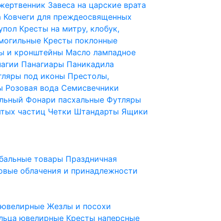
 жертвенник
Завеса на царские врата
а
Ковчеги для преждеосвященных
купол
Кресты на митру, клобук,
 могильные
Кресты поклонные
ы и кронштейны
Масло лампадное
нагии
Панагиары
Паникадила
тляры под иконы
Престолы,
ды
Розовая вода
Семисвечники
ильный
Фонари пасхальные
Футляры
ятых частиц
Четки
Штандарты
Ящики
бальные товары
Праздничная
овые облачения и принадлежности
ы ювелирные
Жезлы и посохи
льца ювелирные
Кресты наперсные