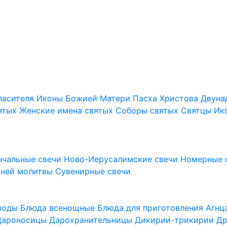
пасителя
Иконы Божией Матери
Пасха Христова
Двуна
ятых
Женские имена святых
Соборы святых
Святцы
Ик
нчальные свечи
Ново-Иерусалимские свечи
Номерные 
шней молитвы
Сувенирные свечи
 воды
Блюда всенощные
Блюда для приготовления Агн
Дароносицы
Дарохранительницы
Дикирии-трикирии
Др