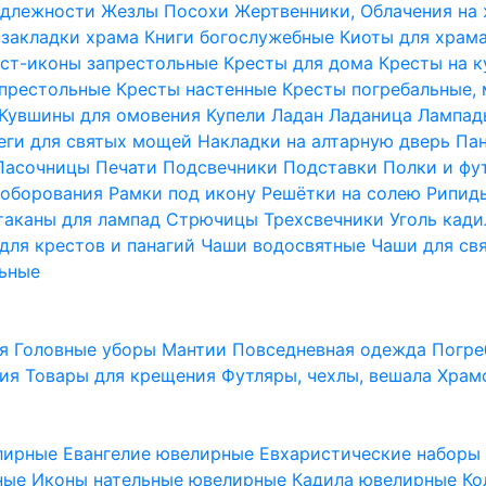
надлежности
Жезлы Посохи
Жертвенники, Облачения на
 закладки храма
Книги богослужебные
Киоты для храм
ст-иконы запрестольные
Кресты для дома
Кресты на 
апрестольные
Кресты настенные
Кресты погребальные,
Кувшины для омовения
Купели
Ладан
Ладаница
Лампад
еги для святых мощей
Накладки на алтарную дверь
Па
Пасочницы
Печати
Подсвечники
Подставки
Полки и фу
соборования
Рамки под икону
Решётки на солею
Рипи
таканы для лампад
Стрючицы
Трехсвечники
Уголь кад
для крестов и панагий
Чаши водосвятные
Чаши для св
ьные
ия
Головные уборы
Мантии
Повседневная одежда
Погре
ния
Товары для крещения
Футляры, чехлы, вешала
Храм
лирные
Евангелие ювелирные
Евхаристические набор
рные
Иконы нательные ювелирные
Кадила ювелирные
Ко