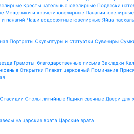
ювелирные
Кресты нательные ювелирные
Подвески нат
ые
Мощевики и ковчеги ювелирные
Панагии ювелирны
в и панагий
Чаши водосвятные ювелирные
Яйца пасхал
ьная
Портреты
Скульптуры и статуэтки
Сувениры
Сумк
везда
Грамоты, благодарственные письма
Закладки
Ка
рковные
Открытки
Плакат церковный
Поминание
Прися
ая
а
Стасидии
Столы литийные
Ящики свечные
Двери для 
завесы на царские врата
Царские врата