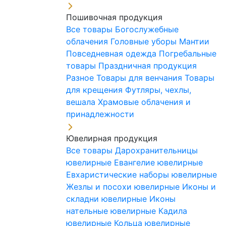
Пошивочная продукция
Все товары
Богослужебные
облачения
Головные уборы
Мантии
Повседневная одежда
Погребальные
товары
Праздничная продукция
Разное
Товары для венчания
Товары
для крещения
Футляры, чехлы,
вешала
Храмовые облачения и
принадлежности
Ювелирная продукция
Все товары
Дарохранительницы
ювелирные
Евангелие ювелирные
Евхаристические наборы ювелирные
Жезлы и посохи ювелирные
Иконы и
складни ювелирные
Иконы
нательные ювелирные
Кадила
ювелирные
Кольца ювелирные