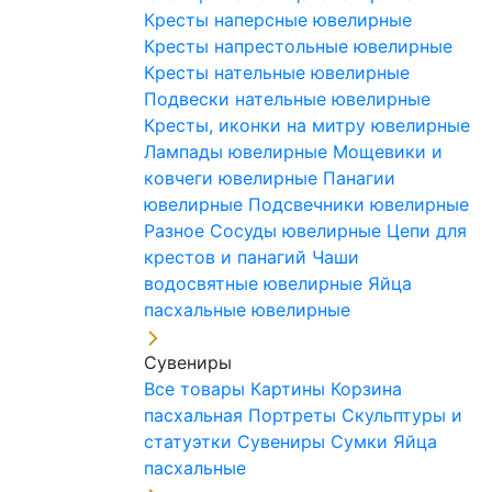
Кресты наперсные ювелирные
Кресты напрестольные ювелирные
Кресты нательные ювелирные
Подвески нательные ювелирные
Кресты, иконки на митру ювелирные
Лампады ювелирные
Мощевики и
ковчеги ювелирные
Панагии
ювелирные
Подсвечники ювелирные
Разное
Сосуды ювелирные
Цепи для
крестов и панагий
Чаши
водосвятные ювелирные
Яйца
пасхальные ювелирные
Сувениры
Все товары
Картины
Корзина
пасхальная
Портреты
Скульптуры и
статуэтки
Сувениры
Сумки
Яйца
пасхальные