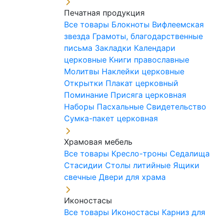
Печатная продукция
Все товары
Блокноты
Вифлеемская
звезда
Грамоты, благодарственные
письма
Закладки
Календари
церковные
Книги православные
Молитвы
Наклейки церковные
Открытки
Плакат церковный
Поминание
Присяга церковная
Наборы Пасхальные
Свидетельство
Сумка-пакет церковная
Храмовая мебель
Все товары
Кресло-троны
Седалища
Стасидии
Столы литийные
Ящики
свечные
Двери для храма
Иконостасы
Все товары
Иконостасы
Карниз для