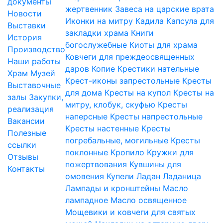
документы
жертвенник
Завеса на царские врата
Новости
Иконки на митру
Кадила
Капсула для
Выставки
закладки храма
Книги
История
богослужебные
Киоты для храма
Производство
Ковчеги для преждеосвященных
Наши работы
даров
Копие
Крестики нательные
Храм
Музей
Крест-иконы запрестольные
Кресты
Выставочные
для дома
Кресты на купол
Кресты на
залы
Закупки,
митру, клобук, скуфью
Кресты
реализация
наперсные
Кресты напрестольные
Вакансии
Кресты настенные
Кресты
Полезные
погребальные, могильные
Кресты
ссылки
поклонные
Кропило
Кружки для
Отзывы
пожертвования
Кувшины для
Контакты
омовения
Купели
Ладан
Ладаница
Лампады и кронштейны
Масло
лампадное
Масло освященное
Мощевики и ковчеги для святых