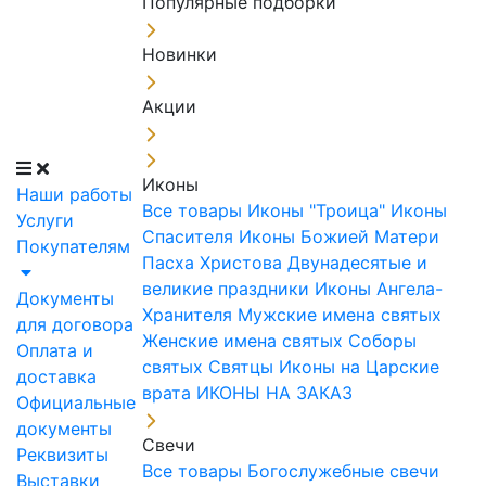
Популярные подборки
Новинки
Акции
Иконы
Наши работы
Все товары
Иконы "Троица"
Иконы
Услуги
Спасителя
Иконы Божией Матери
Покупателям
Пасха Христова
Двунадесятые и
великие праздники
Иконы Ангела-
Документы
Хранителя
Мужские имена святых
для договора
Женские имена святых
Соборы
Оплата и
святых
Святцы
Иконы на Царские
доставка
врата
ИКОНЫ НА ЗАКАЗ
Официальные
документы
Свечи
Реквизиты
Все товары
Богослужебные свечи
Выставки