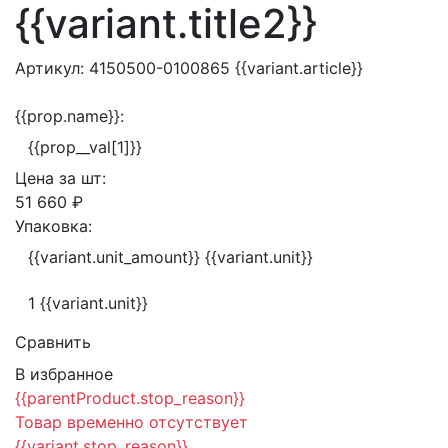
{{variant.title2}}
Артикул:
4150500-0100865
{{variant.article}}
{{prop.name}}:
{{prop__val[1]}}
Цена за
шт:
51 660 ₽
Упаковка:
{{variant.unit_amount}} {{variant.unit}}
1 {{variant.unit}}
Сравнить
В избранное
{{parentProduct.stop_reason}}
Товар временно отсутствует
{{variant.stop_reason}}