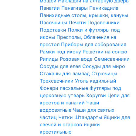
мощей
Накладки на алтарную дверь
Панагии
Панагиары
Паникадила
Панихидные столы, крышки, кануны
Пасочницы
Печати
Подсвечники
Подставки
Полки и футляры под
иконы
Престолы, Облачения на
престол
Приборы для соборования
Рамки под икону
Решётки на солею
Рипиды
Розовая вода
Семисвечники
Сосуды для елея
Сосуды для миро
Стаканы для лампад
Стрючицы
Трехсвечники
Уголь кадильный
Фонари пасхальные
Футляры под
церковную утварь
Хоругви
Цепи для
крестов и панагий
Чаши
водосвятные
Чаши для святых
частиц
Четки
Штандарты
Ящики для
свечей и огарков
Ящики
крестильные