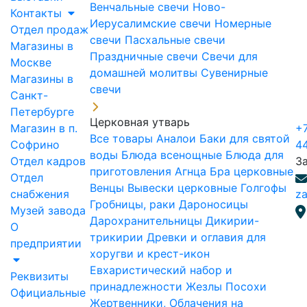
Венчальные свечи
Ново-
Контакты
Иерусалимские свечи
Номерные
Отдел продаж
свечи
Пасхальные свечи
Магазины в
Праздничные свечи
Свечи для
Москве
домашней молитвы
Сувенирные
Магазины в
свечи
Санкт-
Петербурге
Церковная утварь
Магазин в п.
+7
Все товары
Аналои
Баки для святой
Софрино
4
воды
Блюда всенощные
Блюда для
Отдел кадров
З
приготовления Агнца
Бра церковные
Отдел
Венцы
Вывески церковные
Голгофы
снабжения
za
Гробницы, раки
Дароносицы
Музей завода
Дарохранительницы
Дикирии-
О
трикирии
Древки и оглавия для
предприятии
хоругви и крест-икон
Евхаристический набор и
Реквизиты
принадлежности
Жезлы Посохи
Официальные
Жертвенники, Облачения на