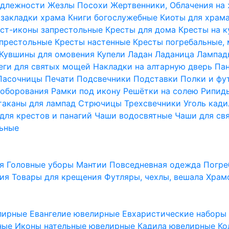
надлежности
Жезлы Посохи
Жертвенники, Облачения на
 закладки храма
Книги богослужебные
Киоты для храм
ст-иконы запрестольные
Кресты для дома
Кресты на 
апрестольные
Кресты настенные
Кресты погребальные,
Кувшины для омовения
Купели
Ладан
Ладаница
Лампад
еги для святых мощей
Накладки на алтарную дверь
Па
Пасочницы
Печати
Подсвечники
Подставки
Полки и фу
соборования
Рамки под икону
Решётки на солею
Рипи
таканы для лампад
Стрючицы
Трехсвечники
Уголь кад
для крестов и панагий
Чаши водосвятные
Чаши для св
ьные
ия
Головные уборы
Мантии
Повседневная одежда
Погре
ния
Товары для крещения
Футляры, чехлы, вешала
Храм
лирные
Евангелие ювелирные
Евхаристические набор
рные
Иконы нательные ювелирные
Кадила ювелирные
Ко