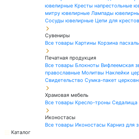
ювелирные
Кресты напрестольные 
митру ювелирные
Лампады ювелирн
Сосуды ювелирные
Цепи для кресто
Сувениры
Все товары
Картины
Корзина пасхал
Печатная продукция
Все товары
Блокноты
Вифлеемская з
православные
Молитвы
Наклейки це
Свидетельство
Сумка-пакет церковн
Храмовая мебель
Все товары
Кресло-троны
Седалищ
Иконостасы
Все товары
Иконостасы
Карниз для 
Каталог