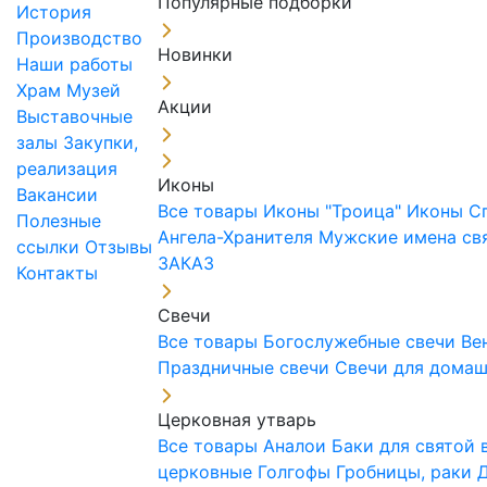
Популярные подборки
История
Производство
Новинки
Наши работы
Храм
Музей
Акции
Выставочные
залы
Закупки,
реализация
Иконы
Вакансии
Все товары
Иконы "Троица"
Иконы С
Полезные
Ангела-Хранителя
Мужские имена св
ссылки
Отзывы
ЗАКАЗ
Контакты
Свечи
Все товары
Богослужебные свечи
Ве
Праздничные свечи
Свечи для дома
Церковная утварь
Все товары
Аналои
Баки для святой
церковные
Голгофы
Гробницы, раки