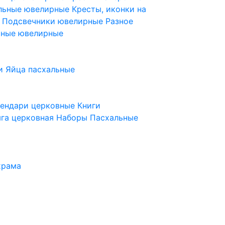
ельные ювелирные
Кресты, иконки на
е
Подсвечники ювелирные
Разное
ьные ювелирные
и
Яйца пасхальные
лендари церковные
Книги
га церковная
Наборы Пасхальные
храма