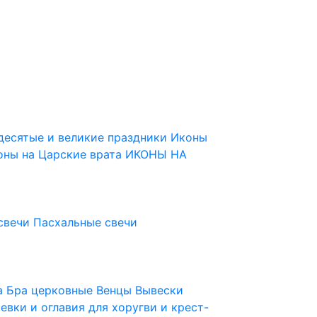
десятые и великие праздники
Иконы
оны на Царские врата
ИКОНЫ НА
свечи
Пасхальные свечи
ца
Бра церковные
Венцы
Вывески
евки и оглавия для хоругви и крест-