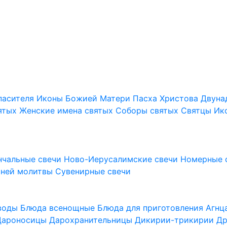
пасителя
Иконы Божией Матери
Пасха Христова
Двуна
ятых
Женские имена святых
Соборы святых
Святцы
Ик
нчальные свечи
Ново-Иерусалимские свечи
Номерные 
шней молитвы
Сувенирные свечи
 воды
Блюда всенощные
Блюда для приготовления Агн
Дароносицы
Дарохранительницы
Дикирии-трикирии
Др