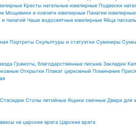
ювелирные
Кресты нательные ювелирные
Подвески нат
ые
Мощевики и ковчеги ювелирные
Панагии ювелирны
в и панагий
Чаши водосвятные ювелирные
Яйца пасхал
ьная
Портреты
Скульптуры и статуэтки
Сувениры
Сумк
везда
Грамоты, благодарственные письма
Закладки
Ка
рковные
Открытки
Плакат церковный
Поминание
Прися
ая
а
Стасидии
Столы литийные
Ящики свечные
Двери для 
завесы на царские врата
Царские врата