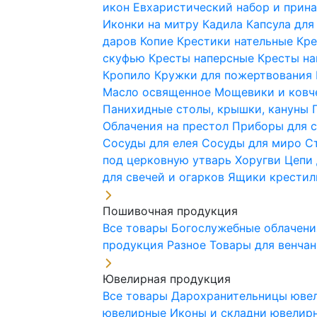
икон
Евхаристический набор и при
Иконки на митру
Кадила
Капсула для
даров
Копие
Крестики нательные
Кре
скуфью
Кресты наперсные
Кресты н
Кропило
Кружки для пожертвования
Масло освященное
Мощевики и ковч
Панихидные столы, крышки, кануны
Облачения на престол
Приборы для 
Сосуды для елея
Сосуды для миро
С
под церковную утварь
Хоругви
Цепи 
для свечей и огарков
Ящики крестил
Пошивочная продукция
Все товары
Богослужебные облачен
продукция
Разное
Товары для венча
Ювелирная продукция
Все товары
Дарохранительницы юве
ювелирные
Иконы и складни ювели