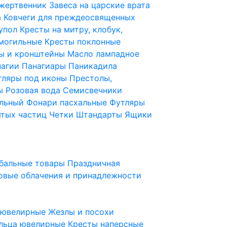
 жертвенник
Завеса на царские врата
а
Ковчеги для преждеосвященных
купол
Кресты на митру, клобук,
 могильные
Кресты поклонные
ы и кронштейны
Масло лампадное
нагии
Панагиары
Паникадила
тляры под иконы
Престолы,
ды
Розовая вода
Семисвечники
ильный
Фонари пасхальные
Футляры
ятых частиц
Четки
Штандарты
Ящики
бальные товары
Праздничная
овые облачения и принадлежности
ы ювелирные
Жезлы и посохи
льца ювелирные
Кресты наперсные