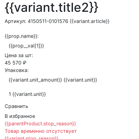
{{variant.title2}}
Артикул:
4150511-0101576
{{variant.article}}
{{prop.name}}:
{{prop__val[1]}}
Цена за
шт:
45 570 ₽
Упаковка:
{{variant.unit_amount}} {{variant.unit}}
1 {{variant.unit}}
Сравнить
В избранное
{{parentProduct.stop_reason}}
Товар временно отсутствует
{{variant.stop_reason}}