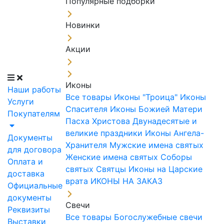
Популярные подборки
Новинки
Акции
Иконы
Наши работы
Все товары
Иконы "Троица"
Иконы
Услуги
Спасителя
Иконы Божией Матери
Покупателям
Пасха Христова
Двунадесятые и
великие праздники
Иконы Ангела-
Документы
Хранителя
Мужские имена святых
для договора
Женские имена святых
Соборы
Оплата и
святых
Святцы
Иконы на Царские
доставка
врата
ИКОНЫ НА ЗАКАЗ
Официальные
документы
Свечи
Реквизиты
Все товары
Богослужебные свечи
Выставки