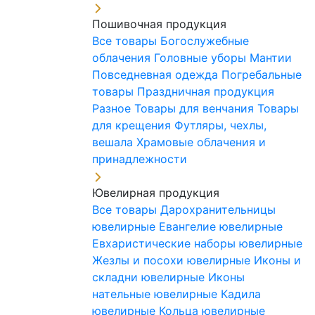
Пошивочная продукция
Все товары
Богослужебные
облачения
Головные уборы
Мантии
Повседневная одежда
Погребальные
товары
Праздничная продукция
Разное
Товары для венчания
Товары
для крещения
Футляры, чехлы,
вешала
Храмовые облачения и
принадлежности
Ювелирная продукция
Все товары
Дарохранительницы
ювелирные
Евангелие ювелирные
Евхаристические наборы ювелирные
Жезлы и посохи ювелирные
Иконы и
складни ювелирные
Иконы
нательные ювелирные
Кадила
ювелирные
Кольца ювелирные