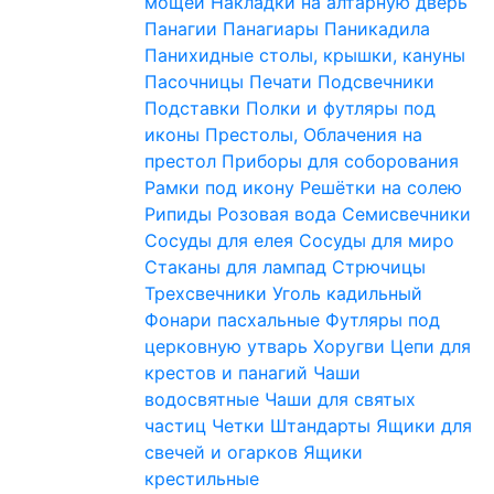
мощей
Накладки на алтарную дверь
Панагии
Панагиары
Паникадила
Панихидные столы, крышки, кануны
Пасочницы
Печати
Подсвечники
Подставки
Полки и футляры под
иконы
Престолы, Облачения на
престол
Приборы для соборования
Рамки под икону
Решётки на солею
Рипиды
Розовая вода
Семисвечники
Сосуды для елея
Сосуды для миро
Стаканы для лампад
Стрючицы
Трехсвечники
Уголь кадильный
Фонари пасхальные
Футляры под
церковную утварь
Хоругви
Цепи для
крестов и панагий
Чаши
водосвятные
Чаши для святых
частиц
Четки
Штандарты
Ящики для
свечей и огарков
Ящики
крестильные