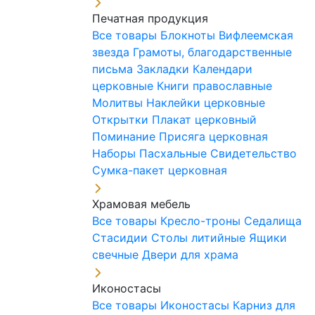
Печатная продукция
Все товары
Блокноты
Вифлеемская
звезда
Грамоты, благодарственные
письма
Закладки
Календари
церковные
Книги православные
Молитвы
Наклейки церковные
Открытки
Плакат церковный
Поминание
Присяга церковная
Наборы Пасхальные
Свидетельство
Сумка-пакет церковная
Храмовая мебель
Все товары
Кресло-троны
Седалища
Стасидии
Столы литийные
Ящики
свечные
Двери для храма
Иконостасы
Все товары
Иконостасы
Карниз для