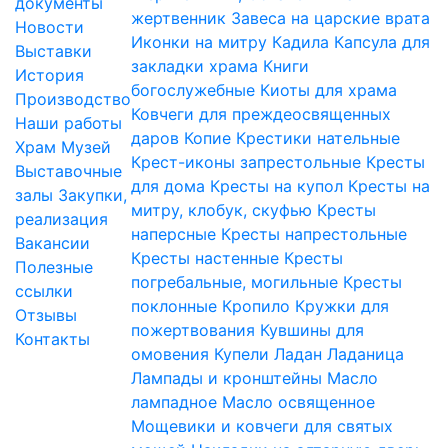
документы
жертвенник
Завеса на царские врата
Новости
Иконки на митру
Кадила
Капсула для
Выставки
закладки храма
Книги
История
богослужебные
Киоты для храма
Производство
Ковчеги для преждеосвященных
Наши работы
даров
Копие
Крестики нательные
Храм
Музей
Крест-иконы запрестольные
Кресты
Выставочные
для дома
Кресты на купол
Кресты на
залы
Закупки,
митру, клобук, скуфью
Кресты
реализация
наперсные
Кресты напрестольные
Вакансии
Кресты настенные
Кресты
Полезные
погребальные, могильные
Кресты
ссылки
поклонные
Кропило
Кружки для
Отзывы
пожертвования
Кувшины для
Контакты
омовения
Купели
Ладан
Ладаница
Лампады и кронштейны
Масло
лампадное
Масло освященное
Мощевики и ковчеги для святых