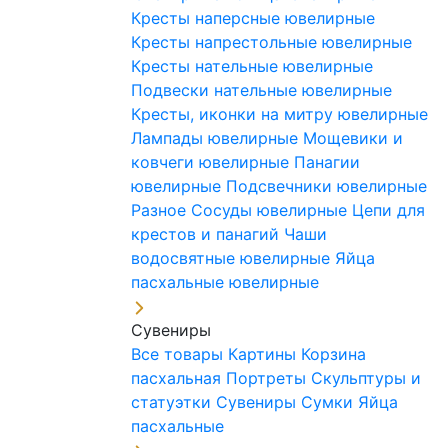
Кресты наперсные ювелирные
Кресты напрестольные ювелирные
Кресты нательные ювелирные
Подвески нательные ювелирные
Кресты, иконки на митру ювелирные
Лампады ювелирные
Мощевики и
ковчеги ювелирные
Панагии
ювелирные
Подсвечники ювелирные
Разное
Сосуды ювелирные
Цепи для
крестов и панагий
Чаши
водосвятные ювелирные
Яйца
пасхальные ювелирные
Сувениры
Все товары
Картины
Корзина
пасхальная
Портреты
Скульптуры и
статуэтки
Сувениры
Сумки
Яйца
пасхальные