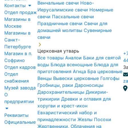
Венчальные свечи
Ново-
Контакты
Иерусалимские свечи
Номерные
Отдел продаж
свечи
Пасхальные свечи
Магазины в
Праздничные свечи
Свечи для
Москве
домашней молитвы
Сувенирные
Магазины в
свечи
Санкт-
Петербурге
Церковная утварь
Магазин в п.
+7
Все товары
Аналои
Баки для святой
Софрино
4
воды
Блюда всенощные
Блюда для
Отдел кадров
З
приготовления Агнца
Бра церковные
Отдел
Венцы
Вывески церковные
Голгофы
снабжения
za
Гробницы, раки
Дароносицы
Музей завода
Дарохранительницы
Дикирии-
О
трикирии
Древки и оглавия для
предприятии
хоругви и крест-икон
Евхаристический набор и
Реквизиты
принадлежности
Жезлы Посохи
Официальные
Жертвенники, Облачения на