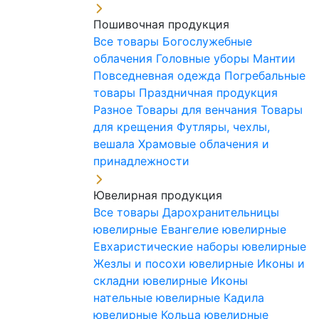
Пошивочная продукция
Все товары
Богослужебные
облачения
Головные уборы
Мантии
Повседневная одежда
Погребальные
товары
Праздничная продукция
Разное
Товары для венчания
Товары
для крещения
Футляры, чехлы,
вешала
Храмовые облачения и
принадлежности
Ювелирная продукция
Все товары
Дарохранительницы
ювелирные
Евангелие ювелирные
Евхаристические наборы ювелирные
Жезлы и посохи ювелирные
Иконы и
складни ювелирные
Иконы
нательные ювелирные
Кадила
ювелирные
Кольца ювелирные