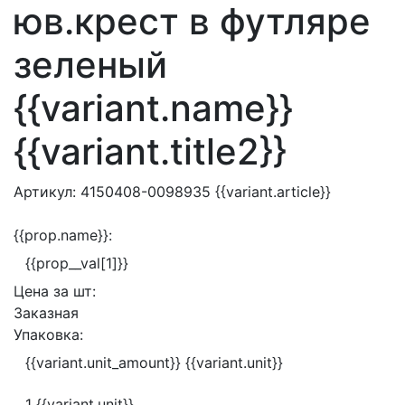
юв.крест в футляре
зеленый
{{variant.name}}
{{variant.title2}}
Артикул:
4150408-0098935
{{variant.article}}
{{prop.name}}:
{{prop__val[1]}}
Цена за
шт:
Заказная
Упаковка:
{{variant.unit_amount}} {{variant.unit}}
1 {{variant.unit}}