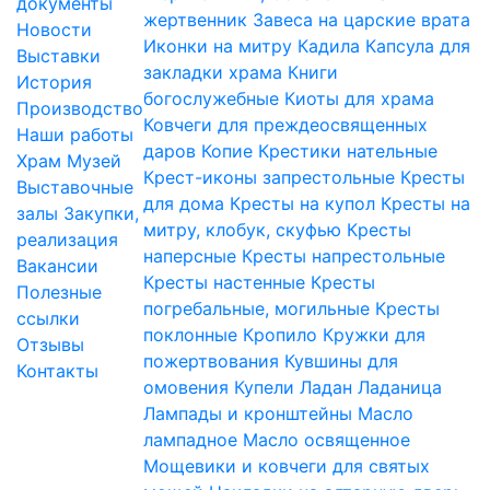
документы
жертвенник
Завеса на царские врата
Новости
Иконки на митру
Кадила
Капсула для
Выставки
закладки храма
Книги
История
богослужебные
Киоты для храма
Производство
Ковчеги для преждеосвященных
Наши работы
даров
Копие
Крестики нательные
Храм
Музей
Крест-иконы запрестольные
Кресты
Выставочные
для дома
Кресты на купол
Кресты на
залы
Закупки,
митру, клобук, скуфью
Кресты
реализация
наперсные
Кресты напрестольные
Вакансии
Кресты настенные
Кресты
Полезные
погребальные, могильные
Кресты
ссылки
поклонные
Кропило
Кружки для
Отзывы
пожертвования
Кувшины для
Контакты
омовения
Купели
Ладан
Ладаница
Лампады и кронштейны
Масло
лампадное
Масло освященное
Мощевики и ковчеги для святых