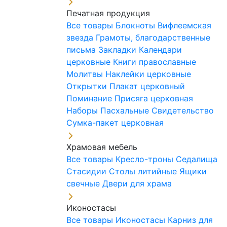
Печатная продукция
Все товары
Блокноты
Вифлеемская
звезда
Грамоты, благодарственные
письма
Закладки
Календари
церковные
Книги православные
Молитвы
Наклейки церковные
Открытки
Плакат церковный
Поминание
Присяга церковная
Наборы Пасхальные
Свидетельство
Сумка-пакет церковная
Храмовая мебель
Все товары
Кресло-троны
Седалища
Стасидии
Столы литийные
Ящики
свечные
Двери для храма
Иконостасы
Все товары
Иконостасы
Карниз для