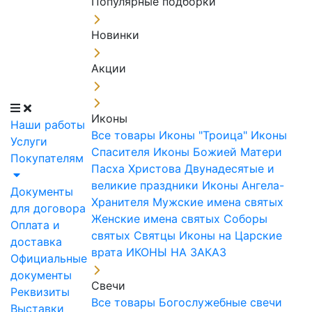
Популярные подборки
Новинки
Акции
Иконы
Наши работы
Все товары
Иконы "Троица"
Иконы
Услуги
Спасителя
Иконы Божией Матери
Покупателям
Пасха Христова
Двунадесятые и
великие праздники
Иконы Ангела-
Документы
Хранителя
Мужские имена святых
для договора
Женские имена святых
Соборы
Оплата и
святых
Святцы
Иконы на Царские
доставка
врата
ИКОНЫ НА ЗАКАЗ
Официальные
документы
Свечи
Реквизиты
Все товары
Богослужебные свечи
Выставки