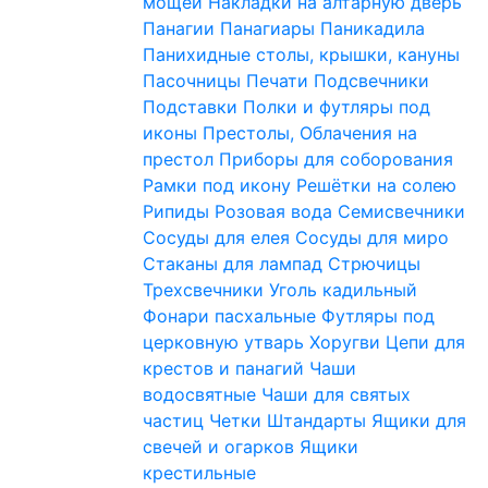
мощей
Накладки на алтарную дверь
Панагии
Панагиары
Паникадила
Панихидные столы, крышки, кануны
Пасочницы
Печати
Подсвечники
Подставки
Полки и футляры под
иконы
Престолы, Облачения на
престол
Приборы для соборования
Рамки под икону
Решётки на солею
Рипиды
Розовая вода
Семисвечники
Сосуды для елея
Сосуды для миро
Стаканы для лампад
Стрючицы
Трехсвечники
Уголь кадильный
Фонари пасхальные
Футляры под
церковную утварь
Хоругви
Цепи для
крестов и панагий
Чаши
водосвятные
Чаши для святых
частиц
Четки
Штандарты
Ящики для
свечей и огарков
Ящики
крестильные