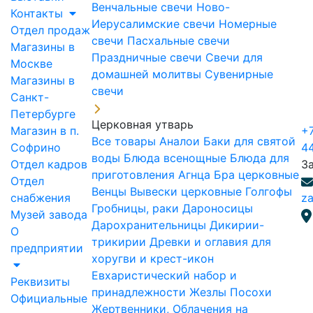
Венчальные свечи
Ново-
Контакты
Иерусалимские свечи
Номерные
Отдел продаж
свечи
Пасхальные свечи
Магазины в
Праздничные свечи
Свечи для
Москве
домашней молитвы
Сувенирные
Магазины в
свечи
Санкт-
Петербурге
Церковная утварь
Магазин в п.
+7
Все товары
Аналои
Баки для святой
Софрино
4
воды
Блюда всенощные
Блюда для
Отдел кадров
З
приготовления Агнца
Бра церковные
Отдел
Венцы
Вывески церковные
Голгофы
снабжения
za
Гробницы, раки
Дароносицы
Музей завода
Дарохранительницы
Дикирии-
О
трикирии
Древки и оглавия для
предприятии
хоругви и крест-икон
Евхаристический набор и
Реквизиты
принадлежности
Жезлы Посохи
Официальные
Жертвенники, Облачения на