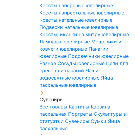
Кресты наперсные ювелирные
Кресты напрестольные ювелирные
Кресты нательные ювелирные
Подвески нательные ювелирные
Кресты, иконки на митру ювелирные
Лампады ювелирные
Мощевики и
ковчеги ювелирные
Панагии
ювелирные
Подсвечники ювелирные
Разное
Сосуды ювелирные
Цепи для
крестов и панагий
Чаши
водосвятные ювелирные
Яйца
пасхальные ювелирные
Сувениры
Все товары
Картины
Корзина
пасхальная
Портреты
Скульптуры и
статуэтки
Сувениры
Сумки
Яйца
пасхальные