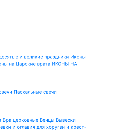
десятые и великие праздники
Иконы
оны на Царские врата
ИКОНЫ НА
свечи
Пасхальные свечи
ца
Бра церковные
Венцы
Вывески
евки и оглавия для хоругви и крест-