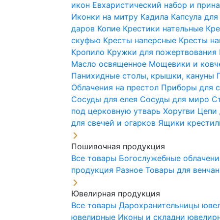
икон
Евхаристический набор и при
Иконки на митру
Кадила
Капсула для
даров
Копие
Крестики нательные
Кре
скуфью
Кресты наперсные
Кресты н
Кропило
Кружки для пожертвования
Масло освященное
Мощевики и ковч
Панихидные столы, крышки, кануны
Облачения на престол
Приборы для 
Сосуды для елея
Сосуды для миро
С
под церковную утварь
Хоругви
Цепи 
для свечей и огарков
Ящики крестил
Пошивочная продукция
Все товары
Богослужебные облачен
продукция
Разное
Товары для венча
Ювелирная продукция
Все товары
Дарохранительницы юве
ювелирные
Иконы и складни ювели