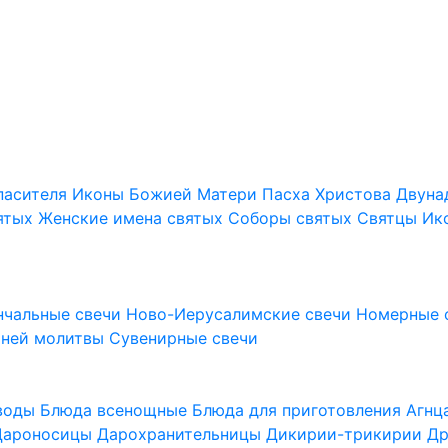
пасителя
Иконы Божией Матери
Пасха Христова
Двуна
ятых
Женские имена святых
Соборы святых
Святцы
Ик
нчальные свечи
Ново-Иерусалимские свечи
Номерные 
шней молитвы
Сувенирные свечи
 воды
Блюда всенощные
Блюда для приготовления Агн
Дароносицы
Дарохранительницы
Дикирии-трикирии
Др