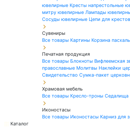
ювелирные
Кресты напрестольные 
митру ювелирные
Лампады ювелирн
Сосуды ювелирные
Цепи для кресто
Сувениры
Все товары
Картины
Корзина пасхал
Печатная продукция
Все товары
Блокноты
Вифлеемская з
православные
Молитвы
Наклейки це
Свидетельство
Сумка-пакет церковн
Храмовая мебель
Все товары
Кресло-троны
Седалищ
Иконостасы
Все товары
Иконостасы
Карниз для 
Каталог