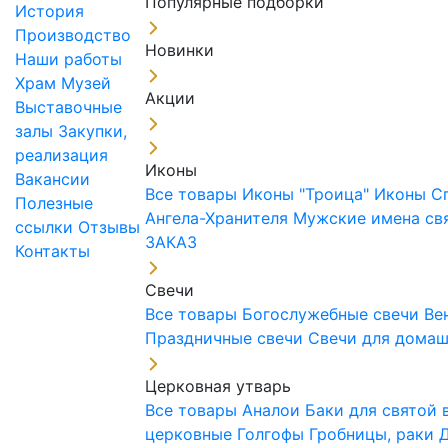
Популярные подборки
История
Производство
Новинки
Наши работы
Храм
Музей
Акции
Выставочные
залы
Закупки,
реализация
Иконы
Вакансии
Все товары
Иконы "Троица"
Иконы С
Полезные
Ангела-Хранителя
Мужские имена св
ссылки
Отзывы
ЗАКАЗ
Контакты
Свечи
Все товары
Богослужебные свечи
Ве
Праздничные свечи
Свечи для дома
Церковная утварь
Все товары
Аналои
Баки для святой
церковные
Голгофы
Гробницы, раки