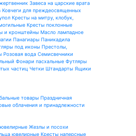
 жертвенник
Завеса на царские врата
а
Ковчеги для преждеосвященных
купол
Кресты на митру, клобук,
 могильные
Кресты поклонные
ы и кронштейны
Масло лампадное
нагии
Панагиары
Паникадила
тляры под иконы
Престолы,
ды
Розовая вода
Семисвечники
ильный
Фонари пасхальные
Футляры
ятых частиц
Четки
Штандарты
Ящики
бальные товары
Праздничная
овые облачения и принадлежности
ы ювелирные
Жезлы и посохи
льца ювелирные
Кресты наперсные