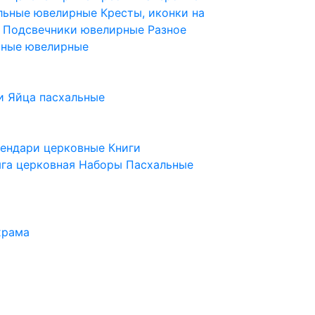
ельные ювелирные
Кресты, иконки на
е
Подсвечники ювелирные
Разное
ьные ювелирные
и
Яйца пасхальные
лендари церковные
Книги
га церковная
Наборы Пасхальные
храма