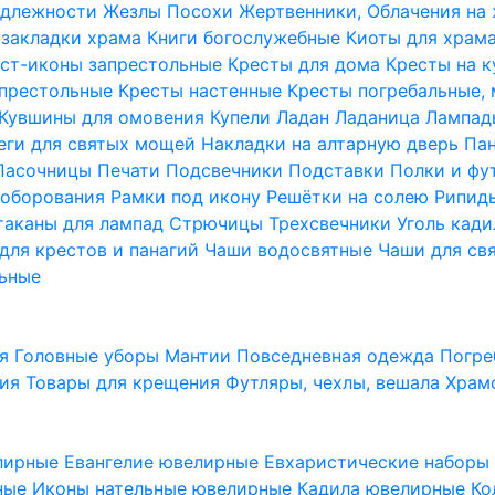
надлежности
Жезлы Посохи
Жертвенники, Облачения на
 закладки храма
Книги богослужебные
Киоты для храм
ст-иконы запрестольные
Кресты для дома
Кресты на 
апрестольные
Кресты настенные
Кресты погребальные,
Кувшины для омовения
Купели
Ладан
Ладаница
Лампад
еги для святых мощей
Накладки на алтарную дверь
Па
Пасочницы
Печати
Подсвечники
Подставки
Полки и фу
соборования
Рамки под икону
Решётки на солею
Рипи
таканы для лампад
Стрючицы
Трехсвечники
Уголь кад
для крестов и панагий
Чаши водосвятные
Чаши для св
ьные
ия
Головные уборы
Мантии
Повседневная одежда
Погре
ния
Товары для крещения
Футляры, чехлы, вешала
Храм
лирные
Евангелие ювелирные
Евхаристические набор
рные
Иконы нательные ювелирные
Кадила ювелирные
Ко