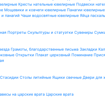
ювелирные
Кресты нательные ювелирные
Подвески нат
ые
Мощевики и ковчеги ювелирные
Панагии ювелирны
в и панагий
Чаши водосвятные ювелирные
Яйца пасхал
ьная
Портреты
Скульптуры и статуэтки
Сувениры
Сумк
везда
Грамоты, благодарственные письма
Закладки
Ка
рковные
Открытки
Плакат церковный
Поминание
Прися
ая
а
Стасидии
Столы литийные
Ящики свечные
Двери для 
завесы на царские врата
Царские врата