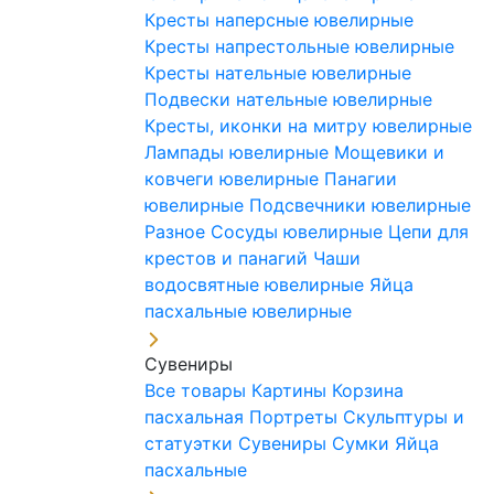
Кресты наперсные ювелирные
Кресты напрестольные ювелирные
Кресты нательные ювелирные
Подвески нательные ювелирные
Кресты, иконки на митру ювелирные
Лампады ювелирные
Мощевики и
ковчеги ювелирные
Панагии
ювелирные
Подсвечники ювелирные
Разное
Сосуды ювелирные
Цепи для
крестов и панагий
Чаши
водосвятные ювелирные
Яйца
пасхальные ювелирные
Сувениры
Все товары
Картины
Корзина
пасхальная
Портреты
Скульптуры и
статуэтки
Сувениры
Сумки
Яйца
пасхальные