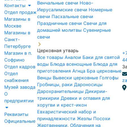
Венчальные свечи
Ново-
Контакты
Иерусалимские свечи
Номерные
Отдел продаж
свечи
Пасхальные свечи
Магазины в
Праздничные свечи
Свечи для
Москве
домашней молитвы
Сувенирные
Магазины в
свечи
Санкт-
Петербурге
Церковная утварь
Магазин в п.
+7
Все товары
Аналои
Баки для святой
Софрино
4
воды
Блюда всенощные
Блюда для
Отдел кадров
З
приготовления Агнца
Бра церковные
Отдел
Венцы
Вывески церковные
Голгофы
снабжения
za
Гробницы, раки
Дароносицы
Музей завода
Дарохранительницы
Дикирии-
О
трикирии
Древки и оглавия для
предприятии
хоругви и крест-икон
Евхаристический набор и
Реквизиты
принадлежности
Жезлы Посохи
Официальные
Жертвенники, Облачения на