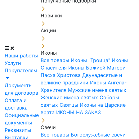
Популярные подборки
Новинки
Акции
Иконы
Наши работы
Все товары
Иконы "Троица"
Иконы
Услуги
Спасителя
Иконы Божией Матери
Покупателям
Пасха Христова
Двунадесятые и
великие праздники
Иконы Ангела-
Документы
Хранителя
Мужские имена святых
для договора
Женские имена святых
Соборы
Оплата и
святых
Святцы
Иконы на Царские
доставка
врата
ИКОНЫ НА ЗАКАЗ
Официальные
документы
Свечи
Реквизиты
Все товары
Богослужебные свечи
Выставки