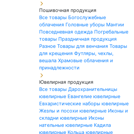
Пошивочная продукция
Все товары
Богослужебные
облачения
Головные уборы
Мантии
Повседневная одежда
Погребальные
товары
Праздничная продукция
Разное
Товары для венчания
Товары
для крещения
Футляры, чехлы,
вешала
Храмовые облачения и
принадлежности
Ювелирная продукция
Все товары
Дарохранительницы
ювелирные
Евангелие ювелирные
Евхаристические наборы ювелирные
Жезлы и посохи ювелирные
Иконы и
складни ювелирные
Иконы
нательные ювелирные
Кадила
ювелирные
Кольца ювелирные