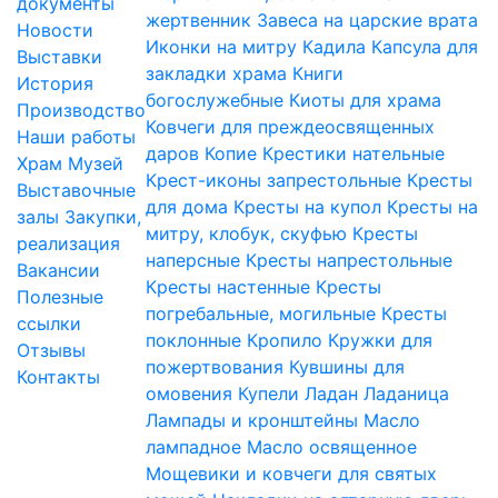
документы
жертвенник
Завеса на царские врата
Новости
Иконки на митру
Кадила
Капсула для
Выставки
закладки храма
Книги
История
богослужебные
Киоты для храма
Производство
Ковчеги для преждеосвященных
Наши работы
даров
Копие
Крестики нательные
Храм
Музей
Крест-иконы запрестольные
Кресты
Выставочные
для дома
Кресты на купол
Кресты на
залы
Закупки,
митру, клобук, скуфью
Кресты
реализация
наперсные
Кресты напрестольные
Вакансии
Кресты настенные
Кресты
Полезные
погребальные, могильные
Кресты
ссылки
поклонные
Кропило
Кружки для
Отзывы
пожертвования
Кувшины для
Контакты
омовения
Купели
Ладан
Ладаница
Лампады и кронштейны
Масло
лампадное
Масло освященное
Мощевики и ковчеги для святых