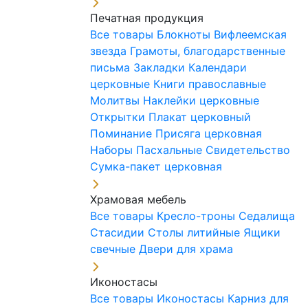
Печатная продукция
Все товары
Блокноты
Вифлеемская
звезда
Грамоты, благодарственные
письма
Закладки
Календари
церковные
Книги православные
Молитвы
Наклейки церковные
Открытки
Плакат церковный
Поминание
Присяга церковная
Наборы Пасхальные
Свидетельство
Сумка-пакет церковная
Храмовая мебель
Все товары
Кресло-троны
Седалища
Стасидии
Столы литийные
Ящики
свечные
Двери для храма
Иконостасы
Все товары
Иконостасы
Карниз для