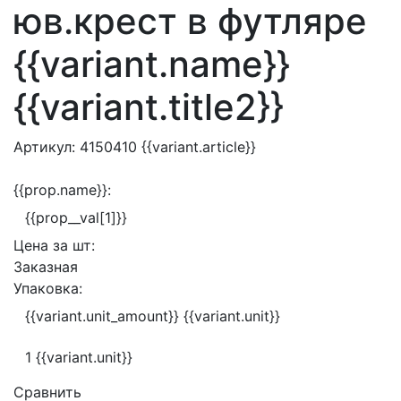
юв.крест в футляре
{{variant.name}}
{{variant.title2}}
Артикул:
4150410
{{variant.article}}
{{prop.name}}:
{{prop__val[1]}}
Цена за
шт:
Заказная
Упаковка:
{{variant.unit_amount}} {{variant.unit}}
1 {{variant.unit}}
Сравнить