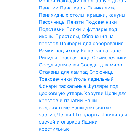
мощей
Накладки на алтарную дверь
Панагии
Панагиары
Паникадила
Панихидные столы, крышки, кануны
Пасочницы
Печати
Подсвечники
Подставки
Полки и футляры под
иконы
Престолы, Облачения на
престол
Приборы для соборования
Рамки под икону
Решётки на солею
Рипиды
Розовая вода
Семисвечники
Сосуды для елея
Сосуды для миро
Стаканы для лампад
Стрючицы
Трехсвечники
Уголь кадильный
Фонари пасхальные
Футляры под
церковную утварь
Хоругви
Цепи для
крестов и панагий
Чаши
водосвятные
Чаши для святых
частиц
Четки
Штандарты
Ящики для
свечей и огарков
Ящики
крестильные