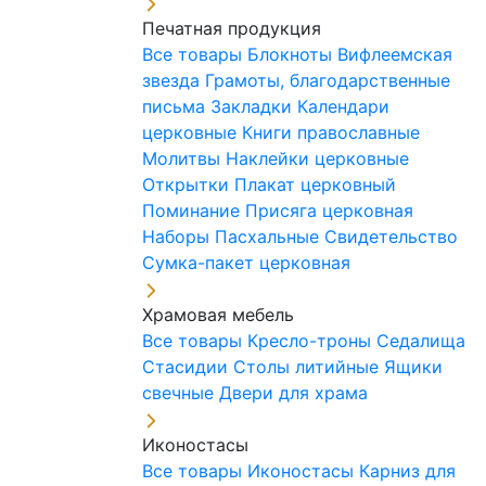
Печатная продукция
Все товары
Блокноты
Вифлеемская
звезда
Грамоты, благодарственные
письма
Закладки
Календари
церковные
Книги православные
Молитвы
Наклейки церковные
Открытки
Плакат церковный
Поминание
Присяга церковная
Наборы Пасхальные
Свидетельство
Сумка-пакет церковная
Храмовая мебель
Все товары
Кресло-троны
Седалища
Стасидии
Столы литийные
Ящики
свечные
Двери для храма
Иконостасы
Все товары
Иконостасы
Карниз для