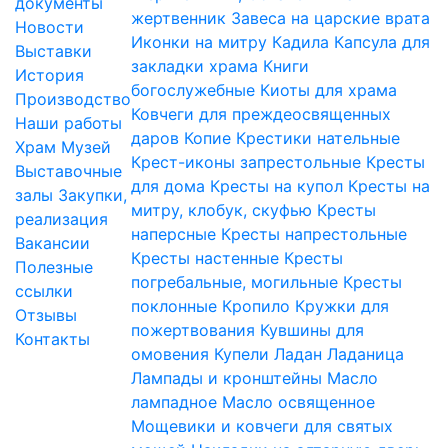
документы
жертвенник
Завеса на царские врата
Новости
Иконки на митру
Кадила
Капсула для
Выставки
закладки храма
Книги
История
богослужебные
Киоты для храма
Производство
Ковчеги для преждеосвященных
Наши работы
даров
Копие
Крестики нательные
Храм
Музей
Крест-иконы запрестольные
Кресты
Выставочные
для дома
Кресты на купол
Кресты на
залы
Закупки,
митру, клобук, скуфью
Кресты
реализация
наперсные
Кресты напрестольные
Вакансии
Кресты настенные
Кресты
Полезные
погребальные, могильные
Кресты
ссылки
поклонные
Кропило
Кружки для
Отзывы
пожертвования
Кувшины для
Контакты
омовения
Купели
Ладан
Ладаница
Лампады и кронштейны
Масло
лампадное
Масло освященное
Мощевики и ковчеги для святых