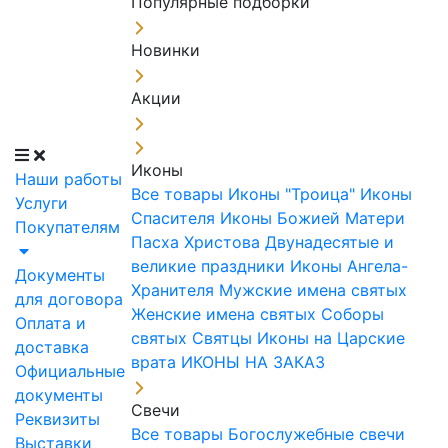
Популярные подборки
Новинки
Акции
Иконы
Наши работы
Все товары
Иконы "Троица"
Иконы
Услуги
Спасителя
Иконы Божией Матери
Покупателям
Пасха Христова
Двунадесятые и
великие праздники
Иконы Ангела-
Документы
Хранителя
Мужские имена святых
для договора
Женские имена святых
Соборы
Оплата и
святых
Святцы
Иконы на Царские
доставка
врата
ИКОНЫ НА ЗАКАЗ
Официальные
документы
Свечи
Реквизиты
Все товары
Богослужебные свечи
Выставки