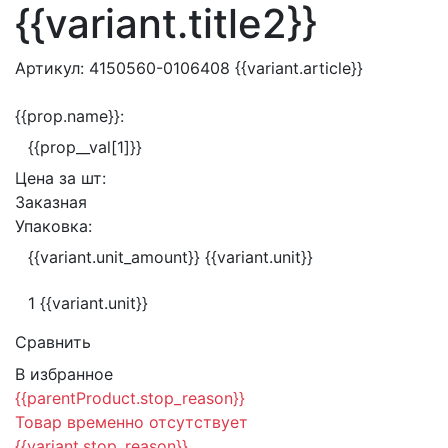
{{variant.title2}}
Артикул:
4150560-0106408
{{variant.article}}
{{prop.name}}:
{{prop__val[1]}}
Цена за
шт:
Заказная
Упаковка:
{{variant.unit_amount}} {{variant.unit}}
1 {{variant.unit}}
Сравнить
В избранное
{{parentProduct.stop_reason}}
Товар временно отсутствует
{{variant.stop_reason}}