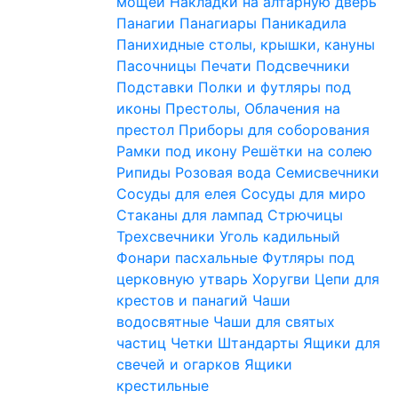
мощей
Накладки на алтарную дверь
Панагии
Панагиары
Паникадила
Панихидные столы, крышки, кануны
Пасочницы
Печати
Подсвечники
Подставки
Полки и футляры под
иконы
Престолы, Облачения на
престол
Приборы для соборования
Рамки под икону
Решётки на солею
Рипиды
Розовая вода
Семисвечники
Сосуды для елея
Сосуды для миро
Стаканы для лампад
Стрючицы
Трехсвечники
Уголь кадильный
Фонари пасхальные
Футляры под
церковную утварь
Хоругви
Цепи для
крестов и панагий
Чаши
водосвятные
Чаши для святых
частиц
Четки
Штандарты
Ящики для
свечей и огарков
Ящики
крестильные