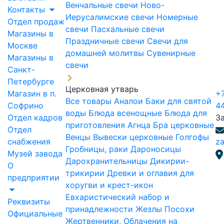
Венчальные свечи
Ново-
Контакты
Иерусалимские свечи
Номерные
Отдел продаж
свечи
Пасхальные свечи
Магазины в
Праздничные свечи
Свечи для
Москве
домашней молитвы
Сувенирные
Магазины в
свечи
Санкт-
Петербурге
Церковная утварь
Магазин в п.
+7
Все товары
Аналои
Баки для святой
Софрино
4
воды
Блюда всенощные
Блюда для
Отдел кадров
З
приготовления Агнца
Бра церковные
Отдел
Венцы
Вывески церковные
Голгофы
снабжения
za
Гробницы, раки
Дароносицы
Музей завода
Дарохранительницы
Дикирии-
О
трикирии
Древки и оглавия для
предприятии
хоругви и крест-икон
Евхаристический набор и
Реквизиты
принадлежности
Жезлы Посохи
Официальные
Жертвенники, Облачения на