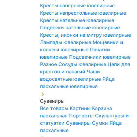
Кресты наперсные ювелирные
Кресты напрестольные ювелирные
Кресты нательные ювелирные
Подвески нательные ювелирные
Кресты, иконки на митру ювелирные
Лампады ювелирные
Мощевики и
ковчеги ювелирные
Панагии
ювелирные
Подсвечники ювелирные
Разное
Сосуды ювелирные
Цепи для
крестов и панагий
Чаши
водосвятные ювелирные
Яйца
пасхальные ювелирные
Сувениры
Все товары
Картины
Корзина
пасхальная
Портреты
Скульптуры и
статуэтки
Сувениры
Сумки
Яйца
пасхальные