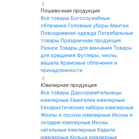
Пошивочная продукция
Все товары
Богослужебные
облачения
Головные уборы
Мантии
Повседневная одежда
Погребальные
товары
Праздничная продукция
Разное
Товары для венчания
Товары
для крещения
Футляры, чехлы,
вешала
Храмовые облачения и
принадлежности
Ювелирная продукция
Все товары
Дарохранительницы
ювелирные
Евангелие ювелирные
Евхаристические наборы ювелирные
Жезлы и посохи ювелирные
Иконы и
складни ювелирные
Иконы
нательные ювелирные
Кадила
ювелирные
Кольца ювелирные