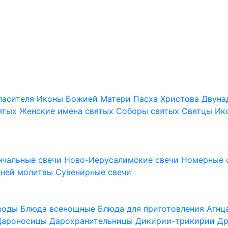
пасителя
Иконы Божией Матери
Пасха Христова
Двуна
ятых
Женские имена святых
Соборы святых
Святцы
Ик
нчальные свечи
Ново-Иерусалимские свечи
Номерные 
шней молитвы
Сувенирные свечи
 воды
Блюда всенощные
Блюда для приготовления Агн
Дароносицы
Дарохранительницы
Дикирии-трикирии
Др