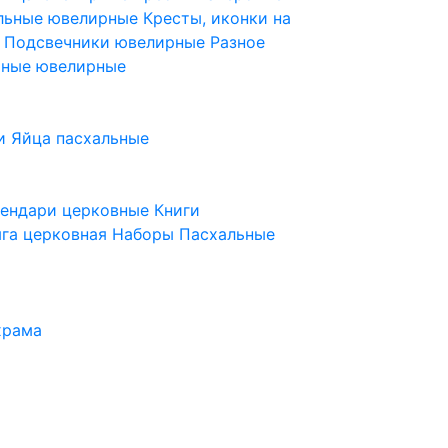
ельные ювелирные
Кресты, иконки на
е
Подсвечники ювелирные
Разное
ьные ювелирные
и
Яйца пасхальные
лендари церковные
Книги
га церковная
Наборы Пасхальные
храма