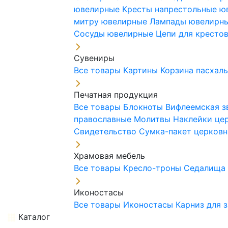
ювелирные
Кресты напрестольные 
митру ювелирные
Лампады ювелирн
Сосуды ювелирные
Цепи для кресто
Сувениры
Все товары
Картины
Корзина пасхал
Печатная продукция
Все товары
Блокноты
Вифлеемская з
православные
Молитвы
Наклейки це
Свидетельство
Сумка-пакет церковн
Храмовая мебель
Все товары
Кресло-троны
Седалищ
Иконостасы
Все товары
Иконостасы
Карниз для 
Каталог