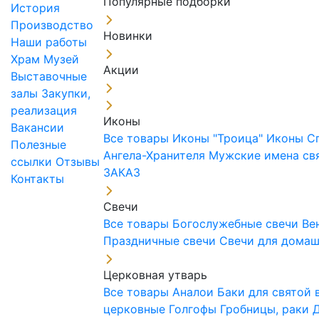
Популярные подборки
История
Производство
Новинки
Наши работы
Храм
Музей
Акции
Выставочные
залы
Закупки,
реализация
Иконы
Вакансии
Все товары
Иконы "Троица"
Иконы С
Полезные
Ангела-Хранителя
Мужские имена св
ссылки
Отзывы
ЗАКАЗ
Контакты
Свечи
Все товары
Богослужебные свечи
Ве
Праздничные свечи
Свечи для дома
Церковная утварь
Все товары
Аналои
Баки для святой
церковные
Голгофы
Гробницы, раки