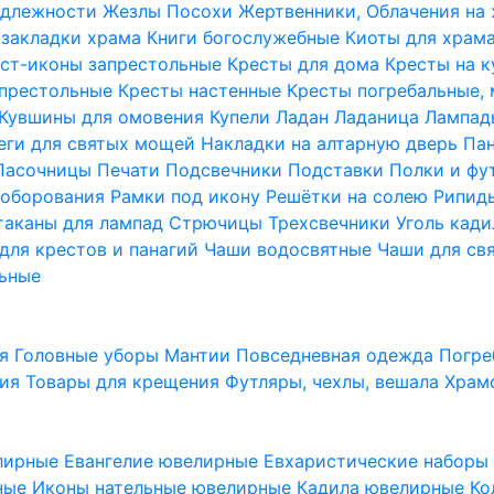
надлежности
Жезлы Посохи
Жертвенники, Облачения на
 закладки храма
Книги богослужебные
Киоты для храм
ст-иконы запрестольные
Кресты для дома
Кресты на 
апрестольные
Кресты настенные
Кресты погребальные,
Кувшины для омовения
Купели
Ладан
Ладаница
Лампад
еги для святых мощей
Накладки на алтарную дверь
Па
Пасочницы
Печати
Подсвечники
Подставки
Полки и фу
соборования
Рамки под икону
Решётки на солею
Рипи
таканы для лампад
Стрючицы
Трехсвечники
Уголь кад
для крестов и панагий
Чаши водосвятные
Чаши для св
ьные
ия
Головные уборы
Мантии
Повседневная одежда
Погре
ния
Товары для крещения
Футляры, чехлы, вешала
Храм
лирные
Евангелие ювелирные
Евхаристические набор
рные
Иконы нательные ювелирные
Кадила ювелирные
Ко