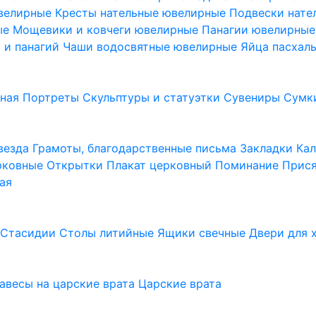
ювелирные
Кресты нательные ювелирные
Подвески нат
ые
Мощевики и ковчеги ювелирные
Панагии ювелирны
в и панагий
Чаши водосвятные ювелирные
Яйца пасхал
ьная
Портреты
Скульптуры и статуэтки
Сувениры
Сумк
везда
Грамоты, благодарственные письма
Закладки
Ка
рковные
Открытки
Плакат церковный
Поминание
Прися
ая
а
Стасидии
Столы литийные
Ящики свечные
Двери для 
завесы на царские врата
Царские врата