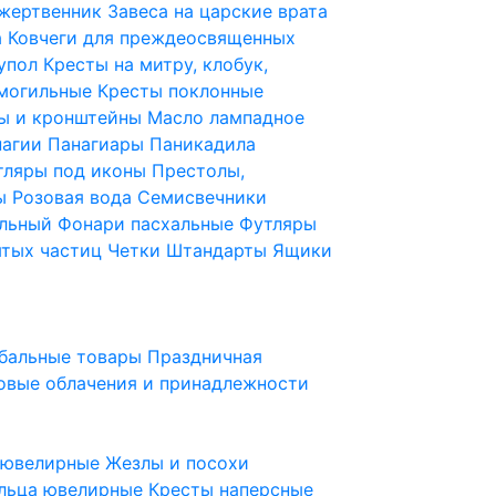
 жертвенник
Завеса на царские врата
а
Ковчеги для преждеосвященных
купол
Кресты на митру, клобук,
 могильные
Кресты поклонные
ы и кронштейны
Масло лампадное
нагии
Панагиары
Паникадила
тляры под иконы
Престолы,
ды
Розовая вода
Семисвечники
ильный
Фонари пасхальные
Футляры
ятых частиц
Четки
Штандарты
Ящики
бальные товары
Праздничная
овые облачения и принадлежности
ы ювелирные
Жезлы и посохи
льца ювелирные
Кресты наперсные