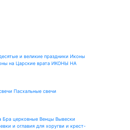
десятые и великие праздники
Иконы
оны на Царские врата
ИКОНЫ НА
свечи
Пасхальные свечи
ца
Бра церковные
Венцы
Вывески
евки и оглавия для хоругви и крест-