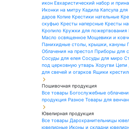
икон
Евхаристический набор и при
Иконки на митру
Кадила
Капсула для
даров
Копие
Крестики нательные
Кре
скуфью
Кресты наперсные
Кресты н
Кропило
Кружки для пожертвования
Масло освященное
Мощевики и ковч
Панихидные столы, крышки, кануны
Облачения на престол
Приборы для 
Сосуды для елея
Сосуды для миро
С
под церковную утварь
Хоругви
Цепи 
для свечей и огарков
Ящики крестил
Пошивочная продукция
Все товары
Богослужебные облачен
продукция
Разное
Товары для венча
Ювелирная продукция
Все товары
Дарохранительницы юве
ювелирные
Иконы и складни ювели