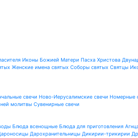
пасителя
Иконы Божией Матери
Пасха Христова
Двуна
ятых
Женские имена святых
Соборы святых
Святцы
Ик
нчальные свечи
Ново-Иерусалимские свечи
Номерные 
шней молитвы
Сувенирные свечи
 воды
Блюда всенощные
Блюда для приготовления Агн
Дароносицы
Дарохранительницы
Дикирии-трикирии
Др