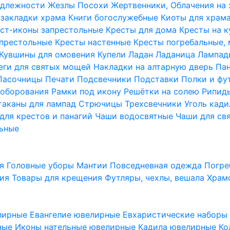
надлежности
Жезлы Посохи
Жертвенники, Облачения на
 закладки храма
Книги богослужебные
Киоты для храм
ст-иконы запрестольные
Кресты для дома
Кресты на 
апрестольные
Кресты настенные
Кресты погребальные,
Кувшины для омовения
Купели
Ладан
Ладаница
Лампад
еги для святых мощей
Накладки на алтарную дверь
Па
Пасочницы
Печати
Подсвечники
Подставки
Полки и фу
соборования
Рамки под икону
Решётки на солею
Рипи
таканы для лампад
Стрючицы
Трехсвечники
Уголь кад
для крестов и панагий
Чаши водосвятные
Чаши для св
ьные
ия
Головные уборы
Мантии
Повседневная одежда
Погре
ния
Товары для крещения
Футляры, чехлы, вешала
Храм
лирные
Евангелие ювелирные
Евхаристические набор
рные
Иконы нательные ювелирные
Кадила ювелирные
Ко