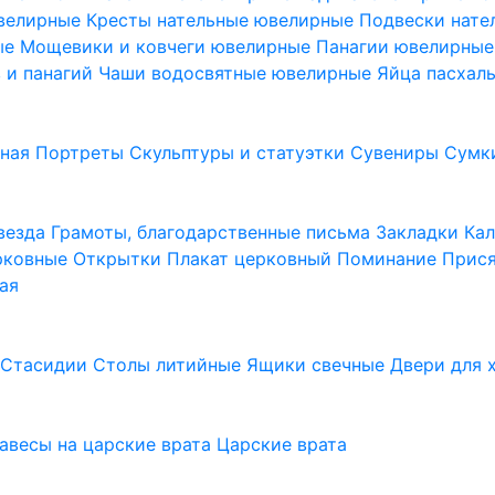
ювелирные
Кресты нательные ювелирные
Подвески нат
ые
Мощевики и ковчеги ювелирные
Панагии ювелирны
в и панагий
Чаши водосвятные ювелирные
Яйца пасхал
ьная
Портреты
Скульптуры и статуэтки
Сувениры
Сумк
везда
Грамоты, благодарственные письма
Закладки
Ка
рковные
Открытки
Плакат церковный
Поминание
Прися
ая
а
Стасидии
Столы литийные
Ящики свечные
Двери для 
завесы на царские врата
Царские врата