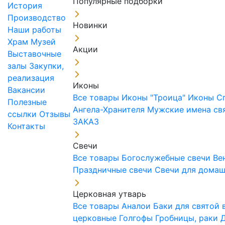
Популярные подборки
История
Производство
Новинки
Наши работы
Храм
Музей
Акции
Выставочные
залы
Закупки,
реализация
Иконы
Вакансии
Все товары
Иконы "Троица"
Иконы С
Полезные
Ангела-Хранителя
Мужские имена св
ссылки
Отзывы
ЗАКАЗ
Контакты
Свечи
Все товары
Богослужебные свечи
Ве
Праздничные свечи
Свечи для дома
Церковная утварь
Все товары
Аналои
Баки для святой
церковные
Голгофы
Гробницы, раки