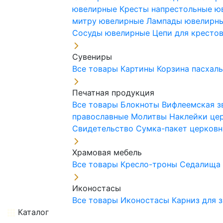
ювелирные
Кресты напрестольные 
митру ювелирные
Лампады ювелирн
Сосуды ювелирные
Цепи для кресто
Сувениры
Все товары
Картины
Корзина пасхал
Печатная продукция
Все товары
Блокноты
Вифлеемская з
православные
Молитвы
Наклейки це
Свидетельство
Сумка-пакет церковн
Храмовая мебель
Все товары
Кресло-троны
Седалищ
Иконостасы
Все товары
Иконостасы
Карниз для 
Каталог