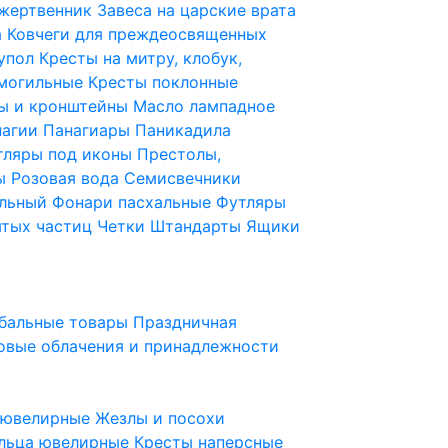
 жертвенник
Завеса на царские врата
а
Ковчеги для преждеосвященных
купол
Кресты на митру, клобук,
 могильные
Кресты поклонные
ы и кронштейны
Масло лампадное
нагии
Панагиары
Паникадила
тляры под иконы
Престолы,
ды
Розовая вода
Семисвечники
ильный
Фонари пасхальные
Футляры
ятых частиц
Четки
Штандарты
Ящики
бальные товары
Праздничная
овые облачения и принадлежности
ы ювелирные
Жезлы и посохи
льца ювелирные
Кресты наперсные