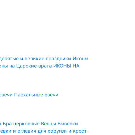
десятые и великие праздники
Иконы
оны на Царские врата
ИКОНЫ НА
свечи
Пасхальные свечи
ца
Бра церковные
Венцы
Вывески
евки и оглавия для хоругви и крест-