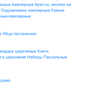
ельные ювелирные
Кресты, иконки на
е
Подсвечники ювелирные
Разное
ьные ювелирные
и
Яйца пасхальные
лендари церковные
Книги
га церковная
Наборы Пасхальные
храма