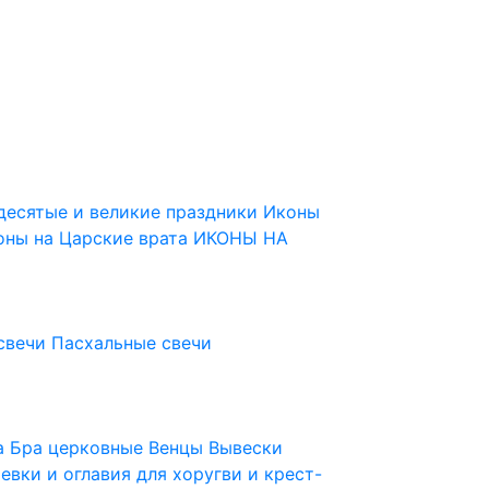
десятые и великие праздники
Иконы
оны на Царские врата
ИКОНЫ НА
свечи
Пасхальные свечи
ца
Бра церковные
Венцы
Вывески
евки и оглавия для хоругви и крест-