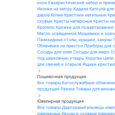
икон
Евхаристический набор и при
Иконки на митру
Кадила
Капсула для
даров
Копие
Крестики нательные
Кре
скуфью
Кресты наперсные
Кресты н
Кропило
Кружки для пожертвования
Масло освященное
Мощевики и ковч
Панихидные столы, крышки, кануны
Облачения на престол
Приборы для 
Сосуды для елея
Сосуды для миро
С
под церковную утварь
Хоругви
Цепи 
для свечей и огарков
Ящики крестил
Пошивочная продукция
Все товары
Богослужебные облачен
продукция
Разное
Товары для венча
Ювелирная продукция
Все товары
Дарохранительницы юве
ювелирные
Иконы и складни ювели