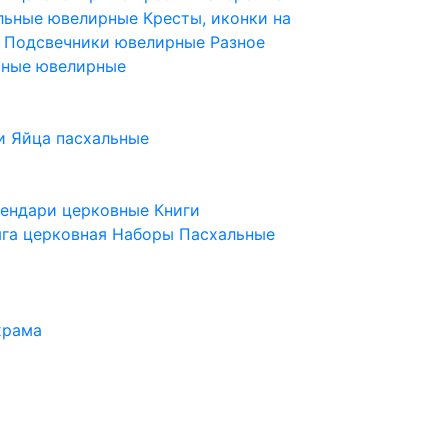
ельные ювелирные
Кресты, иконки на
е
Подсвечники ювелирные
Разное
ьные ювелирные
и
Яйца пасхальные
лендари церковные
Книги
га церковная
Наборы Пасхальные
храма