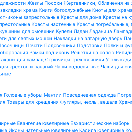
надлежности
Жезлы Посохи
Жертвенники, Облачения на
 закладки храма
Книги богослужебные
Киоты для храм
ст-иконы запрестольные
Кресты для дома
Кресты на 
апрестольные
Кресты настенные
Кресты погребальные,
Кувшины для омовения
Купели
Ладан
Ладаница
Лампад
еги для святых мощей
Накладки на алтарную дверь
Па
Пасочницы
Печати
Подсвечники
Подставки
Полки и фу
соборования
Рамки под икону
Решётки на солею
Рипи
таканы для лампад
Стрючицы
Трехсвечники
Уголь кад
для крестов и панагий
Чаши водосвятные
Чаши для св
ьные
ия
Головные уборы
Мантии
Повседневная одежда
Погре
ния
Товары для крещения
Футляры, чехлы, вешала
Храм
лирные
Евангелие ювелирные
Евхаристические набор
рные
Иконы нательные ювелирные
Кадила ювелирные
Ко