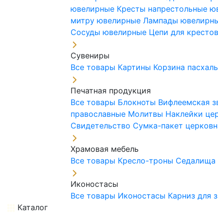
ювелирные
Кресты напрестольные 
митру ювелирные
Лампады ювелирн
Сосуды ювелирные
Цепи для кресто
Сувениры
Все товары
Картины
Корзина пасхал
Печатная продукция
Все товары
Блокноты
Вифлеемская з
православные
Молитвы
Наклейки це
Свидетельство
Сумка-пакет церковн
Храмовая мебель
Все товары
Кресло-троны
Седалищ
Иконостасы
Все товары
Иконостасы
Карниз для 
Каталог