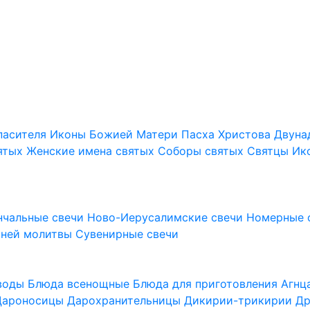
пасителя
Иконы Божией Матери
Пасха Христова
Двуна
ятых
Женские имена святых
Соборы святых
Святцы
Ик
нчальные свечи
Ново-Иерусалимские свечи
Номерные 
шней молитвы
Сувенирные свечи
 воды
Блюда всенощные
Блюда для приготовления Агн
Дароносицы
Дарохранительницы
Дикирии-трикирии
Др