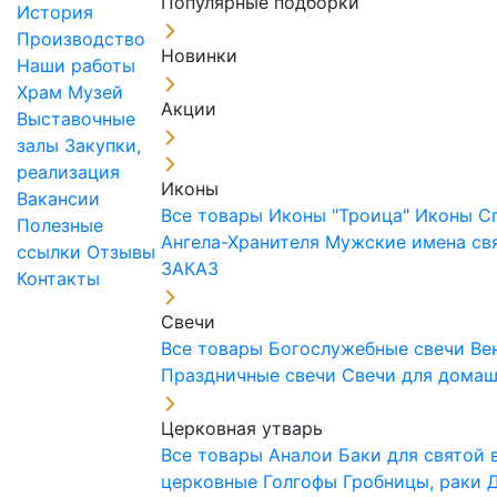
Популярные подборки
История
Производство
Новинки
Наши работы
Храм
Музей
Акции
Выставочные
залы
Закупки,
реализация
Иконы
Вакансии
Все товары
Иконы "Троица"
Иконы С
Полезные
Ангела-Хранителя
Мужские имена св
ссылки
Отзывы
ЗАКАЗ
Контакты
Свечи
Все товары
Богослужебные свечи
Ве
Праздничные свечи
Свечи для дома
Церковная утварь
Все товары
Аналои
Баки для святой
церковные
Голгофы
Гробницы, раки