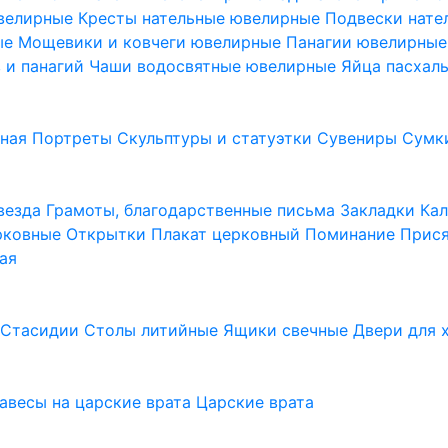
ювелирные
Кресты нательные ювелирные
Подвески нат
ые
Мощевики и ковчеги ювелирные
Панагии ювелирны
в и панагий
Чаши водосвятные ювелирные
Яйца пасхал
ьная
Портреты
Скульптуры и статуэтки
Сувениры
Сумк
везда
Грамоты, благодарственные письма
Закладки
Ка
рковные
Открытки
Плакат церковный
Поминание
Прися
ая
а
Стасидии
Столы литийные
Ящики свечные
Двери для 
завесы на царские врата
Царские врата