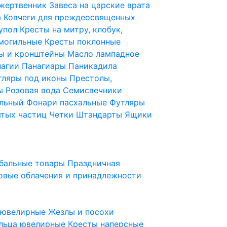
 жертвенник
Завеса на царские врата
а
Ковчеги для преждеосвященных
купол
Кресты на митру, клобук,
 могильные
Кресты поклонные
ы и кронштейны
Масло лампадное
нагии
Панагиары
Паникадила
тляры под иконы
Престолы,
ды
Розовая вода
Семисвечники
ильный
Фонари пасхальные
Футляры
ятых частиц
Четки
Штандарты
Ящики
бальные товары
Праздничная
овые облачения и принадлежности
ы ювелирные
Жезлы и посохи
льца ювелирные
Кресты наперсные