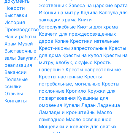
документы
жертвенник
Завеса на царские врата
Новости
Иконки на митру
Кадила
Капсула для
Выставки
закладки храма
Книги
История
богослужебные
Киоты для храма
Производство
Ковчеги для преждеосвященных
Наши работы
даров
Копие
Крестики нательные
Храм
Музей
Крест-иконы запрестольные
Кресты
Выставочные
для дома
Кресты на купол
Кресты на
залы
Закупки,
митру, клобук, скуфью
Кресты
реализация
наперсные
Кресты напрестольные
Вакансии
Кресты настенные
Кресты
Полезные
погребальные, могильные
Кресты
ссылки
поклонные
Кропило
Кружки для
Отзывы
пожертвования
Кувшины для
Контакты
омовения
Купели
Ладан
Ладаница
Лампады и кронштейны
Масло
лампадное
Масло освященное
Мощевики и ковчеги для святых