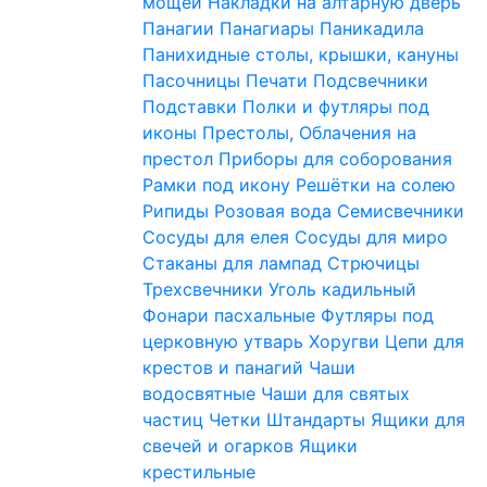
мощей
Накладки на алтарную дверь
Панагии
Панагиары
Паникадила
Панихидные столы, крышки, кануны
Пасочницы
Печати
Подсвечники
Подставки
Полки и футляры под
иконы
Престолы, Облачения на
престол
Приборы для соборования
Рамки под икону
Решётки на солею
Рипиды
Розовая вода
Семисвечники
Сосуды для елея
Сосуды для миро
Стаканы для лампад
Стрючицы
Трехсвечники
Уголь кадильный
Фонари пасхальные
Футляры под
церковную утварь
Хоругви
Цепи для
крестов и панагий
Чаши
водосвятные
Чаши для святых
частиц
Четки
Штандарты
Ящики для
свечей и огарков
Ящики
крестильные