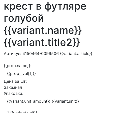
крест в футляре
голубой
{{variant.name}}
{{variant.title2}}
Артикул:
4150464-0099506
{{variant.article}}
{{prop.name}}:
{{prop__val[1]}}
Цена за
шт:
Заказная
Упаковка:
{{variant.unit_amount}} {{variant.unit}}
1 {{variant.unit}}