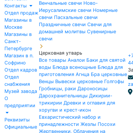
Венчальные свечи
Ново-
Контакты
Иерусалимские свечи
Номерные
Отдел продаж
свечи
Пасхальные свечи
Магазины в
Праздничные свечи
Свечи для
Москве
домашней молитвы
Сувенирные
Магазины в
свечи
Санкт-
Петербурге
Церковная утварь
Магазин в п.
+7
Все товары
Аналои
Баки для святой
Софрино
4
воды
Блюда всенощные
Блюда для
Отдел кадров
З
приготовления Агнца
Бра церковные
Отдел
Венцы
Вывески церковные
Голгофы
снабжения
za
Гробницы, раки
Дароносицы
Музей завода
Дарохранительницы
Дикирии-
О
трикирии
Древки и оглавия для
предприятии
хоругви и крест-икон
Евхаристический набор и
Реквизиты
принадлежности
Жезлы Посохи
Официальные
Жертвенники, Облачения на