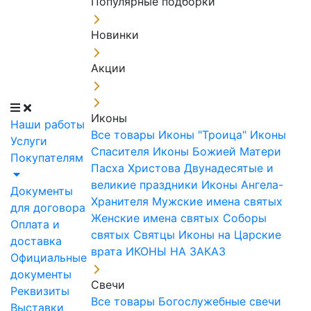
Популярные подборки
Новинки
Акции
Иконы
Наши работы
Все товары
Иконы "Троица"
Иконы
Услуги
Спасителя
Иконы Божией Матери
Покупателям
Пасха Христова
Двунадесятые и
великие праздники
Иконы Ангела-
Документы
Хранителя
Мужские имена святых
для договора
Женские имена святых
Соборы
Оплата и
святых
Святцы
Иконы на Царские
доставка
врата
ИКОНЫ НА ЗАКАЗ
Официальные
документы
Свечи
Реквизиты
Все товары
Богослужебные свечи
Выставки