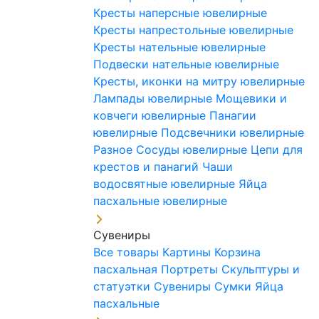
Кресты наперсные ювелирные
Кресты напрестольные ювелирные
Кресты нательные ювелирные
Подвески нательные ювелирные
Кресты, иконки на митру ювелирные
Лампады ювелирные
Мощевики и
ковчеги ювелирные
Панагии
ювелирные
Подсвечники ювелирные
Разное
Сосуды ювелирные
Цепи для
крестов и панагий
Чаши
водосвятные ювелирные
Яйца
пасхальные ювелирные
Сувениры
Все товары
Картины
Корзина
пасхальная
Портреты
Скульптуры и
статуэтки
Сувениры
Сумки
Яйца
пасхальные