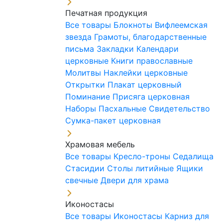
Печатная продукция
Все товары
Блокноты
Вифлеемская
звезда
Грамоты, благодарственные
письма
Закладки
Календари
церковные
Книги православные
Молитвы
Наклейки церковные
Открытки
Плакат церковный
Поминание
Присяга церковная
Наборы Пасхальные
Свидетельство
Сумка-пакет церковная
Храмовая мебель
Все товары
Кресло-троны
Седалища
Стасидии
Столы литийные
Ящики
свечные
Двери для храма
Иконостасы
Все товары
Иконостасы
Карниз для