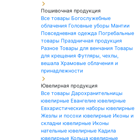
Пошивочная продукция
Все товары
Богослужебные
облачения
Головные уборы
Мантии
Повседневная одежда
Погребальные
товары
Праздничная продукция
Разное
Товары для венчания
Товары
для крещения
Футляры, чехлы,
вешала
Храмовые облачения и
принадлежности
Ювелирная продукция
Все товары
Дарохранительницы
ювелирные
Евангелие ювелирные
Евхаристические наборы ювелирные
Жезлы и посохи ювелирные
Иконы и
складни ювелирные
Иконы
нательные ювелирные
Кадила
ювелирные
Кольца ювелирные