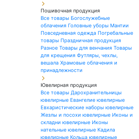
Пошивочная продукция
Все товары
Богослужебные
облачения
Головные уборы
Мантии
Повседневная одежда
Погребальные
товары
Праздничная продукция
Разное
Товары для венчания
Товары
для крещения
Футляры, чехлы,
вешала
Храмовые облачения и
принадлежности
Ювелирная продукция
Все товары
Дарохранительницы
ювелирные
Евангелие ювелирные
Евхаристические наборы ювелирные
Жезлы и посохи ювелирные
Иконы и
складни ювелирные
Иконы
нательные ювелирные
Кадила
ювелирные
Кольца ювелирные