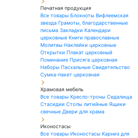
Печатная продукция
Все товары
Блокноты
Вифлеемская
звезда
Грамоты, благодарственные
письма
Закладки
Календари
церковные
Книги православные
Молитвы
Наклейки церковные
Открытки
Плакат церковный
Поминание
Присяга церковная
Наборы Пасхальные
Свидетельство
Сумка-пакет церковная
Храмовая мебель
Все товары
Кресло-троны
Седалища
Стасидии
Столы литийные
Ящики
свечные
Двери для храма
Иконостасы
Все товары
Иконостасы
Карниз для