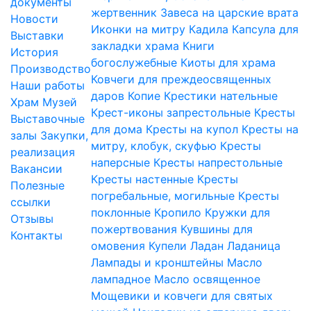
документы
жертвенник
Завеса на царские врата
Новости
Иконки на митру
Кадила
Капсула для
Выставки
закладки храма
Книги
История
богослужебные
Киоты для храма
Производство
Ковчеги для преждеосвященных
Наши работы
даров
Копие
Крестики нательные
Храм
Музей
Крест-иконы запрестольные
Кресты
Выставочные
для дома
Кресты на купол
Кресты на
залы
Закупки,
митру, клобук, скуфью
Кресты
реализация
наперсные
Кресты напрестольные
Вакансии
Кресты настенные
Кресты
Полезные
погребальные, могильные
Кресты
ссылки
поклонные
Кропило
Кружки для
Отзывы
пожертвования
Кувшины для
Контакты
омовения
Купели
Ладан
Ладаница
Лампады и кронштейны
Масло
лампадное
Масло освященное
Мощевики и ковчеги для святых