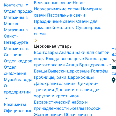
Венчальные свечи
Ново-
Контакты
Иерусалимские свечи
Номерные
Отдел продаж
свечи
Пасхальные свечи
Магазины в
Праздничные свечи
Свечи для
Москве
домашней молитвы
Сувенирные
Магазины в
свечи
Санкт-
Петербурге
Церковная утварь
Магазин в п.
+7
Все товары
Аналои
Баки для святой
Софрино
4
воды
Блюда всенощные
Блюда для
Отдел кадров
З
приготовления Агнца
Бра церковные
Отдел
Венцы
Вывески церковные
Голгофы
снабжения
za
Гробницы, раки
Дароносицы
Музей завода
Дарохранительницы
Дикирии-
О
трикирии
Древки и оглавия для
предприятии
хоругви и крест-икон
Евхаристический набор и
Реквизиты
принадлежности
Жезлы Посохи
Официальные
Жертвенники, Облачения на