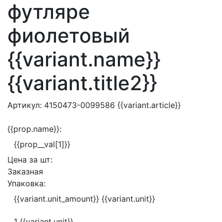
футляре
фиолетовый
{{variant.name}}
{{variant.title2}}
Артикул:
4150473-0099586
{{variant.article}}
{{prop.name}}:
{{prop__val[1]}}
Цена за
шт:
Заказная
Упаковка:
{{variant.unit_amount}} {{variant.unit}}
1 {{variant.unit}}