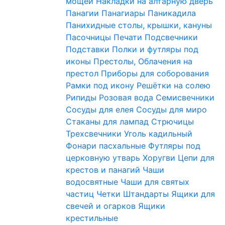
мощей
Накладки на алтарную дверь
Панагии
Панагиары
Паникадила
Панихидные столы, крышки, кануны
Пасочницы
Печати
Подсвечники
Подставки
Полки и футляры под
иконы
Престолы, Облачения на
престол
Приборы для соборования
Рамки под икону
Решётки на солею
Рипиды
Розовая вода
Семисвечники
Сосуды для елея
Сосуды для миро
Стаканы для лампад
Стрючицы
Трехсвечники
Уголь кадильный
Фонари пасхальные
Футляры под
церковную утварь
Хоругви
Цепи для
крестов и панагий
Чаши
водосвятные
Чаши для святых
частиц
Четки
Штандарты
Ящики для
свечей и огарков
Ящики
крестильные