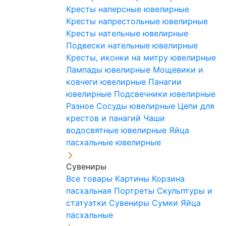
Кресты наперсные ювелирные
Кресты напрестольные ювелирные
Кресты нательные ювелирные
Подвески нательные ювелирные
Кресты, иконки на митру ювелирные
Лампады ювелирные
Мощевики и
ковчеги ювелирные
Панагии
ювелирные
Подсвечники ювелирные
Разное
Сосуды ювелирные
Цепи для
крестов и панагий
Чаши
водосвятные ювелирные
Яйца
пасхальные ювелирные
Сувениры
Все товары
Картины
Корзина
пасхальная
Портреты
Скульптуры и
статуэтки
Сувениры
Сумки
Яйца
пасхальные