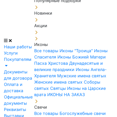
Популярные подборки
Новинки
Акции
Иконы
Наши работы
Все товары
Иконы "Троица"
Иконы
Услуги
Спасителя
Иконы Божией Матери
Покупателям
Пасха Христова
Двунадесятые и
великие праздники
Иконы Ангела-
Документы
Хранителя
Мужские имена святых
для договора
Женские имена святых
Соборы
Оплата и
святых
Святцы
Иконы на Царские
доставка
врата
ИКОНЫ НА ЗАКАЗ
Официальные
документы
Свечи
Реквизиты
Все товары
Богослужебные свечи
Выставки