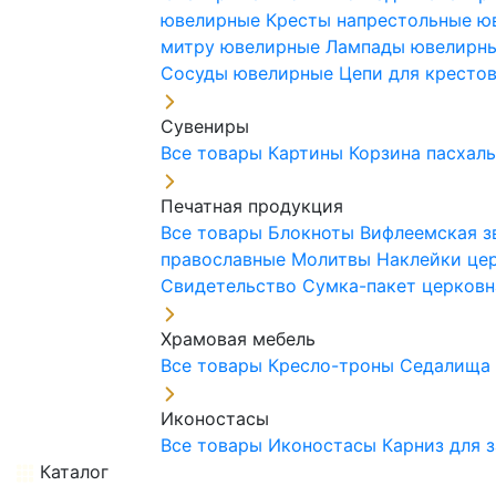
ювелирные
Кресты напрестольные 
митру ювелирные
Лампады ювелирн
Сосуды ювелирные
Цепи для кресто
Сувениры
Все товары
Картины
Корзина пасхал
Печатная продукция
Все товары
Блокноты
Вифлеемская з
православные
Молитвы
Наклейки це
Свидетельство
Сумка-пакет церковн
Храмовая мебель
Все товары
Кресло-троны
Седалищ
Иконостасы
Все товары
Иконостасы
Карниз для 
Каталог