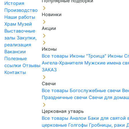
Популярные подборки
История
Производство
Новинки
Наши работы
Храм
Музей
Акции
Выставочные
залы
Закупки,
реализация
Иконы
Вакансии
Все товары
Иконы "Троица"
Иконы С
Полезные
Ангела-Хранителя
Мужские имена св
ссылки
Отзывы
ЗАКАЗ
Контакты
Свечи
Все товары
Богослужебные свечи
Ве
Праздничные свечи
Свечи для дома
Церковная утварь
Все товары
Аналои
Баки для святой
церковные
Голгофы
Гробницы, раки