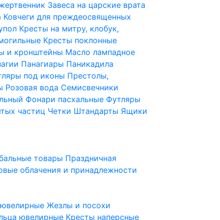
 жертвенник
Завеса на царские врата
а
Ковчеги для преждеосвященных
купол
Кресты на митру, клобук,
 могильные
Кресты поклонные
ы и кронштейны
Масло лампадное
нагии
Панагиары
Паникадила
тляры под иконы
Престолы,
ды
Розовая вода
Семисвечники
ильный
Фонари пасхальные
Футляры
ятых частиц
Четки
Штандарты
Ящики
бальные товары
Праздничная
овые облачения и принадлежности
ы ювелирные
Жезлы и посохи
льца ювелирные
Кресты наперсные