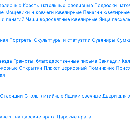
ювелирные
Кресты нательные ювелирные
Подвески нат
ые
Мощевики и ковчеги ювелирные
Панагии ювелирны
в и панагий
Чаши водосвятные ювелирные
Яйца пасхал
ьная
Портреты
Скульптуры и статуэтки
Сувениры
Сумк
везда
Грамоты, благодарственные письма
Закладки
Ка
рковные
Открытки
Плакат церковный
Поминание
Прися
ая
а
Стасидии
Столы литийные
Ящики свечные
Двери для 
завесы на царские врата
Царские врата