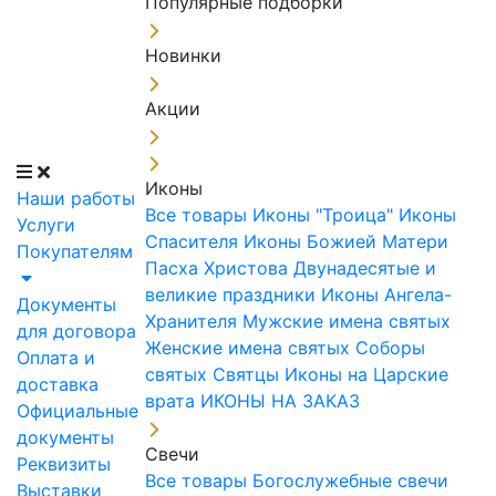
Популярные подборки
Новинки
Акции
Иконы
Наши работы
Все товары
Иконы "Троица"
Иконы
Услуги
Спасителя
Иконы Божией Матери
Покупателям
Пасха Христова
Двунадесятые и
великие праздники
Иконы Ангела-
Документы
Хранителя
Мужские имена святых
для договора
Женские имена святых
Соборы
Оплата и
святых
Святцы
Иконы на Царские
доставка
врата
ИКОНЫ НА ЗАКАЗ
Официальные
документы
Свечи
Реквизиты
Все товары
Богослужебные свечи
Выставки