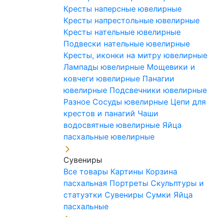
Кресты наперсные ювелирные
Кресты напрестольные ювелирные
Кресты нательные ювелирные
Подвески нательные ювелирные
Кресты, иконки на митру ювелирные
Лампады ювелирные
Мощевики и
ковчеги ювелирные
Панагии
ювелирные
Подсвечники ювелирные
Разное
Сосуды ювелирные
Цепи для
крестов и панагий
Чаши
водосвятные ювелирные
Яйца
пасхальные ювелирные
Сувениры
Все товары
Картины
Корзина
пасхальная
Портреты
Скульптуры и
статуэтки
Сувениры
Сумки
Яйца
пасхальные