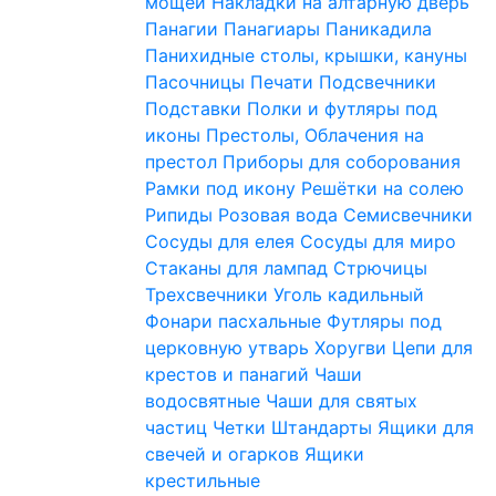
мощей
Накладки на алтарную дверь
Панагии
Панагиары
Паникадила
Панихидные столы, крышки, кануны
Пасочницы
Печати
Подсвечники
Подставки
Полки и футляры под
иконы
Престолы, Облачения на
престол
Приборы для соборования
Рамки под икону
Решётки на солею
Рипиды
Розовая вода
Семисвечники
Сосуды для елея
Сосуды для миро
Стаканы для лампад
Стрючицы
Трехсвечники
Уголь кадильный
Фонари пасхальные
Футляры под
церковную утварь
Хоругви
Цепи для
крестов и панагий
Чаши
водосвятные
Чаши для святых
частиц
Четки
Штандарты
Ящики для
свечей и огарков
Ящики
крестильные