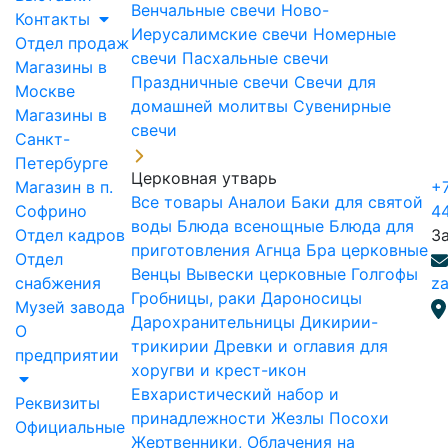
Венчальные свечи
Ново-
Контакты
Иерусалимские свечи
Номерные
Отдел продаж
свечи
Пасхальные свечи
Магазины в
Праздничные свечи
Свечи для
Москве
домашней молитвы
Сувенирные
Магазины в
свечи
Санкт-
Петербурге
Церковная утварь
Магазин в п.
+7
Все товары
Аналои
Баки для святой
Софрино
4
воды
Блюда всенощные
Блюда для
Отдел кадров
З
приготовления Агнца
Бра церковные
Отдел
Венцы
Вывески церковные
Голгофы
снабжения
za
Гробницы, раки
Дароносицы
Музей завода
Дарохранительницы
Дикирии-
О
трикирии
Древки и оглавия для
предприятии
хоругви и крест-икон
Евхаристический набор и
Реквизиты
принадлежности
Жезлы Посохи
Официальные
Жертвенники, Облачения на