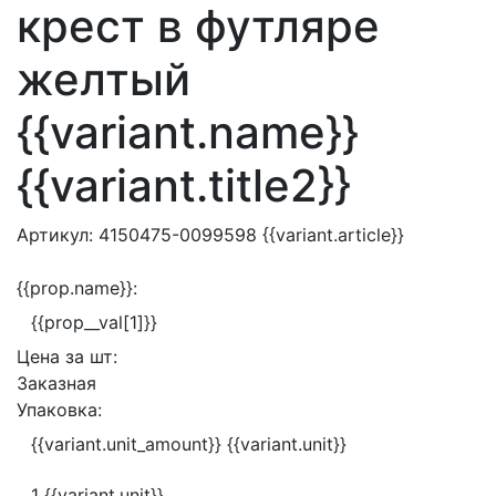
крест в футляре
желтый
{{variant.name}}
{{variant.title2}}
Артикул:
4150475-0099598
{{variant.article}}
{{prop.name}}:
{{prop__val[1]}}
Цена за
шт:
Заказная
Упаковка:
{{variant.unit_amount}} {{variant.unit}}
1 {{variant.unit}}