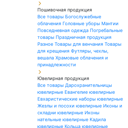
Пошивочная продукция
Все товары
Богослужебные
облачения
Головные уборы
Мантии
Повседневная одежда
Погребальные
товары
Праздничная продукция
Разное
Товары для венчания
Товары
для крещения
Футляры, чехлы,
вешала
Храмовые облачения и
принадлежности
Ювелирная продукция
Все товары
Дарохранительницы
ювелирные
Евангелие ювелирные
Евхаристические наборы ювелирные
Жезлы и посохи ювелирные
Иконы и
складни ювелирные
Иконы
нательные ювелирные
Кадила
ювелирные
Кольца ювелирные