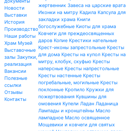
документы
жертвенник
Завеса на царские врата
Новости
Иконки на митру
Кадила
Капсула для
Выставки
закладки храма
Книги
История
богослужебные
Киоты для храма
Производство
Ковчеги для преждеосвященных
Наши работы
даров
Копие
Крестики нательные
Храм
Музей
Крест-иконы запрестольные
Кресты
Выставочные
для дома
Кресты на купол
Кресты на
залы
Закупки,
митру, клобук, скуфью
Кресты
реализация
наперсные
Кресты напрестольные
Вакансии
Кресты настенные
Кресты
Полезные
погребальные, могильные
Кресты
ссылки
поклонные
Кропило
Кружки для
Отзывы
пожертвования
Кувшины для
Контакты
омовения
Купели
Ладан
Ладаница
Лампады и кронштейны
Масло
лампадное
Масло освященное
Мощевики и ковчеги для святых