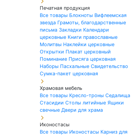
Печатная продукция
Все товары
Блокноты
Вифлеемская
звезда
Грамоты, благодарственные
письма
Закладки
Календари
церковные
Книги православные
Молитвы
Наклейки церковные
Открытки
Плакат церковный
Поминание
Присяга церковная
Наборы Пасхальные
Свидетельство
Сумка-пакет церковная
Храмовая мебель
Все товары
Кресло-троны
Седалища
Стасидии
Столы литийные
Ящики
свечные
Двери для храма
Иконостасы
Все товары
Иконостасы
Карниз для