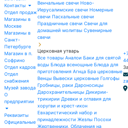
Венчальные свечи
Ново-
Контакты
Иерусалимские свечи
Номерные
Отдел продаж
свечи
Пасхальные свечи
Магазины в
Праздничные свечи
Свечи для
Москве
домашней молитвы
Сувенирные
Магазины в
свечи
Санкт-
Петербурге
Церковная утварь
Магазин в п.
+7
Все товары
Аналои
Баки для святой
Софрино
4
воды
Блюда всенощные
Блюда для
Отдел кадров
З
приготовления Агнца
Бра церковные
Отдел
Венцы
Вывески церковные
Голгофы
снабжения
za
Гробницы, раки
Дароносицы
Музей завода
Дарохранительницы
Дикирии-
О
трикирии
Древки и оглавия для
предприятии
хоругви и крест-икон
Евхаристический набор и
Реквизиты
принадлежности
Жезлы Посохи
Официальные
Жертвенники, Облачения на