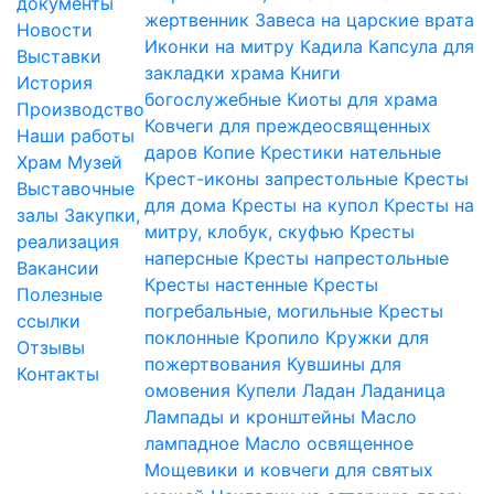
документы
жертвенник
Завеса на царские врата
Новости
Иконки на митру
Кадила
Капсула для
Выставки
закладки храма
Книги
История
богослужебные
Киоты для храма
Производство
Ковчеги для преждеосвященных
Наши работы
даров
Копие
Крестики нательные
Храм
Музей
Крест-иконы запрестольные
Кресты
Выставочные
для дома
Кресты на купол
Кресты на
залы
Закупки,
митру, клобук, скуфью
Кресты
реализация
наперсные
Кресты напрестольные
Вакансии
Кресты настенные
Кресты
Полезные
погребальные, могильные
Кресты
ссылки
поклонные
Кропило
Кружки для
Отзывы
пожертвования
Кувшины для
Контакты
омовения
Купели
Ладан
Ладаница
Лампады и кронштейны
Масло
лампадное
Масло освященное
Мощевики и ковчеги для святых