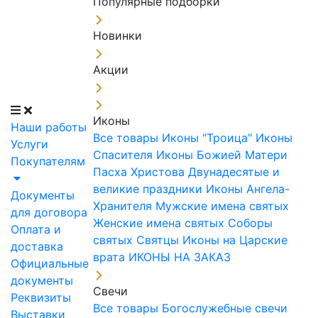
Популярные подборки
Новинки
Акции
Иконы
Наши работы
Все товары
Иконы "Троица"
Иконы
Услуги
Спасителя
Иконы Божией Матери
Покупателям
Пасха Христова
Двунадесятые и
великие праздники
Иконы Ангела-
Документы
Хранителя
Мужские имена святых
для договора
Женские имена святых
Соборы
Оплата и
святых
Святцы
Иконы на Царские
доставка
врата
ИКОНЫ НА ЗАКАЗ
Официальные
документы
Свечи
Реквизиты
Все товары
Богослужебные свечи
Выставки