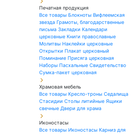
Печатная продукция
Все товары
Блокноты
Вифлеемская
звезда
Грамоты, благодарственные
письма
Закладки
Календари
церковные
Книги православные
Молитвы
Наклейки церковные
Открытки
Плакат церковный
Поминание
Присяга церковная
Наборы Пасхальные
Свидетельство
Сумка-пакет церковная
Храмовая мебель
Все товары
Кресло-троны
Седалища
Стасидии
Столы литийные
Ящики
свечные
Двери для храма
Иконостасы
Все товары
Иконостасы
Карниз для