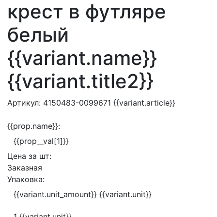
крест в футляре
белый
{{variant.name}}
{{variant.title2}}
Артикул:
4150483-0099671
{{variant.article}}
{{prop.name}}:
{{prop__val[1]}}
Цена за
шт:
Заказная
Упаковка:
{{variant.unit_amount}} {{variant.unit}}
1 {{variant.unit}}