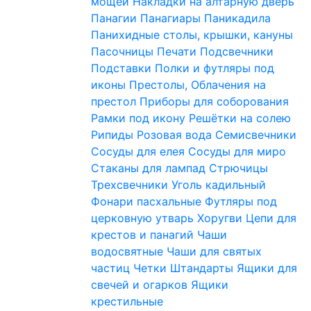
мощей
Накладки на алтарную дверь
Панагии
Панагиары
Паникадила
Панихидные столы, крышки, кануны
Пасочницы
Печати
Подсвечники
Подставки
Полки и футляры под
иконы
Престолы, Облачения на
престол
Приборы для соборования
Рамки под икону
Решётки на солею
Рипиды
Розовая вода
Семисвечники
Сосуды для елея
Сосуды для миро
Стаканы для лампад
Стрючицы
Трехсвечники
Уголь кадильный
Фонари пасхальные
Футляры под
церковную утварь
Хоругви
Цепи для
крестов и панагий
Чаши
водосвятные
Чаши для святых
частиц
Четки
Штандарты
Ящики для
свечей и огарков
Ящики
крестильные