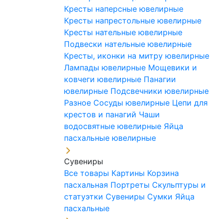
Кресты наперсные ювелирные
Кресты напрестольные ювелирные
Кресты нательные ювелирные
Подвески нательные ювелирные
Кресты, иконки на митру ювелирные
Лампады ювелирные
Мощевики и
ковчеги ювелирные
Панагии
ювелирные
Подсвечники ювелирные
Разное
Сосуды ювелирные
Цепи для
крестов и панагий
Чаши
водосвятные ювелирные
Яйца
пасхальные ювелирные
Сувениры
Все товары
Картины
Корзина
пасхальная
Портреты
Скульптуры и
статуэтки
Сувениры
Сумки
Яйца
пасхальные