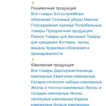
Пошивочная продукция
Все товары
Богослужебные
облачения
Головные уборы
Мантии
Повседневная одежда
Погребальные
товары
Праздничная продукция
Разное
Товары для венчания
Товары
для крещения
Футляры, чехлы,
вешала
Храмовые облачения и
принадлежности
Ювелирная продукция
Все товары
Дарохранительницы
ювелирные
Евангелие ювелирные
Евхаристические наборы ювелирные
Жезлы и посохи ювелирные
Иконы и
складни ювелирные
Иконы
нательные ювелирные
Кадила
ювелирные
Кольца ювелирные