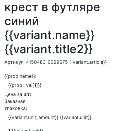
крест в футляре
синий
{{variant.name}}
{{variant.title2}}
Артикул:
4150483-0099675
{{variant.article}}
{{prop.name}}:
{{prop__val[1]}}
Цена за
шт:
Заказная
Упаковка:
{{variant.unit_amount}} {{variant.unit}}
1 {{variant.unit}}