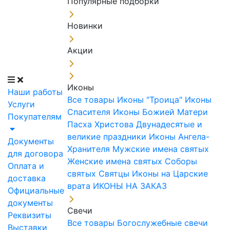
Популярные подборки
Новинки
Акции
Иконы
Наши работы
Все товары
Иконы "Троица"
Иконы
Услуги
Спасителя
Иконы Божией Матери
Покупателям
Пасха Христова
Двунадесятые и
великие праздники
Иконы Ангела-
Документы
Хранителя
Мужские имена святых
для договора
Женские имена святых
Соборы
Оплата и
святых
Святцы
Иконы на Царские
доставка
врата
ИКОНЫ НА ЗАКАЗ
Официальные
документы
Свечи
Реквизиты
Все товары
Богослужебные свечи
Выставки