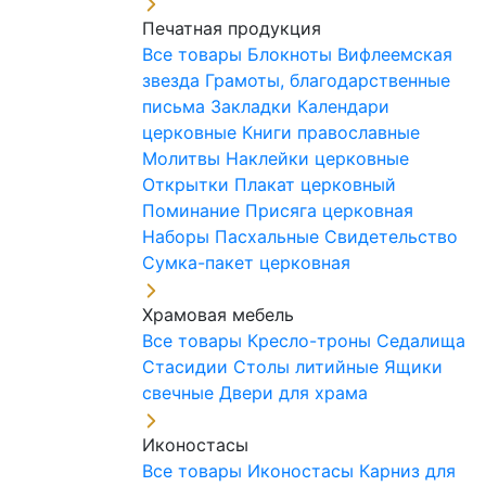
Печатная продукция
Все товары
Блокноты
Вифлеемская
звезда
Грамоты, благодарственные
письма
Закладки
Календари
церковные
Книги православные
Молитвы
Наклейки церковные
Открытки
Плакат церковный
Поминание
Присяга церковная
Наборы Пасхальные
Свидетельство
Сумка-пакет церковная
Храмовая мебель
Все товары
Кресло-троны
Седалища
Стасидии
Столы литийные
Ящики
свечные
Двери для храма
Иконостасы
Все товары
Иконостасы
Карниз для