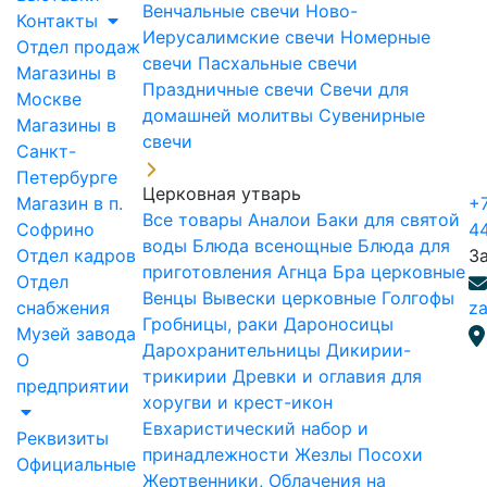
Венчальные свечи
Ново-
Контакты
Иерусалимские свечи
Номерные
Отдел продаж
свечи
Пасхальные свечи
Магазины в
Праздничные свечи
Свечи для
Москве
домашней молитвы
Сувенирные
Магазины в
свечи
Санкт-
Петербурге
Церковная утварь
Магазин в п.
+7
Все товары
Аналои
Баки для святой
Софрино
4
воды
Блюда всенощные
Блюда для
Отдел кадров
З
приготовления Агнца
Бра церковные
Отдел
Венцы
Вывески церковные
Голгофы
снабжения
za
Гробницы, раки
Дароносицы
Музей завода
Дарохранительницы
Дикирии-
О
трикирии
Древки и оглавия для
предприятии
хоругви и крест-икон
Евхаристический набор и
Реквизиты
принадлежности
Жезлы Посохи
Официальные
Жертвенники, Облачения на