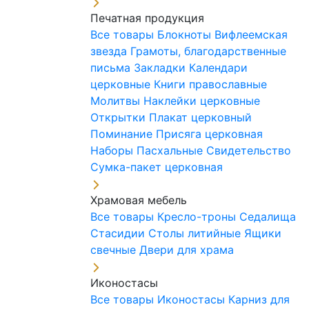
Печатная продукция
Все товары
Блокноты
Вифлеемская
звезда
Грамоты, благодарственные
письма
Закладки
Календари
церковные
Книги православные
Молитвы
Наклейки церковные
Открытки
Плакат церковный
Поминание
Присяга церковная
Наборы Пасхальные
Свидетельство
Сумка-пакет церковная
Храмовая мебель
Все товары
Кресло-троны
Седалища
Стасидии
Столы литийные
Ящики
свечные
Двери для храма
Иконостасы
Все товары
Иконостасы
Карниз для