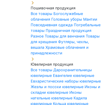
Пошивочная продукция
Все товары
Богослужебные
облачения
Головные уборы
Мантии
Повседневная одежда
Погребальные
товары
Праздничная продукция
Разное
Товары для венчания
Товары
для крещения
Футляры, чехлы,
вешала
Храмовые облачения и
принадлежности
Ювелирная продукция
Все товары
Дарохранительницы
ювелирные
Евангелие ювелирные
Евхаристические наборы ювелирные
Жезлы и посохи ювелирные
Иконы и
складни ювелирные
Иконы
нательные ювелирные
Кадила
ювелирные
Кольца ювелирные