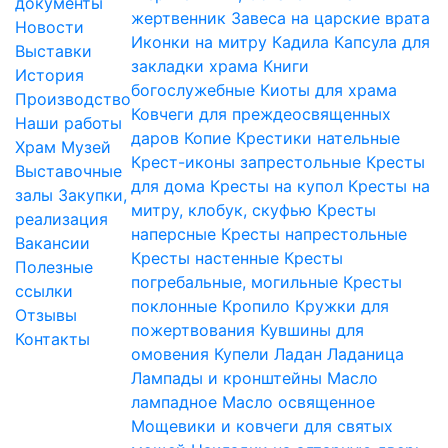
документы
жертвенник
Завеса на царские врата
Новости
Иконки на митру
Кадила
Капсула для
Выставки
закладки храма
Книги
История
богослужебные
Киоты для храма
Производство
Ковчеги для преждеосвященных
Наши работы
даров
Копие
Крестики нательные
Храм
Музей
Крест-иконы запрестольные
Кресты
Выставочные
для дома
Кресты на купол
Кресты на
залы
Закупки,
митру, клобук, скуфью
Кресты
реализация
наперсные
Кресты напрестольные
Вакансии
Кресты настенные
Кресты
Полезные
погребальные, могильные
Кресты
ссылки
поклонные
Кропило
Кружки для
Отзывы
пожертвования
Кувшины для
Контакты
омовения
Купели
Ладан
Ладаница
Лампады и кронштейны
Масло
лампадное
Масло освященное
Мощевики и ковчеги для святых