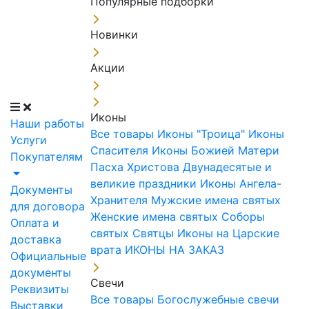
Популярные подборки
Новинки
Акции
Иконы
Наши работы
Все товары
Иконы "Троица"
Иконы
Услуги
Спасителя
Иконы Божией Матери
Покупателям
Пасха Христова
Двунадесятые и
великие праздники
Иконы Ангела-
Документы
Хранителя
Мужские имена святых
для договора
Женские имена святых
Соборы
Оплата и
святых
Святцы
Иконы на Царские
доставка
врата
ИКОНЫ НА ЗАКАЗ
Официальные
документы
Свечи
Реквизиты
Все товары
Богослужебные свечи
Выставки