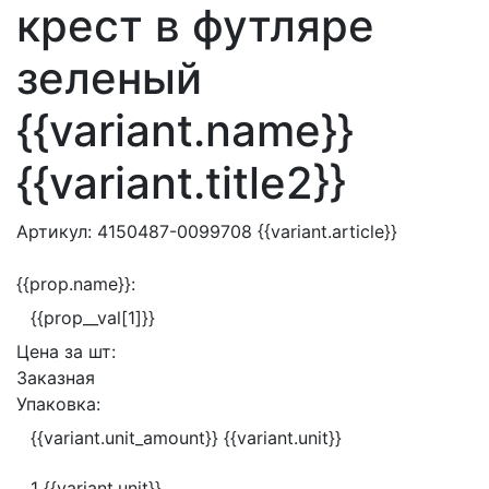
крест в футляре
зеленый
{{variant.name}}
{{variant.title2}}
Артикул:
4150487-0099708
{{variant.article}}
{{prop.name}}:
{{prop__val[1]}}
Цена за
шт:
Заказная
Упаковка:
{{variant.unit_amount}} {{variant.unit}}
1 {{variant.unit}}