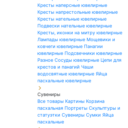
Кресты наперсные ювелирные
Кресты напрестольные ювелирные
Кресты нательные ювелирные
Подвески нательные ювелирные
Кресты, иконки на митру ювелирные
Лампады ювелирные
Мощевики и
ковчеги ювелирные
Панагии
ювелирные
Подсвечники ювелирные
Разное
Сосуды ювелирные
Цепи для
крестов и панагий
Чаши
водосвятные ювелирные
Яйца
пасхальные ювелирные
Сувениры
Все товары
Картины
Корзина
пасхальная
Портреты
Скульптуры и
статуэтки
Сувениры
Сумки
Яйца
пасхальные