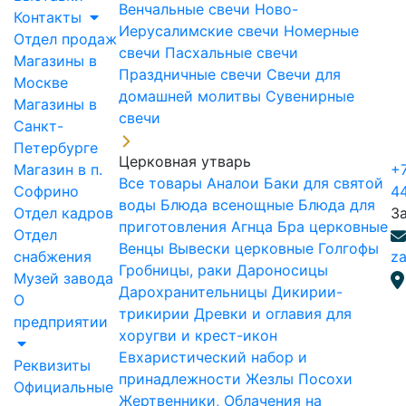
Венчальные свечи
Ново-
Контакты
Иерусалимские свечи
Номерные
Отдел продаж
свечи
Пасхальные свечи
Магазины в
Праздничные свечи
Свечи для
Москве
домашней молитвы
Сувенирные
Магазины в
свечи
Санкт-
Петербурге
Церковная утварь
Магазин в п.
+7
Все товары
Аналои
Баки для святой
Софрино
4
воды
Блюда всенощные
Блюда для
Отдел кадров
З
приготовления Агнца
Бра церковные
Отдел
Венцы
Вывески церковные
Голгофы
снабжения
za
Гробницы, раки
Дароносицы
Музей завода
Дарохранительницы
Дикирии-
О
трикирии
Древки и оглавия для
предприятии
хоругви и крест-икон
Евхаристический набор и
Реквизиты
принадлежности
Жезлы Посохи
Официальные
Жертвенники, Облачения на