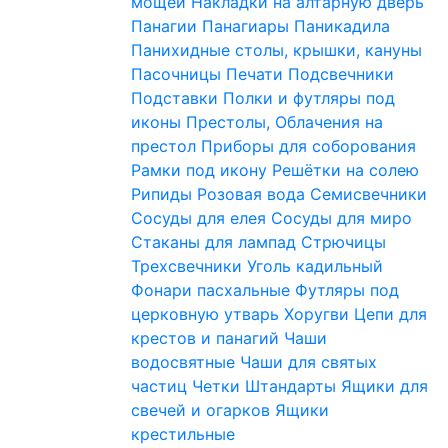
мощей
Накладки на алтарную дверь
Панагии
Панагиары
Паникадила
Панихидные столы, крышки, кануны
Пасочницы
Печати
Подсвечники
Подставки
Полки и футляры под
иконы
Престолы, Облачения на
престол
Приборы для соборования
Рамки под икону
Решётки на солею
Рипиды
Розовая вода
Семисвечники
Сосуды для елея
Сосуды для миро
Стаканы для лампад
Стрючицы
Трехсвечники
Уголь кадильный
Фонари пасхальные
Футляры под
церковную утварь
Хоругви
Цепи для
крестов и панагий
Чаши
водосвятные
Чаши для святых
частиц
Четки
Штандарты
Ящики для
свечей и огарков
Ящики
крестильные