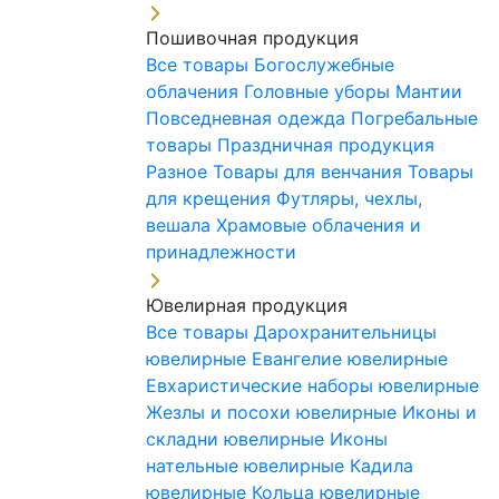
Пошивочная продукция
Все товары
Богослужебные
облачения
Головные уборы
Мантии
Повседневная одежда
Погребальные
товары
Праздничная продукция
Разное
Товары для венчания
Товары
для крещения
Футляры, чехлы,
вешала
Храмовые облачения и
принадлежности
Ювелирная продукция
Все товары
Дарохранительницы
ювелирные
Евангелие ювелирные
Евхаристические наборы ювелирные
Жезлы и посохи ювелирные
Иконы и
складни ювелирные
Иконы
нательные ювелирные
Кадила
ювелирные
Кольца ювелирные