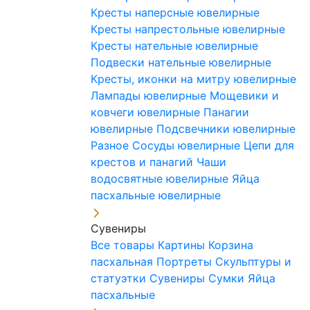
Кресты наперсные ювелирные
Кресты напрестольные ювелирные
Кресты нательные ювелирные
Подвески нательные ювелирные
Кресты, иконки на митру ювелирные
Лампады ювелирные
Мощевики и
ковчеги ювелирные
Панагии
ювелирные
Подсвечники ювелирные
Разное
Сосуды ювелирные
Цепи для
крестов и панагий
Чаши
водосвятные ювелирные
Яйца
пасхальные ювелирные
Сувениры
Все товары
Картины
Корзина
пасхальная
Портреты
Скульптуры и
статуэтки
Сувениры
Сумки
Яйца
пасхальные