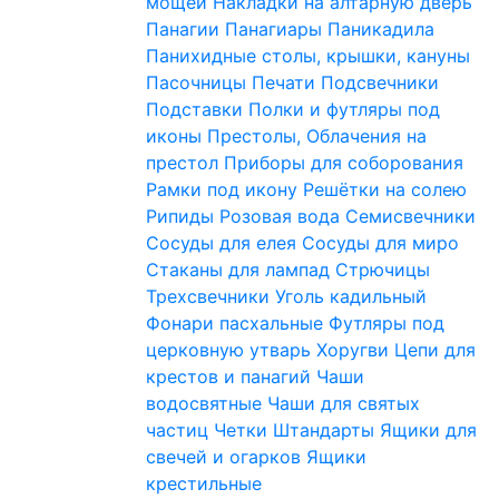
мощей
Накладки на алтарную дверь
Панагии
Панагиары
Паникадила
Панихидные столы, крышки, кануны
Пасочницы
Печати
Подсвечники
Подставки
Полки и футляры под
иконы
Престолы, Облачения на
престол
Приборы для соборования
Рамки под икону
Решётки на солею
Рипиды
Розовая вода
Семисвечники
Сосуды для елея
Сосуды для миро
Стаканы для лампад
Стрючицы
Трехсвечники
Уголь кадильный
Фонари пасхальные
Футляры под
церковную утварь
Хоругви
Цепи для
крестов и панагий
Чаши
водосвятные
Чаши для святых
частиц
Четки
Штандарты
Ящики для
свечей и огарков
Ящики
крестильные