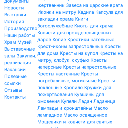
документы
жертвенник
Завеса на царские врата
Новости
Иконки на митру
Кадила
Капсула для
Выставки
закладки храма
Книги
История
богослужебные
Киоты для храма
Производство
Ковчеги для преждеосвященных
Наши работы
даров
Копие
Крестики нательные
Храм
Музей
Крест-иконы запрестольные
Кресты
Выставочные
для дома
Кресты на купол
Кресты на
залы
Закупки,
митру, клобук, скуфью
Кресты
реализация
наперсные
Кресты напрестольные
Вакансии
Кресты настенные
Кресты
Полезные
погребальные, могильные
Кресты
ссылки
поклонные
Кропило
Кружки для
Отзывы
пожертвования
Кувшины для
Контакты
омовения
Купели
Ладан
Ладаница
Лампады и кронштейны
Масло
лампадное
Масло освященное
Мощевики и ковчеги для святых