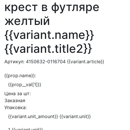
крест в футляре
желтый
{{variant.name}}
{{variant.title2}}
Артикул:
4150632-0116704
{{variant.article}}
{{prop.name}}:
{{prop__val[1]}}
Цена за
шт:
Заказная
Упаковка:
{{variant.unit_amount}} {{variant.unit}}
1 {{variant.unit}}