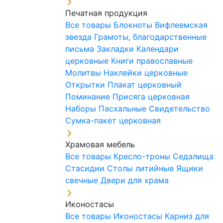
Печатная продукция
Все товары
Блокноты
Вифлеемская
звезда
Грамоты, благодарственные
письма
Закладки
Календари
церковные
Книги православные
Молитвы
Наклейки церковные
Открытки
Плакат церковный
Поминание
Присяга церковная
Наборы Пасхальные
Свидетельство
Сумка-пакет церковная
Храмовая мебель
Все товары
Кресло-троны
Седалища
Стасидии
Столы литийные
Ящики
свечные
Двери для храма
Иконостасы
Все товары
Иконостасы
Карниз для