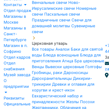
Венчальные свечи
Ново-
Контакты
Иерусалимские свечи
Номерные
Отдел продаж
свечи
Пасхальные свечи
Магазины в
Праздничные свечи
Свечи для
Москве
домашней молитвы
Сувенирные
Магазины в
свечи
Санкт-
Петербурге
Церковная утварь
Магазин в п.
+7
Все товары
Аналои
Баки для святой
Софрино
4
воды
Блюда всенощные
Блюда для
Отдел кадров
З
приготовления Агнца
Бра церковные
Отдел
Венцы
Вывески церковные
Голгофы
снабжения
za
Гробницы, раки
Дароносицы
Музей завода
Дарохранительницы
Дикирии-
О
трикирии
Древки и оглавия для
предприятии
хоругви и крест-икон
Евхаристический набор и
Реквизиты
принадлежности
Жезлы Посохи
Официальные
Жертвенники, Облачения на