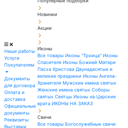
Популярные подборки
Новинки
Акции
Иконы
Наши работы
Все товары
Иконы "Троица"
Иконы
Услуги
Спасителя
Иконы Божией Матери
Покупателям
Пасха Христова
Двунадесятые и
великие праздники
Иконы Ангела-
Документы
Хранителя
Мужские имена святых
для договора
Женские имена святых
Соборы
Оплата и
святых
Святцы
Иконы на Царские
доставка
врата
ИКОНЫ НА ЗАКАЗ
Официальные
документы
Свечи
Реквизиты
Все товары
Богослужебные свечи
Выставки