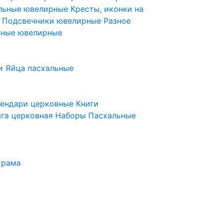
ельные ювелирные
Кресты, иконки на
е
Подсвечники ювелирные
Разное
ьные ювелирные
и
Яйца пасхальные
лендари церковные
Книги
га церковная
Наборы Пасхальные
храма