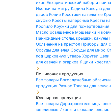
икон
Евхаристический набор и при
Иконки на митру
Кадила
Капсула для
даров
Копие
Крестики нательные
Кре
скуфью
Кресты наперсные
Кресты н
Кропило
Кружки для пожертвования
Масло освященное
Мощевики и ковч
Панихидные столы, крышки, кануны
Облачения на престол
Приборы для 
Сосуды для елея
Сосуды для миро
С
под церковную утварь
Хоругви
Цепи 
для свечей и огарков
Ящики крестил
Пошивочная продукция
Все товары
Богослужебные облачен
продукция
Разное
Товары для венча
Ювелирная продукция
Все товары
Дарохранительницы юве
ювелирные
Иконы и складни ювели