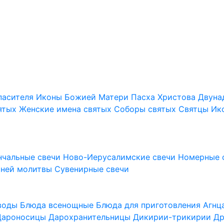
пасителя
Иконы Божией Матери
Пасха Христова
Двуна
ятых
Женские имена святых
Соборы святых
Святцы
Ик
нчальные свечи
Ново-Иерусалимские свечи
Номерные 
шней молитвы
Сувенирные свечи
 воды
Блюда всенощные
Блюда для приготовления Агн
Дароносицы
Дарохранительницы
Дикирии-трикирии
Др