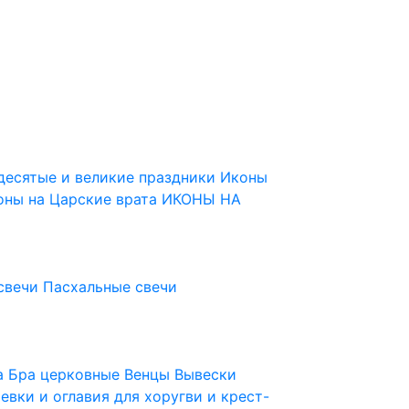
десятые и великие праздники
Иконы
оны на Царские врата
ИКОНЫ НА
свечи
Пасхальные свечи
ца
Бра церковные
Венцы
Вывески
евки и оглавия для хоругви и крест-