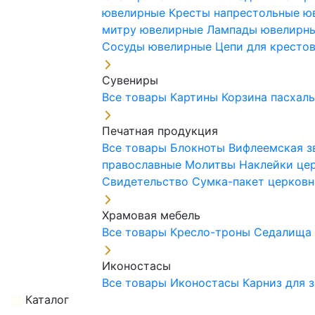
ювелирные
Кресты напрестольные 
митру ювелирные
Лампады ювелирн
Сосуды ювелирные
Цепи для кресто
Сувениры
Все товары
Картины
Корзина пасхал
Печатная продукция
Все товары
Блокноты
Вифлеемская з
православные
Молитвы
Наклейки це
Свидетельство
Сумка-пакет церковн
Храмовая мебель
Все товары
Кресло-троны
Седалищ
Иконостасы
Все товары
Иконостасы
Карниз для 
Каталог