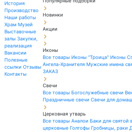
Популярные подборки
История
Производство
Новинки
Наши работы
Храм
Музей
Акции
Выставочные
залы
Закупки,
реализация
Иконы
Вакансии
Все товары
Иконы "Троица"
Иконы С
Полезные
Ангела-Хранителя
Мужские имена св
ссылки
Отзывы
ЗАКАЗ
Контакты
Свечи
Все товары
Богослужебные свечи
Ве
Праздничные свечи
Свечи для дома
Церковная утварь
Все товары
Аналои
Баки для святой
церковные
Голгофы
Гробницы, раки