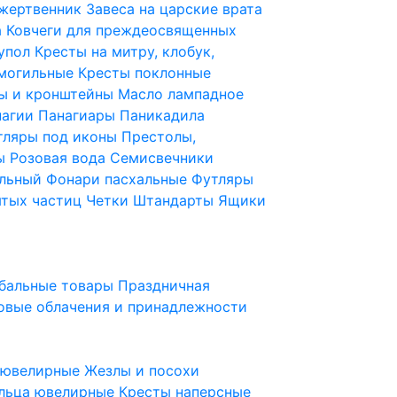
 жертвенник
Завеса на царские врата
а
Ковчеги для преждеосвященных
купол
Кресты на митру, клобук,
 могильные
Кресты поклонные
ы и кронштейны
Масло лампадное
нагии
Панагиары
Паникадила
тляры под иконы
Престолы,
ды
Розовая вода
Семисвечники
ильный
Фонари пасхальные
Футляры
ятых частиц
Четки
Штандарты
Ящики
бальные товары
Праздничная
овые облачения и принадлежности
ы ювелирные
Жезлы и посохи
льца ювелирные
Кресты наперсные