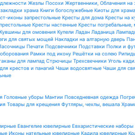
надлежности
Жезлы Посохи
Жертвенники, Облачения на
 закладки храма
Книги богослужебные
Киоты для храм
ст-иконы запрестольные
Кресты для дома
Кресты на 
апрестольные
Кресты настенные
Кресты погребальные,
Кувшины для омовения
Купели
Ладан
Ладаница
Лампад
еги для святых мощей
Накладки на алтарную дверь
Па
Пасочницы
Печати
Подсвечники
Подставки
Полки и фу
соборования
Рамки под икону
Решётки на солею
Рипи
таканы для лампад
Стрючицы
Трехсвечники
Уголь кад
для крестов и панагий
Чаши водосвятные
Чаши для св
ьные
ия
Головные уборы
Мантии
Повседневная одежда
Погре
ния
Товары для крещения
Футляры, чехлы, вешала
Храм
лирные
Евангелие ювелирные
Евхаристические набор
рные
Иконы нательные ювелирные
Кадила ювелирные
Ко