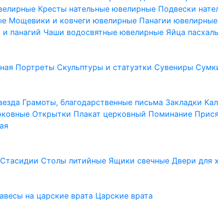
ювелирные
Кресты нательные ювелирные
Подвески нат
ые
Мощевики и ковчеги ювелирные
Панагии ювелирны
в и панагий
Чаши водосвятные ювелирные
Яйца пасхал
ьная
Портреты
Скульптуры и статуэтки
Сувениры
Сумк
везда
Грамоты, благодарственные письма
Закладки
Ка
рковные
Открытки
Плакат церковный
Поминание
Прися
ая
а
Стасидии
Столы литийные
Ящики свечные
Двери для 
завесы на царские врата
Царские врата