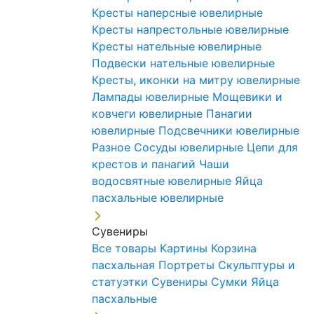
Кресты наперсные ювелирные
Кресты напрестольные ювелирные
Кресты нательные ювелирные
Подвески нательные ювелирные
Кресты, иконки на митру ювелирные
Лампады ювелирные
Мощевики и
ковчеги ювелирные
Панагии
ювелирные
Подсвечники ювелирные
Разное
Сосуды ювелирные
Цепи для
крестов и панагий
Чаши
водосвятные ювелирные
Яйца
пасхальные ювелирные
Сувениры
Все товары
Картины
Корзина
пасхальная
Портреты
Скульптуры и
статуэтки
Сувениры
Сумки
Яйца
пасхальные