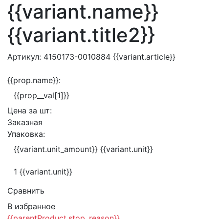
{{variant.name}}
{{variant.title2}}
Артикул:
4150173-0010884
{{variant.article}}
{{prop.name}}:
{{prop__val[1]}}
Цена за
шт:
Заказная
Упаковка:
{{variant.unit_amount}} {{variant.unit}}
1 {{variant.unit}}
Сравнить
В избранное
{{parentProduct.stop_reason}}