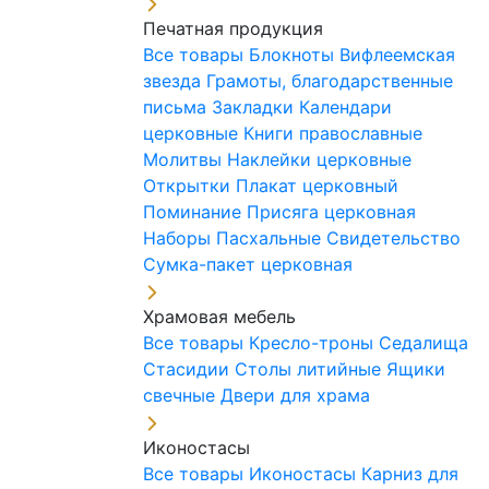
Печатная продукция
Все товары
Блокноты
Вифлеемская
звезда
Грамоты, благодарственные
письма
Закладки
Календари
церковные
Книги православные
Молитвы
Наклейки церковные
Открытки
Плакат церковный
Поминание
Присяга церковная
Наборы Пасхальные
Свидетельство
Сумка-пакет церковная
Храмовая мебель
Все товары
Кресло-троны
Седалища
Стасидии
Столы литийные
Ящики
свечные
Двери для храма
Иконостасы
Все товары
Иконостасы
Карниз для