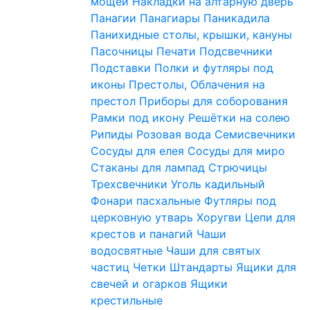
мощей
Накладки на алтарную дверь
Панагии
Панагиары
Паникадила
Панихидные столы, крышки, кануны
Пасочницы
Печати
Подсвечники
Подставки
Полки и футляры под
иконы
Престолы, Облачения на
престол
Приборы для соборования
Рамки под икону
Решётки на солею
Рипиды
Розовая вода
Семисвечники
Сосуды для елея
Сосуды для миро
Стаканы для лампад
Стрючицы
Трехсвечники
Уголь кадильный
Фонари пасхальные
Футляры под
церковную утварь
Хоругви
Цепи для
крестов и панагий
Чаши
водосвятные
Чаши для святых
частиц
Четки
Штандарты
Ящики для
свечей и огарков
Ящики
крестильные