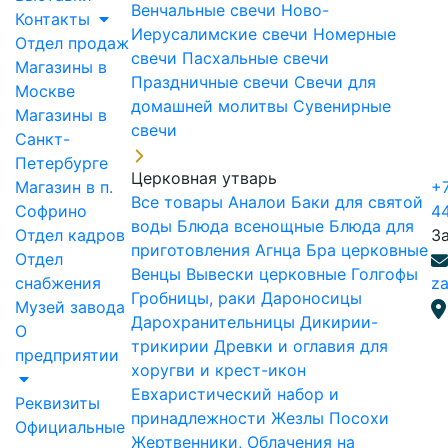
Венчальные свечи
Ново-
Контакты
Иерусалимские свечи
Номерные
Отдел продаж
свечи
Пасхальные свечи
Магазины в
Праздничные свечи
Свечи для
Москве
домашней молитвы
Сувенирные
Магазины в
свечи
Санкт-
Петербурге
Церковная утварь
Магазин в п.
+7
Все товары
Аналои
Баки для святой
Софрино
4
воды
Блюда всенощные
Блюда для
Отдел кадров
З
приготовления Агнца
Бра церковные
Отдел
Венцы
Вывески церковные
Голгофы
снабжения
za
Гробницы, раки
Дароносицы
Музей завода
Дарохранительницы
Дикирии-
О
трикирии
Древки и оглавия для
предприятии
хоругви и крест-икон
Евхаристический набор и
Реквизиты
принадлежности
Жезлы Посохи
Официальные
Жертвенники, Облачения на