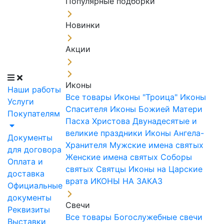
Популярные подборки
Новинки
Акции
Иконы
Наши работы
Все товары
Иконы "Троица"
Иконы
Услуги
Спасителя
Иконы Божией Матери
Покупателям
Пасха Христова
Двунадесятые и
великие праздники
Иконы Ангела-
Документы
Хранителя
Мужские имена святых
для договора
Женские имена святых
Соборы
Оплата и
святых
Святцы
Иконы на Царские
доставка
врата
ИКОНЫ НА ЗАКАЗ
Официальные
документы
Свечи
Реквизиты
Все товары
Богослужебные свечи
Выставки