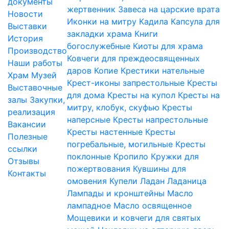
документы
жертвенник
Завеса на царские врата
Новости
Иконки на митру
Кадила
Капсула для
Выставки
закладки храма
Книги
История
богослужебные
Киоты для храма
Производство
Ковчеги для преждеосвященных
Наши работы
даров
Копие
Крестики нательные
Храм
Музей
Крест-иконы запрестольные
Кресты
Выставочные
для дома
Кресты на купол
Кресты на
залы
Закупки,
митру, клобук, скуфью
Кресты
реализация
наперсные
Кресты напрестольные
Вакансии
Кресты настенные
Кресты
Полезные
погребальные, могильные
Кресты
ссылки
поклонные
Кропило
Кружки для
Отзывы
пожертвования
Кувшины для
Контакты
омовения
Купели
Ладан
Ладаница
Лампады и кронштейны
Масло
лампадное
Масло освященное
Мощевики и ковчеги для святых