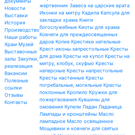
документы
жертвенник
Завеса на царские врата
Новости
Иконки на митру
Кадила
Капсула для
Выставки
закладки храма
Книги
История
богослужебные
Киоты для храма
Производство
Ковчеги для преждеосвященных
Наши работы
даров
Копие
Крестики нательные
Храм
Музей
Крест-иконы запрестольные
Кресты
Выставочные
для дома
Кресты на купол
Кресты на
залы
Закупки,
митру, клобук, скуфью
Кресты
реализация
наперсные
Кресты напрестольные
Вакансии
Кресты настенные
Кресты
Полезные
погребальные, могильные
Кресты
ссылки
поклонные
Кропило
Кружки для
Отзывы
пожертвования
Кувшины для
Контакты
омовения
Купели
Ладан
Ладаница
Лампады и кронштейны
Масло
лампадное
Масло освященное
Мощевики и ковчеги для святых