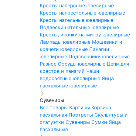
Кресты наперсные ювелирные
Кресты напрестольные ювелирные
Кресты нательные ювелирные
Подвески нательные ювелирные
Кресты, иконки на митру ювелирные
Лампады ювелирные
Мощевики и
ковчеги ювелирные
Панагии
ювелирные
Подсвечники ювелирные
Разное
Сосуды ювелирные
Цепи для
крестов и панагий
Чаши
водосвятные ювелирные
Яйца
пасхальные ювелирные
Сувениры
Все товары
Картины
Корзина
пасхальная
Портреты
Скульптуры и
статуэтки
Сувениры
Сумки
Яйца
пасхальные