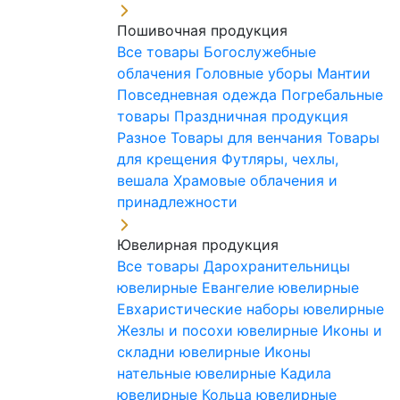
Пошивочная продукция
Все товары
Богослужебные
облачения
Головные уборы
Мантии
Повседневная одежда
Погребальные
товары
Праздничная продукция
Разное
Товары для венчания
Товары
для крещения
Футляры, чехлы,
вешала
Храмовые облачения и
принадлежности
Ювелирная продукция
Все товары
Дарохранительницы
ювелирные
Евангелие ювелирные
Евхаристические наборы ювелирные
Жезлы и посохи ювелирные
Иконы и
складни ювелирные
Иконы
нательные ювелирные
Кадила
ювелирные
Кольца ювелирные