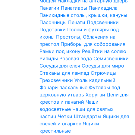
мощей
Накладки на алтарную дверь
Панагии
Панагиары
Паникадила
Панихидные столы, крышки, кануны
Пасочницы
Печати
Подсвечники
Подставки
Полки и футляры под
иконы
Престолы, Облачения на
престол
Приборы для соборования
Рамки под икону
Решётки на солею
Рипиды
Розовая вода
Семисвечники
Сосуды для елея
Сосуды для миро
Стаканы для лампад
Стрючицы
Трехсвечники
Уголь кадильный
Фонари пасхальные
Футляры под
церковную утварь
Хоругви
Цепи для
крестов и панагий
Чаши
водосвятные
Чаши для святых
частиц
Четки
Штандарты
Ящики для
свечей и огарков
Ящики
крестильные