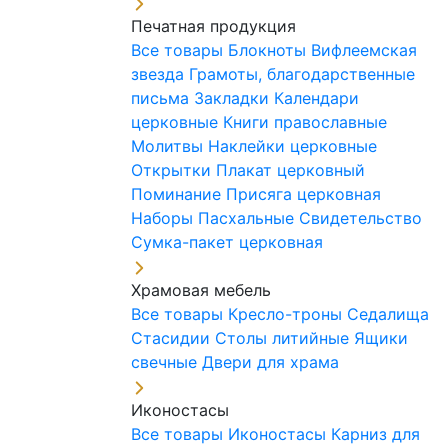
Печатная продукция
Все товары
Блокноты
Вифлеемская
звезда
Грамоты, благодарственные
письма
Закладки
Календари
церковные
Книги православные
Молитвы
Наклейки церковные
Открытки
Плакат церковный
Поминание
Присяга церковная
Наборы Пасхальные
Свидетельство
Сумка-пакет церковная
Храмовая мебель
Все товары
Кресло-троны
Седалища
Стасидии
Столы литийные
Ящики
свечные
Двери для храма
Иконостасы
Все товары
Иконостасы
Карниз для