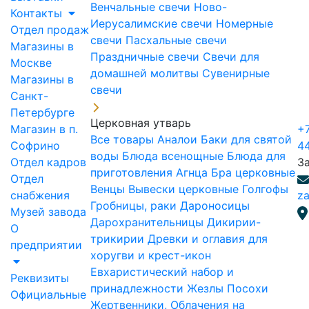
Венчальные свечи
Ново-
Контакты
Иерусалимские свечи
Номерные
Отдел продаж
свечи
Пасхальные свечи
Магазины в
Праздничные свечи
Свечи для
Москве
домашней молитвы
Сувенирные
Магазины в
свечи
Санкт-
Петербурге
Церковная утварь
Магазин в п.
+7
Все товары
Аналои
Баки для святой
Софрино
4
воды
Блюда всенощные
Блюда для
Отдел кадров
З
приготовления Агнца
Бра церковные
Отдел
Венцы
Вывески церковные
Голгофы
снабжения
za
Гробницы, раки
Дароносицы
Музей завода
Дарохранительницы
Дикирии-
О
трикирии
Древки и оглавия для
предприятии
хоругви и крест-икон
Евхаристический набор и
Реквизиты
принадлежности
Жезлы Посохи
Официальные
Жертвенники, Облачения на