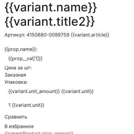
{{variant.name}}
{{variant.title2}}
Артикул:
4150680-0099759
{{variant.article}}
{{prop.name}}:
{{prop__val[1]}}
Цена за
шт:
Заказная
Упаковка:
{{variant.unit_amount}} {{variant.unit}}
1 {{variant.unit}}
Сравнить
В избранное
{{parentProduct.stop_reason}}