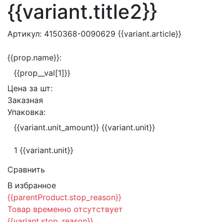
{{variant.title2}}
Артикул:
4150368-0090629
{{variant.article}}
{{prop.name}}:
{{prop__val[1]}}
Цена за
шт:
Заказная
Упаковка:
{{variant.unit_amount}} {{variant.unit}}
1 {{variant.unit}}
Сравнить
В избранное
{{parentProduct.stop_reason}}
Товар временно отсутствует
{{variant.stop_reason}}