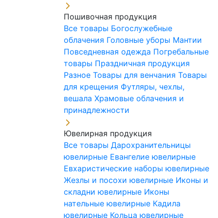
Пошивочная продукция
Все товары
Богослужебные
облачения
Головные уборы
Мантии
Повседневная одежда
Погребальные
товары
Праздничная продукция
Разное
Товары для венчания
Товары
для крещения
Футляры, чехлы,
вешала
Храмовые облачения и
принадлежности
Ювелирная продукция
Все товары
Дарохранительницы
ювелирные
Евангелие ювелирные
Евхаристические наборы ювелирные
Жезлы и посохи ювелирные
Иконы и
складни ювелирные
Иконы
нательные ювелирные
Кадила
ювелирные
Кольца ювелирные