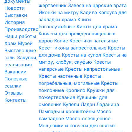
документы
жертвенник
Завеса на царские врата
Новости
Иконки на митру
Кадила
Капсула для
Выставки
закладки храма
Книги
История
богослужебные
Киоты для храма
Производство
Ковчеги для преждеосвященных
Наши работы
даров
Копие
Крестики нательные
Храм
Музей
Крест-иконы запрестольные
Кресты
Выставочные
для дома
Кресты на купол
Кресты на
залы
Закупки,
митру, клобук, скуфью
Кресты
реализация
наперсные
Кресты напрестольные
Вакансии
Кресты настенные
Кресты
Полезные
погребальные, могильные
Кресты
ссылки
поклонные
Кропило
Кружки для
Отзывы
пожертвования
Кувшины для
Контакты
омовения
Купели
Ладан
Ладаница
Лампады и кронштейны
Масло
лампадное
Масло освященное
Мощевики и ковчеги для святых