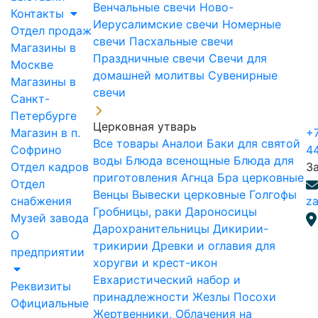
Венчальные свечи
Ново-
Контакты
Иерусалимские свечи
Номерные
Отдел продаж
свечи
Пасхальные свечи
Магазины в
Праздничные свечи
Свечи для
Москве
домашней молитвы
Сувенирные
Магазины в
свечи
Санкт-
Петербурге
Церковная утварь
Магазин в п.
+7
Все товары
Аналои
Баки для святой
Софрино
4
воды
Блюда всенощные
Блюда для
Отдел кадров
З
приготовления Агнца
Бра церковные
Отдел
Венцы
Вывески церковные
Голгофы
снабжения
za
Гробницы, раки
Дароносицы
Музей завода
Дарохранительницы
Дикирии-
О
трикирии
Древки и оглавия для
предприятии
хоругви и крест-икон
Евхаристический набор и
Реквизиты
принадлежности
Жезлы Посохи
Официальные
Жертвенники, Облачения на