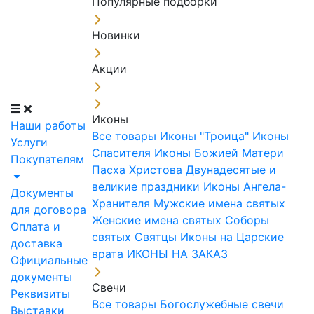
Популярные подборки
Новинки
Акции
Иконы
Наши работы
Все товары
Иконы "Троица"
Иконы
Услуги
Спасителя
Иконы Божией Матери
Покупателям
Пасха Христова
Двунадесятые и
великие праздники
Иконы Ангела-
Документы
Хранителя
Мужские имена святых
для договора
Женские имена святых
Соборы
Оплата и
святых
Святцы
Иконы на Царские
доставка
врата
ИКОНЫ НА ЗАКАЗ
Официальные
документы
Свечи
Реквизиты
Все товары
Богослужебные свечи
Выставки