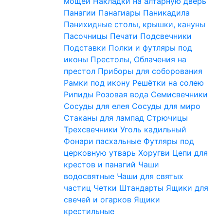
мощей
Накладки на алтарную дверь
Панагии
Панагиары
Паникадила
Панихидные столы, крышки, кануны
Пасочницы
Печати
Подсвечники
Подставки
Полки и футляры под
иконы
Престолы, Облачения на
престол
Приборы для соборования
Рамки под икону
Решётки на солею
Рипиды
Розовая вода
Семисвечники
Сосуды для елея
Сосуды для миро
Стаканы для лампад
Стрючицы
Трехсвечники
Уголь кадильный
Фонари пасхальные
Футляры под
церковную утварь
Хоругви
Цепи для
крестов и панагий
Чаши
водосвятные
Чаши для святых
частиц
Четки
Штандарты
Ящики для
свечей и огарков
Ящики
крестильные