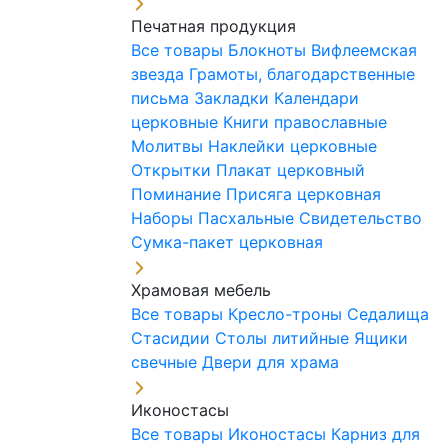
Печатная продукция
Все товары
Блокноты
Вифлеемская
звезда
Грамоты, благодарственные
письма
Закладки
Календари
церковные
Книги православные
Молитвы
Наклейки церковные
Открытки
Плакат церковный
Поминание
Присяга церковная
Наборы Пасхальные
Свидетельство
Сумка-пакет церковная
Храмовая мебель
Все товары
Кресло-троны
Седалища
Стасидии
Столы литийные
Ящики
свечные
Двери для храма
Иконостасы
Все товары
Иконостасы
Карниз для