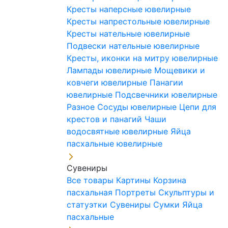
Кресты наперсные ювелирные
Кресты напрестольные ювелирные
Кресты нательные ювелирные
Подвески нательные ювелирные
Кресты, иконки на митру ювелирные
Лампады ювелирные
Мощевики и
ковчеги ювелирные
Панагии
ювелирные
Подсвечники ювелирные
Разное
Сосуды ювелирные
Цепи для
крестов и панагий
Чаши
водосвятные ювелирные
Яйца
пасхальные ювелирные
Сувениры
Все товары
Картины
Корзина
пасхальная
Портреты
Скульптуры и
статуэтки
Сувениры
Сумки
Яйца
пасхальные