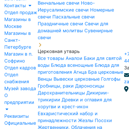
Венчальные свечи
Ново-
Контакты
Иерусалимские свечи
Номерные
Отдел продаж
свечи
Пасхальные свечи
Магазины в
Праздничные свечи
Свечи для
Москве
домашней молитвы
Сувенирные
Магазины в
свечи
Санкт-
Петербурге
Церковная утварь
Магазин в п.
+7
Все товары
Аналои
Баки для святой
Софрино
4
воды
Блюда всенощные
Блюда для
Отдел кадров
З
приготовления Агнца
Бра церковные
Отдел
Венцы
Вывески церковные
Голгофы
снабжения
za
Гробницы, раки
Дароносицы
Музей завода
Дарохранительницы
Дикирии-
О
трикирии
Древки и оглавия для
предприятии
хоругви и крест-икон
Евхаристический набор и
Реквизиты
принадлежности
Жезлы Посохи
Официальные
Жертвенники, Облачения на