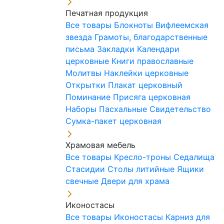
Печатная продукция
Все товары
Блокноты
Вифлеемская
звезда
Грамоты, благодарственные
письма
Закладки
Календари
церковные
Книги православные
Молитвы
Наклейки церковные
Открытки
Плакат церковный
Поминание
Присяга церковная
Наборы Пасхальные
Свидетельство
Сумка-пакет церковная
Храмовая мебель
Все товары
Кресло-троны
Седалища
Стасидии
Столы литийные
Ящики
свечные
Двери для храма
Иконостасы
Все товары
Иконостасы
Карниз для