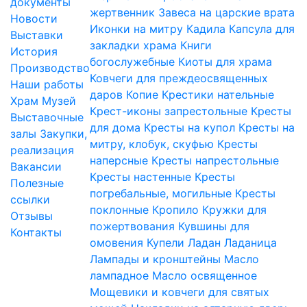
документы
жертвенник
Завеса на царские врата
Новости
Иконки на митру
Кадила
Капсула для
Выставки
закладки храма
Книги
История
богослужебные
Киоты для храма
Производство
Ковчеги для преждеосвященных
Наши работы
даров
Копие
Крестики нательные
Храм
Музей
Крест-иконы запрестольные
Кресты
Выставочные
для дома
Кресты на купол
Кресты на
залы
Закупки,
митру, клобук, скуфью
Кресты
реализация
наперсные
Кресты напрестольные
Вакансии
Кресты настенные
Кресты
Полезные
погребальные, могильные
Кресты
ссылки
поклонные
Кропило
Кружки для
Отзывы
пожертвования
Кувшины для
Контакты
омовения
Купели
Ладан
Ладаница
Лампады и кронштейны
Масло
лампадное
Масло освященное
Мощевики и ковчеги для святых