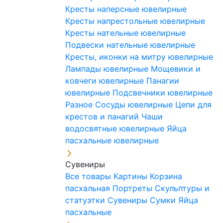
Кресты наперсные ювелирные
Кресты напрестольные ювелирные
Кресты нательные ювелирные
Подвески нательные ювелирные
Кресты, иконки на митру ювелирные
Лампады ювелирные
Мощевики и
ковчеги ювелирные
Панагии
ювелирные
Подсвечники ювелирные
Разное
Сосуды ювелирные
Цепи для
крестов и панагий
Чаши
водосвятные ювелирные
Яйца
пасхальные ювелирные
Сувениры
Все товары
Картины
Корзина
пасхальная
Портреты
Скульптуры и
статуэтки
Сувениры
Сумки
Яйца
пасхальные