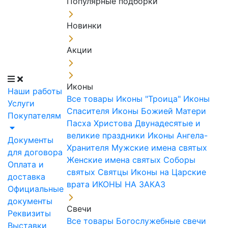
Популярные подборки
Новинки
Акции
Иконы
Наши работы
Все товары
Иконы "Троица"
Иконы
Услуги
Спасителя
Иконы Божией Матери
Покупателям
Пасха Христова
Двунадесятые и
великие праздники
Иконы Ангела-
Документы
Хранителя
Мужские имена святых
для договора
Женские имена святых
Соборы
Оплата и
святых
Святцы
Иконы на Царские
доставка
врата
ИКОНЫ НА ЗАКАЗ
Официальные
документы
Свечи
Реквизиты
Все товары
Богослужебные свечи
Выставки