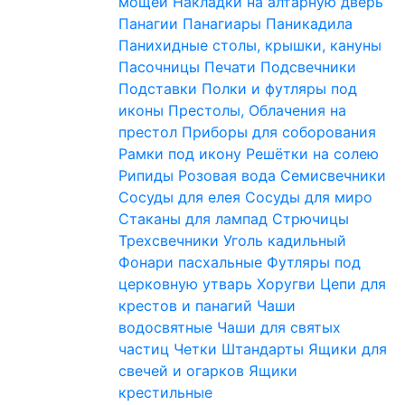
мощей
Накладки на алтарную дверь
Панагии
Панагиары
Паникадила
Панихидные столы, крышки, кануны
Пасочницы
Печати
Подсвечники
Подставки
Полки и футляры под
иконы
Престолы, Облачения на
престол
Приборы для соборования
Рамки под икону
Решётки на солею
Рипиды
Розовая вода
Семисвечники
Сосуды для елея
Сосуды для миро
Стаканы для лампад
Стрючицы
Трехсвечники
Уголь кадильный
Фонари пасхальные
Футляры под
церковную утварь
Хоругви
Цепи для
крестов и панагий
Чаши
водосвятные
Чаши для святых
частиц
Четки
Штандарты
Ящики для
свечей и огарков
Ящики
крестильные