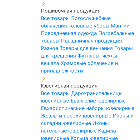
Пошивочная продукция
Все товары
Богослужебные
облачения
Головные уборы
Мантии
Повседневная одежда
Погребальные
товары
Праздничная продукция
Разное
Товары для венчания
Товары
для крещения
Футляры, чехлы,
вешала
Храмовые облачения и
принадлежности
Ювелирная продукция
Все товары
Дарохранительницы
ювелирные
Евангелие ювелирные
Евхаристические наборы ювелирные
Жезлы и посохи ювелирные
Иконы и
складни ювелирные
Иконы
нательные ювелирные
Кадила
ювелирные
Кольца ювелирные