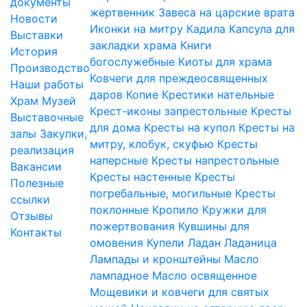
документы
жертвенник
Завеса на царские врата
Новости
Иконки на митру
Кадила
Капсула для
Выставки
закладки храма
Книги
История
богослужебные
Киоты для храма
Производство
Ковчеги для преждеосвященных
Наши работы
даров
Копие
Крестики нательные
Храм
Музей
Крест-иконы запрестольные
Кресты
Выставочные
для дома
Кресты на купол
Кресты на
залы
Закупки,
митру, клобук, скуфью
Кресты
реализация
наперсные
Кресты напрестольные
Вакансии
Кресты настенные
Кресты
Полезные
погребальные, могильные
Кресты
ссылки
поклонные
Кропило
Кружки для
Отзывы
пожертвования
Кувшины для
Контакты
омовения
Купели
Ладан
Ладаница
Лампады и кронштейны
Масло
лампадное
Масло освященное
Мощевики и ковчеги для святых