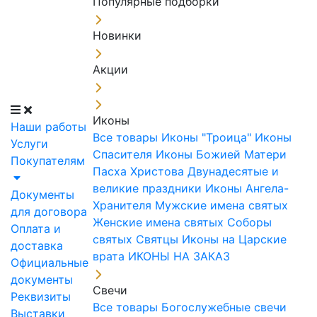
Популярные подборки
Новинки
Акции
Иконы
Наши работы
Все товары
Иконы "Троица"
Иконы
Услуги
Спасителя
Иконы Божией Матери
Покупателям
Пасха Христова
Двунадесятые и
великие праздники
Иконы Ангела-
Документы
Хранителя
Мужские имена святых
для договора
Женские имена святых
Соборы
Оплата и
святых
Святцы
Иконы на Царские
доставка
врата
ИКОНЫ НА ЗАКАЗ
Официальные
документы
Свечи
Реквизиты
Все товары
Богослужебные свечи
Выставки