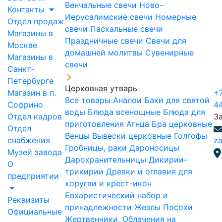
Венчальные свечи
Ново-
Контакты
Иерусалимские свечи
Номерные
Отдел продаж
свечи
Пасхальные свечи
Магазины в
Праздничные свечи
Свечи для
Москве
домашней молитвы
Сувенирные
Магазины в
свечи
Санкт-
Петербурге
Церковная утварь
Магазин в п.
+7
Все товары
Аналои
Баки для святой
Софрино
4
воды
Блюда всенощные
Блюда для
Отдел кадров
З
приготовления Агнца
Бра церковные
Отдел
Венцы
Вывески церковные
Голгофы
снабжения
za
Гробницы, раки
Дароносицы
Музей завода
Дарохранительницы
Дикирии-
О
трикирии
Древки и оглавия для
предприятии
хоругви и крест-икон
Евхаристический набор и
Реквизиты
принадлежности
Жезлы Посохи
Официальные
Жертвенники, Облачения на