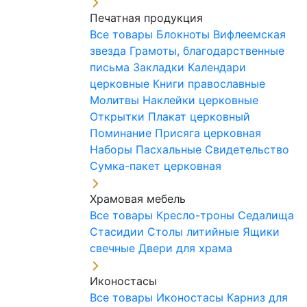
Печатная продукция
Все товары
Блокноты
Вифлеемская
звезда
Грамоты, благодарственные
письма
Закладки
Календари
церковные
Книги православные
Молитвы
Наклейки церковные
Открытки
Плакат церковный
Поминание
Присяга церковная
Наборы Пасхальные
Свидетельство
Сумка-пакет церковная
Храмовая мебель
Все товары
Кресло-троны
Седалища
Стасидии
Столы литийные
Ящики
свечные
Двери для храма
Иконостасы
Все товары
Иконостасы
Карниз для