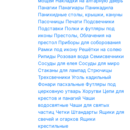
мощей
Накладки на алтарную дверь
Панагии
Панагиары
Паникадила
Панихидные столы, крышки, кануны
Пасочницы
Печати
Подсвечники
Подставки
Полки и футляры под
иконы
Престолы, Облачения на
престол
Приборы для соборования
Рамки под икону
Решётки на солею
Рипиды
Розовая вода
Семисвечники
Сосуды для елея
Сосуды для миро
Стаканы для лампад
Стрючицы
Трехсвечники
Уголь кадильный
Фонари пасхальные
Футляры под
церковную утварь
Хоругви
Цепи для
крестов и панагий
Чаши
водосвятные
Чаши для святых
частиц
Четки
Штандарты
Ящики для
свечей и огарков
Ящики
крестильные