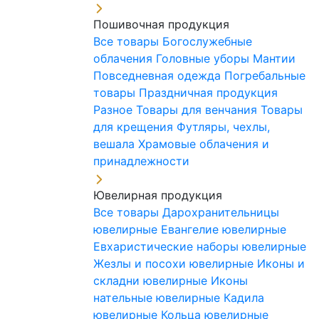
Пошивочная продукция
Все товары
Богослужебные
облачения
Головные уборы
Мантии
Повседневная одежда
Погребальные
товары
Праздничная продукция
Разное
Товары для венчания
Товары
для крещения
Футляры, чехлы,
вешала
Храмовые облачения и
принадлежности
Ювелирная продукция
Все товары
Дарохранительницы
ювелирные
Евангелие ювелирные
Евхаристические наборы ювелирные
Жезлы и посохи ювелирные
Иконы и
складни ювелирные
Иконы
нательные ювелирные
Кадила
ювелирные
Кольца ювелирные