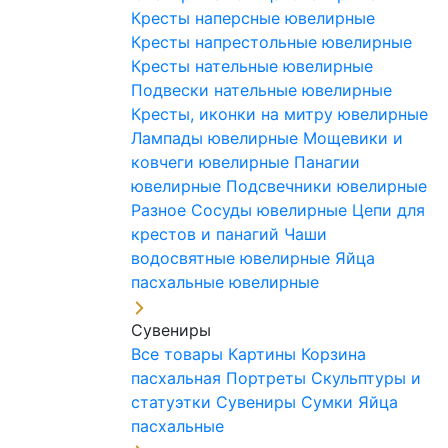
Кресты наперсные ювелирные
Кресты напрестольные ювелирные
Кресты нательные ювелирные
Подвески нательные ювелирные
Кресты, иконки на митру ювелирные
Лампады ювелирные
Мощевики и
ковчеги ювелирные
Панагии
ювелирные
Подсвечники ювелирные
Разное
Сосуды ювелирные
Цепи для
крестов и панагий
Чаши
водосвятные ювелирные
Яйца
пасхальные ювелирные
Сувениры
Все товары
Картины
Корзина
пасхальная
Портреты
Скульптуры и
статуэтки
Сувениры
Сумки
Яйца
пасхальные