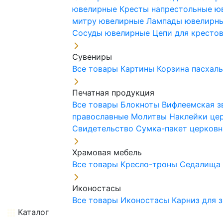
ювелирные
Кресты напрестольные 
митру ювелирные
Лампады ювелирн
Сосуды ювелирные
Цепи для кресто
Сувениры
Все товары
Картины
Корзина пасхал
Печатная продукция
Все товары
Блокноты
Вифлеемская з
православные
Молитвы
Наклейки це
Свидетельство
Сумка-пакет церковн
Храмовая мебель
Все товары
Кресло-троны
Седалищ
Иконостасы
Все товары
Иконостасы
Карниз для 
Каталог