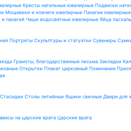
ювелирные
Кресты нательные ювелирные
Подвески нат
ые
Мощевики и ковчеги ювелирные
Панагии ювелирны
в и панагий
Чаши водосвятные ювелирные
Яйца пасхал
ьная
Портреты
Скульптуры и статуэтки
Сувениры
Сумк
везда
Грамоты, благодарственные письма
Закладки
Ка
рковные
Открытки
Плакат церковный
Поминание
Прися
ая
а
Стасидии
Столы литийные
Ящики свечные
Двери для 
завесы на царские врата
Царские врата