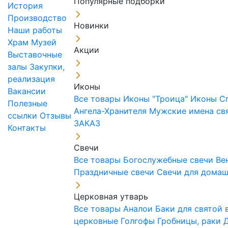
Популярные подборки
История
Производство
Новинки
Наши работы
Храм
Музей
Акции
Выставочные
залы
Закупки,
реализация
Иконы
Вакансии
Все товары
Иконы "Троица"
Иконы С
Полезные
Ангела-Хранителя
Мужские имена св
ссылки
Отзывы
ЗАКАЗ
Контакты
Свечи
Все товары
Богослужебные свечи
Ве
Праздничные свечи
Свечи для дома
Церковная утварь
Все товары
Аналои
Баки для святой
церковные
Голгофы
Гробницы, раки