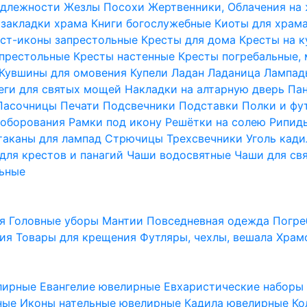
надлежности
Жезлы Посохи
Жертвенники, Облачения на
 закладки храма
Книги богослужебные
Киоты для храм
ст-иконы запрестольные
Кресты для дома
Кресты на 
апрестольные
Кресты настенные
Кресты погребальные,
Кувшины для омовения
Купели
Ладан
Ладаница
Лампад
еги для святых мощей
Накладки на алтарную дверь
Па
Пасочницы
Печати
Подсвечники
Подставки
Полки и фу
соборования
Рамки под икону
Решётки на солею
Рипи
таканы для лампад
Стрючицы
Трехсвечники
Уголь кад
для крестов и панагий
Чаши водосвятные
Чаши для св
ьные
ия
Головные уборы
Мантии
Повседневная одежда
Погре
ния
Товары для крещения
Футляры, чехлы, вешала
Храм
лирные
Евангелие ювелирные
Евхаристические набор
рные
Иконы нательные ювелирные
Кадила ювелирные
Ко