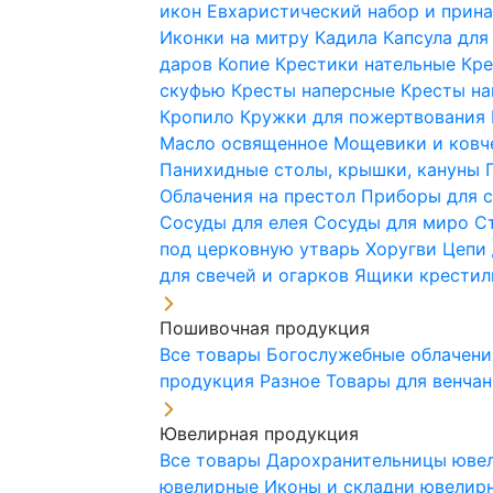
икон
Евхаристический набор и при
Иконки на митру
Кадила
Капсула для
даров
Копие
Крестики нательные
Кре
скуфью
Кресты наперсные
Кресты н
Кропило
Кружки для пожертвования
Масло освященное
Мощевики и ковч
Панихидные столы, крышки, кануны
Облачения на престол
Приборы для 
Сосуды для елея
Сосуды для миро
С
под церковную утварь
Хоругви
Цепи 
для свечей и огарков
Ящики крестил
Пошивочная продукция
Все товары
Богослужебные облачен
продукция
Разное
Товары для венча
Ювелирная продукция
Все товары
Дарохранительницы юве
ювелирные
Иконы и складни ювели