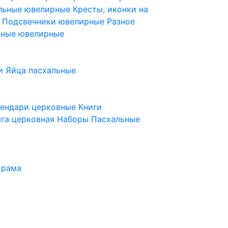
ельные ювелирные
Кресты, иконки на
е
Подсвечники ювелирные
Разное
ьные ювелирные
и
Яйца пасхальные
лендари церковные
Книги
га церковная
Наборы Пасхальные
храма