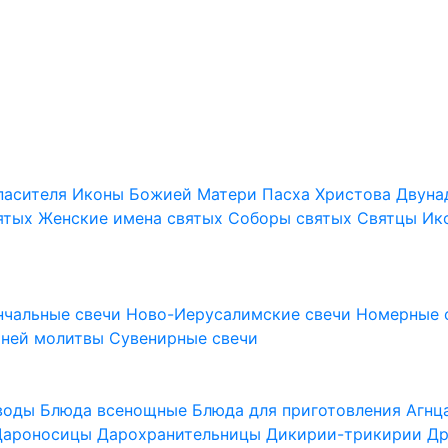
пасителя
Иконы Божией Матери
Пасха Христова
Двуна
ятых
Женские имена святых
Соборы святых
Святцы
Ик
нчальные свечи
Ново-Иерусалимские свечи
Номерные 
шней молитвы
Сувенирные свечи
 воды
Блюда всенощные
Блюда для приготовления Агн
Дароносицы
Дарохранительницы
Дикирии-трикирии
Др