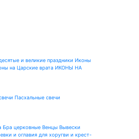
десятые и великие праздники
Иконы
оны на Царские врата
ИКОНЫ НА
свечи
Пасхальные свечи
ца
Бра церковные
Венцы
Вывески
евки и оглавия для хоругви и крест-