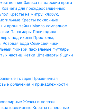
 жертвенник
Завеса на царские врата
а
Ковчеги для преждеосвященных
купол
Кресты на митру, клобук,
 могильные
Кресты поклонные
ы и кронштейны
Масло лампадное
нагии
Панагиары
Паникадила
тляры под иконы
Престолы,
ды
Розовая вода
Семисвечники
ильный
Фонари пасхальные
Футляры
ятых частиц
Четки
Штандарты
Ящики
бальные товары
Праздничная
овые облачения и принадлежности
ы ювелирные
Жезлы и посохи
льца ювелирные
Кресты наперсные