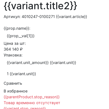
{{variant.title2}}
Артикул:
4010247-0100271
{{variant.article}}
{{prop.name}}:
{{prop__val[1]}}
Цена за
шт:
364 140 ₽
Упаковка:
{{variant.unit_amount}} {{variant.unit}}
1 {{variant.unit}}
Сравнить
В избранное
{{parentProduct.stop_reason}}
Товар временно отсутствует
{{variant.stop_reason}}