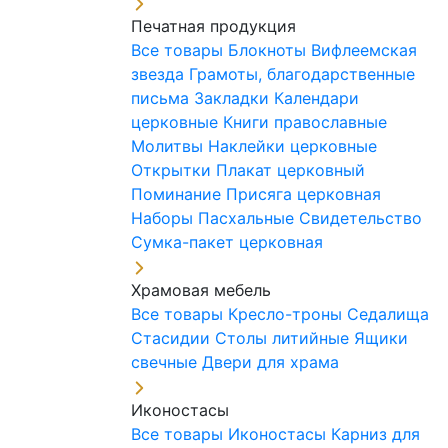
Печатная продукция
Все товары
Блокноты
Вифлеемская
звезда
Грамоты, благодарственные
письма
Закладки
Календари
церковные
Книги православные
Молитвы
Наклейки церковные
Открытки
Плакат церковный
Поминание
Присяга церковная
Наборы Пасхальные
Свидетельство
Сумка-пакет церковная
Храмовая мебель
Все товары
Кресло-троны
Седалища
Стасидии
Столы литийные
Ящики
свечные
Двери для храма
Иконостасы
Все товары
Иконостасы
Карниз для