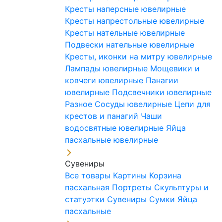
Кресты наперсные ювелирные
Кресты напрестольные ювелирные
Кресты нательные ювелирные
Подвески нательные ювелирные
Кресты, иконки на митру ювелирные
Лампады ювелирные
Мощевики и
ковчеги ювелирные
Панагии
ювелирные
Подсвечники ювелирные
Разное
Сосуды ювелирные
Цепи для
крестов и панагий
Чаши
водосвятные ювелирные
Яйца
пасхальные ювелирные
Сувениры
Все товары
Картины
Корзина
пасхальная
Портреты
Скульптуры и
статуэтки
Сувениры
Сумки
Яйца
пасхальные