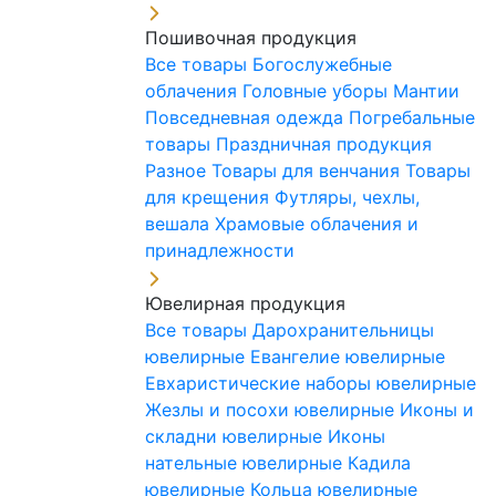
Пошивочная продукция
Все товары
Богослужебные
облачения
Головные уборы
Мантии
Повседневная одежда
Погребальные
товары
Праздничная продукция
Разное
Товары для венчания
Товары
для крещения
Футляры, чехлы,
вешала
Храмовые облачения и
принадлежности
Ювелирная продукция
Все товары
Дарохранительницы
ювелирные
Евангелие ювелирные
Евхаристические наборы ювелирные
Жезлы и посохи ювелирные
Иконы и
складни ювелирные
Иконы
нательные ювелирные
Кадила
ювелирные
Кольца ювелирные