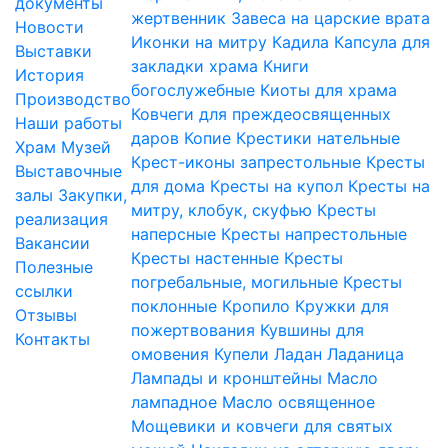
документы
жертвенник
Завеса на царские врата
Новости
Иконки на митру
Кадила
Капсула для
Выставки
закладки храма
Книги
История
богослужебные
Киоты для храма
Производство
Ковчеги для преждеосвященных
Наши работы
даров
Копие
Крестики нательные
Храм
Музей
Крест-иконы запрестольные
Кресты
Выставочные
для дома
Кресты на купол
Кресты на
залы
Закупки,
митру, клобук, скуфью
Кресты
реализация
наперсные
Кресты напрестольные
Вакансии
Кресты настенные
Кресты
Полезные
погребальные, могильные
Кресты
ссылки
поклонные
Кропило
Кружки для
Отзывы
пожертвования
Кувшины для
Контакты
омовения
Купели
Ладан
Ладаница
Лампады и кронштейны
Масло
лампадное
Масло освященное
Мощевики и ковчеги для святых