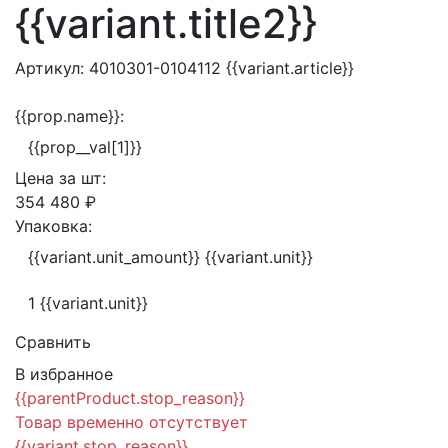
{{variant.title2}}
Артикул:
4010301-0104112
{{variant.article}}
{{prop.name}}:
{{prop__val[1]}}
Цена за
шт:
354 480 ₽
Упаковка:
{{variant.unit_amount}} {{variant.unit}}
1 {{variant.unit}}
Сравнить
В избранное
{{parentProduct.stop_reason}}
Товар временно отсутствует
{{variant.stop_reason}}