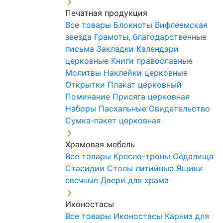
Печатная продукция
Все товары
Блокноты
Вифлеемская
звезда
Грамоты, благодарственные
письма
Закладки
Календари
церковные
Книги православные
Молитвы
Наклейки церковные
Открытки
Плакат церковный
Поминание
Присяга церковная
Наборы Пасхальные
Свидетельство
Сумка-пакет церковная
Храмовая мебель
Все товары
Кресло-троны
Седалища
Стасидии
Столы литийные
Ящики
свечные
Двери для храма
Иконостасы
Все товары
Иконостасы
Карниз для