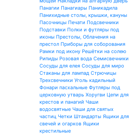
мощей
Накладки на алтарную дверь
Панагии
Панагиары
Паникадила
Панихидные столы, крышки, кануны
Пасочницы
Печати
Подсвечники
Подставки
Полки и футляры под
иконы
Престолы, Облачения на
престол
Приборы для соборования
Рамки под икону
Решётки на солею
Рипиды
Розовая вода
Семисвечники
Сосуды для елея
Сосуды для миро
Стаканы для лампад
Стрючицы
Трехсвечники
Уголь кадильный
Фонари пасхальные
Футляры под
церковную утварь
Хоругви
Цепи для
крестов и панагий
Чаши
водосвятные
Чаши для святых
частиц
Четки
Штандарты
Ящики для
свечей и огарков
Ящики
крестильные