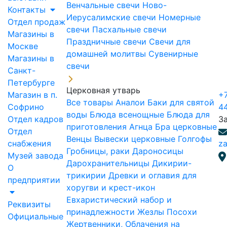
Венчальные свечи
Ново-
Контакты
Иерусалимские свечи
Номерные
Отдел продаж
свечи
Пасхальные свечи
Магазины в
Праздничные свечи
Свечи для
Москве
домашней молитвы
Сувенирные
Магазины в
свечи
Санкт-
Петербурге
Церковная утварь
Магазин в п.
+7
Все товары
Аналои
Баки для святой
Софрино
4
воды
Блюда всенощные
Блюда для
Отдел кадров
З
приготовления Агнца
Бра церковные
Отдел
Венцы
Вывески церковные
Голгофы
снабжения
za
Гробницы, раки
Дароносицы
Музей завода
Дарохранительницы
Дикирии-
О
трикирии
Древки и оглавия для
предприятии
хоругви и крест-икон
Евхаристический набор и
Реквизиты
принадлежности
Жезлы Посохи
Официальные
Жертвенники, Облачения на