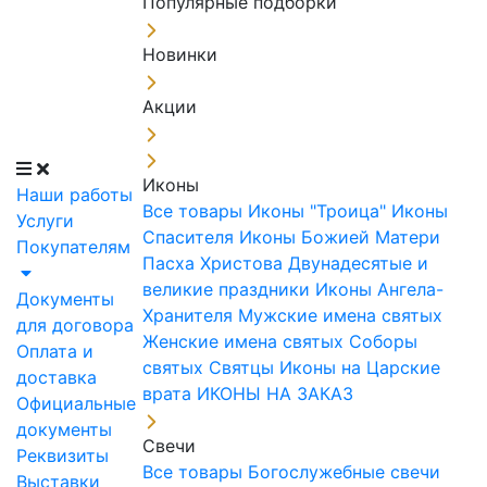
Популярные подборки
Новинки
Акции
Иконы
Наши работы
Все товары
Иконы "Троица"
Иконы
Услуги
Спасителя
Иконы Божией Матери
Покупателям
Пасха Христова
Двунадесятые и
великие праздники
Иконы Ангела-
Документы
Хранителя
Мужские имена святых
для договора
Женские имена святых
Соборы
Оплата и
святых
Святцы
Иконы на Царские
доставка
врата
ИКОНЫ НА ЗАКАЗ
Официальные
документы
Свечи
Реквизиты
Все товары
Богослужебные свечи
Выставки