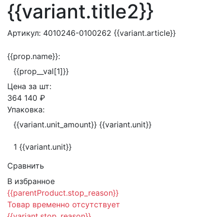
{{variant.title2}}
Артикул:
4010246-0100262
{{variant.article}}
{{prop.name}}:
{{prop__val[1]}}
Цена за
шт:
364 140 ₽
Упаковка:
{{variant.unit_amount}} {{variant.unit}}
1 {{variant.unit}}
Сравнить
В избранное
{{parentProduct.stop_reason}}
Товар временно отсутствует
{{variant.stop_reason}}