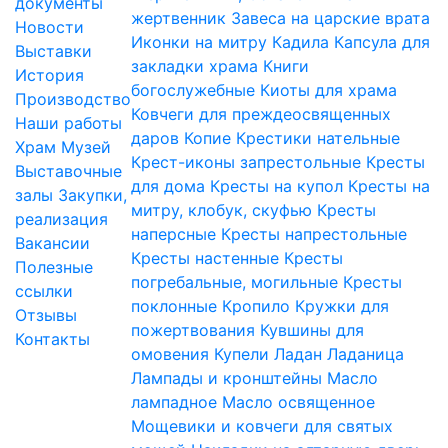
документы
жертвенник
Завеса на царские врата
Новости
Иконки на митру
Кадила
Капсула для
Выставки
закладки храма
Книги
История
богослужебные
Киоты для храма
Производство
Ковчеги для преждеосвященных
Наши работы
даров
Копие
Крестики нательные
Храм
Музей
Крест-иконы запрестольные
Кресты
Выставочные
для дома
Кресты на купол
Кресты на
залы
Закупки,
митру, клобук, скуфью
Кресты
реализация
наперсные
Кресты напрестольные
Вакансии
Кресты настенные
Кресты
Полезные
погребальные, могильные
Кресты
ссылки
поклонные
Кропило
Кружки для
Отзывы
пожертвования
Кувшины для
Контакты
омовения
Купели
Ладан
Ладаница
Лампады и кронштейны
Масло
лампадное
Масло освященное
Мощевики и ковчеги для святых