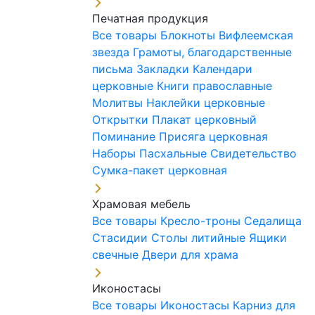
Печатная продукция
Все товары
Блокноты
Вифлеемская
звезда
Грамоты, благодарственные
письма
Закладки
Календари
церковные
Книги православные
Молитвы
Наклейки церковные
Открытки
Плакат церковный
Поминание
Присяга церковная
Наборы Пасхальные
Свидетельство
Сумка-пакет церковная
Храмовая мебель
Все товары
Кресло-троны
Седалища
Стасидии
Столы литийные
Ящики
свечные
Двери для храма
Иконостасы
Все товары
Иконостасы
Карниз для