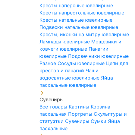
Кресты наперсные ювелирные
Кресты напрестольные ювелирные
Кресты нательные ювелирные
Подвески нательные ювелирные
Кресты, иконки на митру ювелирные
Лампады ювелирные
Мощевики и
ковчеги ювелирные
Панагии
ювелирные
Подсвечники ювелирные
Разное
Сосуды ювелирные
Цепи для
крестов и панагий
Чаши
водосвятные ювелирные
Яйца
пасхальные ювелирные
Сувениры
Все товары
Картины
Корзина
пасхальная
Портреты
Скульптуры и
статуэтки
Сувениры
Сумки
Яйца
пасхальные