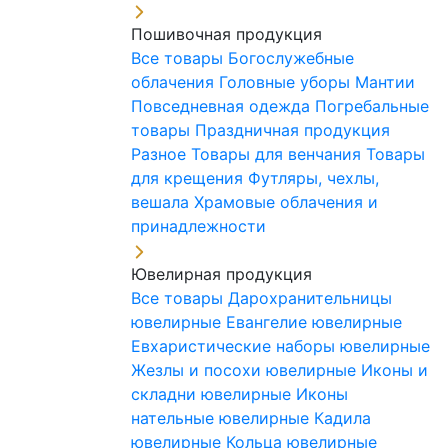
Пошивочная продукция
Все товары
Богослужебные
облачения
Головные уборы
Мантии
Повседневная одежда
Погребальные
товары
Праздничная продукция
Разное
Товары для венчания
Товары
для крещения
Футляры, чехлы,
вешала
Храмовые облачения и
принадлежности
Ювелирная продукция
Все товары
Дарохранительницы
ювелирные
Евангелие ювелирные
Евхаристические наборы ювелирные
Жезлы и посохи ювелирные
Иконы и
складни ювелирные
Иконы
нательные ювелирные
Кадила
ювелирные
Кольца ювелирные