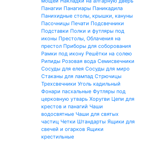
мощей
Накладки на алтарную дверь
Панагии
Панагиары
Паникадила
Панихидные столы, крышки, кануны
Пасочницы
Печати
Подсвечники
Подставки
Полки и футляры под
иконы
Престолы, Облачения на
престол
Приборы для соборования
Рамки под икону
Решётки на солею
Рипиды
Розовая вода
Семисвечники
Сосуды для елея
Сосуды для миро
Стаканы для лампад
Стрючицы
Трехсвечники
Уголь кадильный
Фонари пасхальные
Футляры под
церковную утварь
Хоругви
Цепи для
крестов и панагий
Чаши
водосвятные
Чаши для святых
частиц
Четки
Штандарты
Ящики для
свечей и огарков
Ящики
крестильные