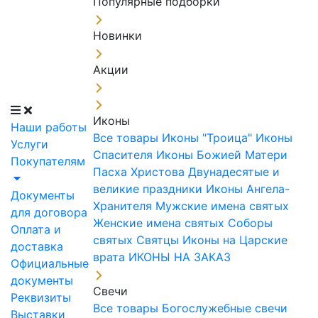
Популярные подборки
Новинки
Акции
Иконы
Наши работы
Все товары
Иконы "Троица"
Иконы
Услуги
Спасителя
Иконы Божией Матери
Покупателям
Пасха Христова
Двунадесятые и
великие праздники
Иконы Ангела-
Документы
Хранителя
Мужские имена святых
для договора
Женские имена святых
Соборы
Оплата и
святых
Святцы
Иконы на Царские
доставка
врата
ИКОНЫ НА ЗАКАЗ
Официальные
документы
Свечи
Реквизиты
Все товары
Богослужебные свечи
Выставки