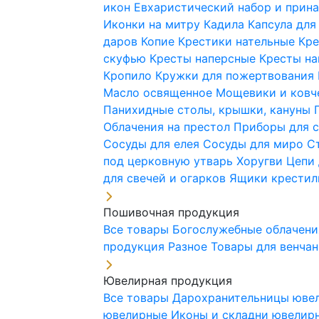
икон
Евхаристический набор и при
Иконки на митру
Кадила
Капсула для
даров
Копие
Крестики нательные
Кре
скуфью
Кресты наперсные
Кресты н
Кропило
Кружки для пожертвования
Масло освященное
Мощевики и ковч
Панихидные столы, крышки, кануны
Облачения на престол
Приборы для 
Сосуды для елея
Сосуды для миро
С
под церковную утварь
Хоругви
Цепи 
для свечей и огарков
Ящики крестил
Пошивочная продукция
Все товары
Богослужебные облачен
продукция
Разное
Товары для венча
Ювелирная продукция
Все товары
Дарохранительницы юве
ювелирные
Иконы и складни ювели