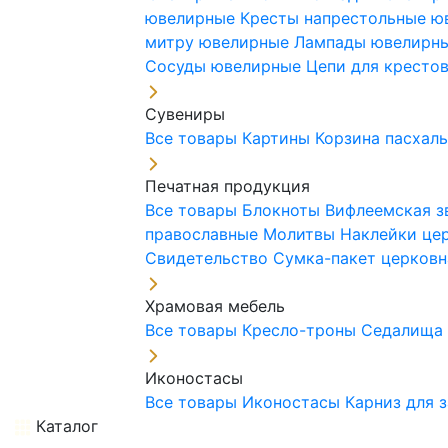
ювелирные
Кресты напрестольные 
митру ювелирные
Лампады ювелирн
Сосуды ювелирные
Цепи для кресто
Сувениры
Все товары
Картины
Корзина пасхал
Печатная продукция
Все товары
Блокноты
Вифлеемская з
православные
Молитвы
Наклейки це
Свидетельство
Сумка-пакет церковн
Храмовая мебель
Все товары
Кресло-троны
Седалищ
Иконостасы
Все товары
Иконостасы
Карниз для 
Каталог