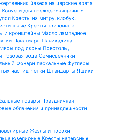
 жертвенник
Завеса на царские врата
а
Ковчеги для преждеосвященных
купол
Кресты на митру, клобук,
 могильные
Кресты поклонные
ы и кронштейны
Масло лампадное
нагии
Панагиары
Паникадила
тляры под иконы
Престолы,
ды
Розовая вода
Семисвечники
ильный
Фонари пасхальные
Футляры
ятых частиц
Четки
Штандарты
Ящики
бальные товары
Праздничная
овые облачения и принадлежности
ы ювелирные
Жезлы и посохи
льца ювелирные
Кресты наперсные