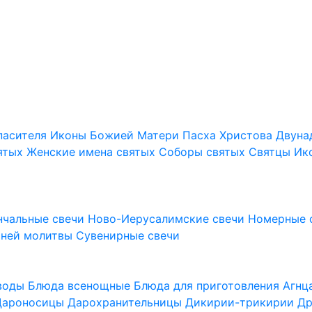
пасителя
Иконы Божией Матери
Пасха Христова
Двуна
ятых
Женские имена святых
Соборы святых
Святцы
Ик
нчальные свечи
Ново-Иерусалимские свечи
Номерные 
шней молитвы
Сувенирные свечи
 воды
Блюда всенощные
Блюда для приготовления Агн
Дароносицы
Дарохранительницы
Дикирии-трикирии
Др