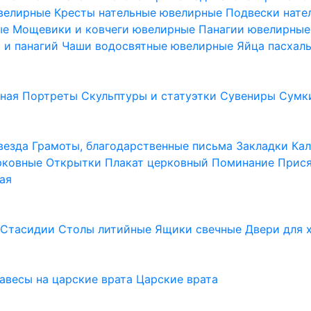
ювелирные
Кресты нательные ювелирные
Подвески нат
ые
Мощевики и ковчеги ювелирные
Панагии ювелирны
в и панагий
Чаши водосвятные ювелирные
Яйца пасхал
ьная
Портреты
Скульптуры и статуэтки
Сувениры
Сумк
везда
Грамоты, благодарственные письма
Закладки
Ка
рковные
Открытки
Плакат церковный
Поминание
Прися
ая
а
Стасидии
Столы литийные
Ящики свечные
Двери для 
завесы на царские врата
Царские врата