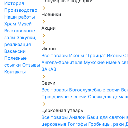
Популярные подборки
История
Производство
Новинки
Наши работы
Храм
Музей
Акции
Выставочные
залы
Закупки,
реализация
Иконы
Вакансии
Все товары
Иконы "Троица"
Иконы С
Полезные
Ангела-Хранителя
Мужские имена св
ссылки
Отзывы
ЗАКАЗ
Контакты
Свечи
Все товары
Богослужебные свечи
Ве
Праздничные свечи
Свечи для дома
Церковная утварь
Все товары
Аналои
Баки для святой
церковные
Голгофы
Гробницы, раки