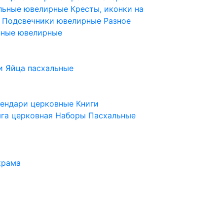
ельные ювелирные
Кресты, иконки на
е
Подсвечники ювелирные
Разное
ьные ювелирные
и
Яйца пасхальные
лендари церковные
Книги
га церковная
Наборы Пасхальные
храма