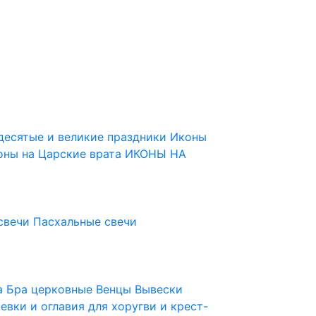
десятые и великие праздники
Иконы
оны на Царские врата
ИКОНЫ НА
свечи
Пасхальные свечи
ца
Бра церковные
Венцы
Вывески
евки и оглавия для хоругви и крест-