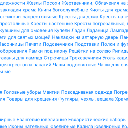
надлежности
Жезлы Посохи
Жертвенники, Облачения на
 закладки храма
Книги богослужебные
Киоты для храм
ст-иконы запрестольные
Кресты для дома
Кресты на 
апрестольные
Кресты настенные
Кресты погребальные,
Кувшины для омовения
Купели
Ладан
Ладаница
Лампад
еги для святых мощей
Накладки на алтарную дверь
Па
Пасочницы
Печати
Подсвечники
Подставки
Полки и фу
соборования
Рамки под икону
Решётки на солею
Рипи
таканы для лампад
Стрючицы
Трехсвечники
Уголь кад
для крестов и панагий
Чаши водосвятные
Чаши для св
ьные
ия
Головные уборы
Мантии
Повседневная одежда
Погре
ния
Товары для крещения
Футляры, чехлы, вешала
Храм
лирные
Евангелие ювелирные
Евхаристические набор
рные
Иконы нательные ювелирные
Кадила ювелирные
Ко