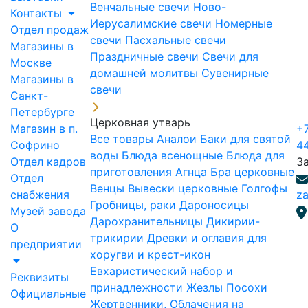
Венчальные свечи
Ново-
Контакты
Иерусалимские свечи
Номерные
Отдел продаж
свечи
Пасхальные свечи
Магазины в
Праздничные свечи
Свечи для
Москве
домашней молитвы
Сувенирные
Магазины в
свечи
Санкт-
Петербурге
Церковная утварь
Магазин в п.
+7
Все товары
Аналои
Баки для святой
Софрино
4
воды
Блюда всенощные
Блюда для
Отдел кадров
З
приготовления Агнца
Бра церковные
Отдел
Венцы
Вывески церковные
Голгофы
снабжения
za
Гробницы, раки
Дароносицы
Музей завода
Дарохранительницы
Дикирии-
О
трикирии
Древки и оглавия для
предприятии
хоругви и крест-икон
Евхаристический набор и
Реквизиты
принадлежности
Жезлы Посохи
Официальные
Жертвенники, Облачения на