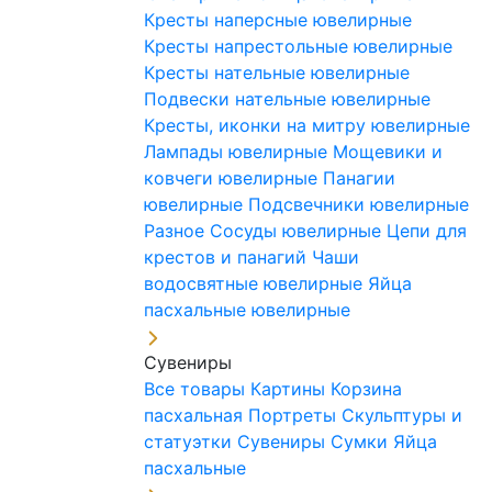
Кресты наперсные ювелирные
Кресты напрестольные ювелирные
Кресты нательные ювелирные
Подвески нательные ювелирные
Кресты, иконки на митру ювелирные
Лампады ювелирные
Мощевики и
ковчеги ювелирные
Панагии
ювелирные
Подсвечники ювелирные
Разное
Сосуды ювелирные
Цепи для
крестов и панагий
Чаши
водосвятные ювелирные
Яйца
пасхальные ювелирные
Сувениры
Все товары
Картины
Корзина
пасхальная
Портреты
Скульптуры и
статуэтки
Сувениры
Сумки
Яйца
пасхальные