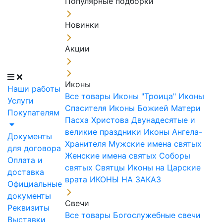
Популярные подборки
Новинки
Акции
Иконы
Наши работы
Все товары
Иконы "Троица"
Иконы
Услуги
Спасителя
Иконы Божией Матери
Покупателям
Пасха Христова
Двунадесятые и
великие праздники
Иконы Ангела-
Документы
Хранителя
Мужские имена святых
для договора
Женские имена святых
Соборы
Оплата и
святых
Святцы
Иконы на Царские
доставка
врата
ИКОНЫ НА ЗАКАЗ
Официальные
документы
Свечи
Реквизиты
Все товары
Богослужебные свечи
Выставки