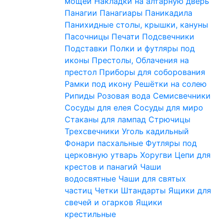
мощей
Накладки на алтарную дверь
Панагии
Панагиары
Паникадила
Панихидные столы, крышки, кануны
Пасочницы
Печати
Подсвечники
Подставки
Полки и футляры под
иконы
Престолы, Облачения на
престол
Приборы для соборования
Рамки под икону
Решётки на солею
Рипиды
Розовая вода
Семисвечники
Сосуды для елея
Сосуды для миро
Стаканы для лампад
Стрючицы
Трехсвечники
Уголь кадильный
Фонари пасхальные
Футляры под
церковную утварь
Хоругви
Цепи для
крестов и панагий
Чаши
водосвятные
Чаши для святых
частиц
Четки
Штандарты
Ящики для
свечей и огарков
Ящики
крестильные