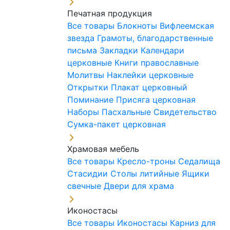
Печатная продукция
Все товары
Блокноты
Вифлеемская
звезда
Грамоты, благодарственные
письма
Закладки
Календари
церковные
Книги православные
Молитвы
Наклейки церковные
Открытки
Плакат церковный
Поминание
Присяга церковная
Наборы Пасхальные
Свидетельство
Сумка-пакет церковная
Храмовая мебель
Все товары
Кресло-троны
Седалища
Стасидии
Столы литийные
Ящики
свечные
Двери для храма
Иконостасы
Все товары
Иконостасы
Карниз для