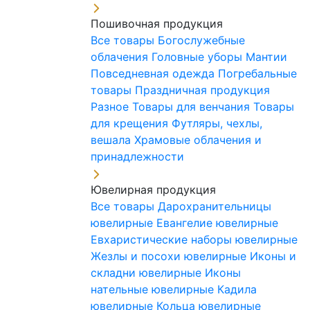
Пошивочная продукция
Все товары
Богослужебные
облачения
Головные уборы
Мантии
Повседневная одежда
Погребальные
товары
Праздничная продукция
Разное
Товары для венчания
Товары
для крещения
Футляры, чехлы,
вешала
Храмовые облачения и
принадлежности
Ювелирная продукция
Все товары
Дарохранительницы
ювелирные
Евангелие ювелирные
Евхаристические наборы ювелирные
Жезлы и посохи ювелирные
Иконы и
складни ювелирные
Иконы
нательные ювелирные
Кадила
ювелирные
Кольца ювелирные