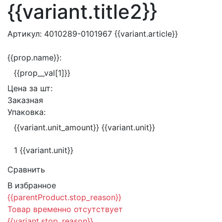
{{variant.title2}}
Артикул:
4010289-0101967
{{variant.article}}
{{prop.name}}:
{{prop__val[1]}}
Цена за
шт:
Заказная
Упаковка:
{{variant.unit_amount}} {{variant.unit}}
1 {{variant.unit}}
Сравнить
В избранное
{{parentProduct.stop_reason}}
Товар временно отсутствует
{{variant.stop_reason}}