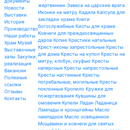
документы
жертвенник
Завеса на царские врата
Новости
Иконки на митру
Кадила
Капсула для
Выставки
закладки храма
Книги
История
богослужебные
Киоты для храма
Производство
Ковчеги для преждеосвященных
Наши работы
даров
Копие
Крестики нательные
Храм
Музей
Крест-иконы запрестольные
Кресты
Выставочные
для дома
Кресты на купол
Кресты на
залы
Закупки,
митру, клобук, скуфью
Кресты
реализация
наперсные
Кресты напрестольные
Вакансии
Кресты настенные
Кресты
Полезные
погребальные, могильные
Кресты
ссылки
поклонные
Кропило
Кружки для
Отзывы
пожертвования
Кувшины для
Контакты
омовения
Купели
Ладан
Ладаница
Лампады и кронштейны
Масло
лампадное
Масло освященное
Мощевики и ковчеги для святых