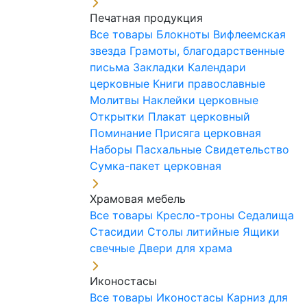
Печатная продукция
Все товары
Блокноты
Вифлеемская
звезда
Грамоты, благодарственные
письма
Закладки
Календари
церковные
Книги православные
Молитвы
Наклейки церковные
Открытки
Плакат церковный
Поминание
Присяга церковная
Наборы Пасхальные
Свидетельство
Сумка-пакет церковная
Храмовая мебель
Все товары
Кресло-троны
Седалища
Стасидии
Столы литийные
Ящики
свечные
Двери для храма
Иконостасы
Все товары
Иконостасы
Карниз для