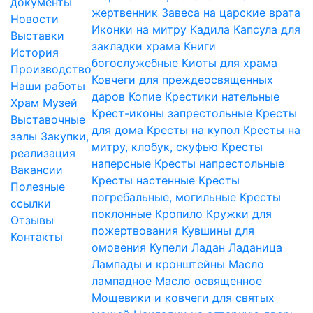
документы
жертвенник
Завеса на царские врата
Новости
Иконки на митру
Кадила
Капсула для
Выставки
закладки храма
Книги
История
богослужебные
Киоты для храма
Производство
Ковчеги для преждеосвященных
Наши работы
даров
Копие
Крестики нательные
Храм
Музей
Крест-иконы запрестольные
Кресты
Выставочные
для дома
Кресты на купол
Кресты на
залы
Закупки,
митру, клобук, скуфью
Кресты
реализация
наперсные
Кресты напрестольные
Вакансии
Кресты настенные
Кресты
Полезные
погребальные, могильные
Кресты
ссылки
поклонные
Кропило
Кружки для
Отзывы
пожертвования
Кувшины для
Контакты
омовения
Купели
Ладан
Ладаница
Лампады и кронштейны
Масло
лампадное
Масло освященное
Мощевики и ковчеги для святых