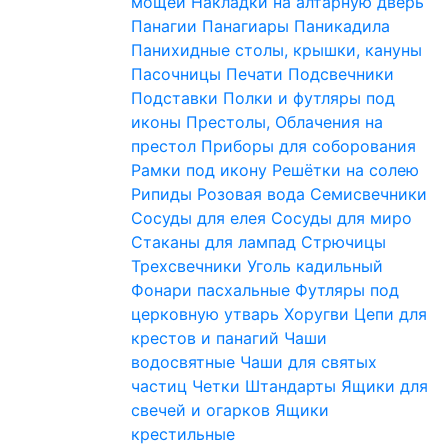
мощей
Накладки на алтарную дверь
Панагии
Панагиары
Паникадила
Панихидные столы, крышки, кануны
Пасочницы
Печати
Подсвечники
Подставки
Полки и футляры под
иконы
Престолы, Облачения на
престол
Приборы для соборования
Рамки под икону
Решётки на солею
Рипиды
Розовая вода
Семисвечники
Сосуды для елея
Сосуды для миро
Стаканы для лампад
Стрючицы
Трехсвечники
Уголь кадильный
Фонари пасхальные
Футляры под
церковную утварь
Хоругви
Цепи для
крестов и панагий
Чаши
водосвятные
Чаши для святых
частиц
Четки
Штандарты
Ящики для
свечей и огарков
Ящики
крестильные