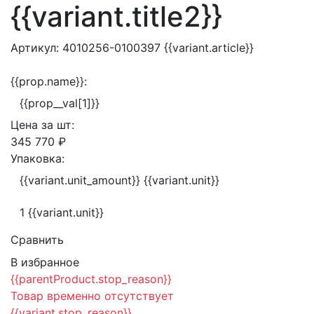
{{variant.title2}}
Артикул:
4010256-0100397
{{variant.article}}
{{prop.name}}:
{{prop__val[1]}}
Цена за
шт:
345 770 ₽
Упаковка:
{{variant.unit_amount}} {{variant.unit}}
1 {{variant.unit}}
Сравнить
В избранное
{{parentProduct.stop_reason}}
Товар временно отсутствует
{{variant.stop_reason}}