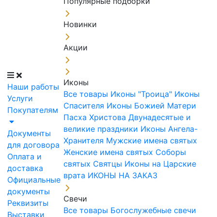
Популярные подборки
Новинки
Акции
Иконы
Наши работы
Все товары
Иконы "Троица"
Иконы
Услуги
Спасителя
Иконы Божией Матери
Покупателям
Пасха Христова
Двунадесятые и
великие праздники
Иконы Ангела-
Документы
Хранителя
Мужские имена святых
для договора
Женские имена святых
Соборы
Оплата и
святых
Святцы
Иконы на Царские
доставка
врата
ИКОНЫ НА ЗАКАЗ
Официальные
документы
Свечи
Реквизиты
Все товары
Богослужебные свечи
Выставки