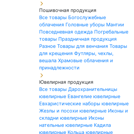
Пошивочная продукция
Все товары
Богослужебные
облачения
Головные уборы
Мантии
Повседневная одежда
Погребальные
товары
Праздничная продукция
Разное
Товары для венчания
Товары
для крещения
Футляры, чехлы,
вешала
Храмовые облачения и
принадлежности
Ювелирная продукция
Все товары
Дарохранительницы
ювелирные
Евангелие ювелирные
Евхаристические наборы ювелирные
Жезлы и посохи ювелирные
Иконы и
складни ювелирные
Иконы
нательные ювелирные
Кадила
ювелирные
Кольца ювелирные