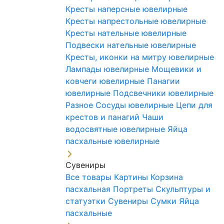
Кресты наперсные ювелирные
Кресты напрестольные ювелирные
Кресты нательные ювелирные
Подвески нательные ювелирные
Кресты, иконки на митру ювелирные
Лампады ювелирные
Мощевики и
ковчеги ювелирные
Панагии
ювелирные
Подсвечники ювелирные
Разное
Сосуды ювелирные
Цепи для
крестов и панагий
Чаши
водосвятные ювелирные
Яйца
пасхальные ювелирные
Сувениры
Все товары
Картины
Корзина
пасхальная
Портреты
Скульптуры и
статуэтки
Сувениры
Сумки
Яйца
пасхальные