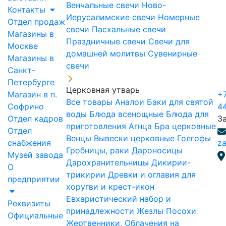
Венчальные свечи
Ново-
Контакты
Иерусалимские свечи
Номерные
Отдел продаж
свечи
Пасхальные свечи
Магазины в
Праздничные свечи
Свечи для
Москве
домашней молитвы
Сувенирные
Магазины в
свечи
Санкт-
Петербурге
Церковная утварь
Магазин в п.
+7
Все товары
Аналои
Баки для святой
Софрино
4
воды
Блюда всенощные
Блюда для
Отдел кадров
З
приготовления Агнца
Бра церковные
Отдел
Венцы
Вывески церковные
Голгофы
снабжения
za
Гробницы, раки
Дароносицы
Музей завода
Дарохранительницы
Дикирии-
О
трикирии
Древки и оглавия для
предприятии
хоругви и крест-икон
Евхаристический набор и
Реквизиты
принадлежности
Жезлы Посохи
Официальные
Жертвенники, Облачения на