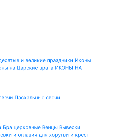
десятые и великие праздники
Иконы
оны на Царские врата
ИКОНЫ НА
свечи
Пасхальные свечи
ца
Бра церковные
Венцы
Вывески
евки и оглавия для хоругви и крест-