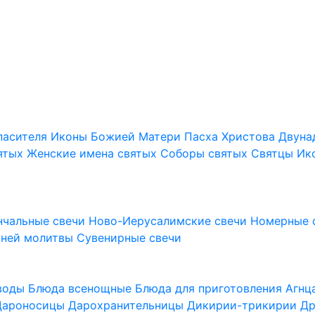
пасителя
Иконы Божией Матери
Пасха Христова
Двуна
ятых
Женские имена святых
Соборы святых
Святцы
Ик
нчальные свечи
Ново-Иерусалимские свечи
Номерные 
шней молитвы
Сувенирные свечи
 воды
Блюда всенощные
Блюда для приготовления Агн
Дароносицы
Дарохранительницы
Дикирии-трикирии
Др