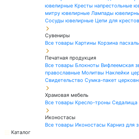
ювелирные
Кресты напрестольные 
митру ювелирные
Лампады ювелирн
Сосуды ювелирные
Цепи для кресто
Сувениры
Все товары
Картины
Корзина пасхал
Печатная продукция
Все товары
Блокноты
Вифлеемская з
православные
Молитвы
Наклейки це
Свидетельство
Сумка-пакет церковн
Храмовая мебель
Все товары
Кресло-троны
Седалищ
Иконостасы
Все товары
Иконостасы
Карниз для 
Каталог