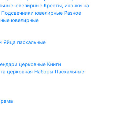
ельные ювелирные
Кресты, иконки на
е
Подсвечники ювелирные
Разное
ьные ювелирные
и
Яйца пасхальные
лендари церковные
Книги
га церковная
Наборы Пасхальные
храма