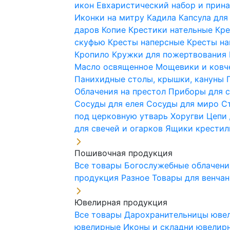
икон
Евхаристический набор и при
Иконки на митру
Кадила
Капсула для
даров
Копие
Крестики нательные
Кре
скуфью
Кресты наперсные
Кресты н
Кропило
Кружки для пожертвования
Масло освященное
Мощевики и ковч
Панихидные столы, крышки, кануны
Облачения на престол
Приборы для 
Сосуды для елея
Сосуды для миро
С
под церковную утварь
Хоругви
Цепи 
для свечей и огарков
Ящики крестил
Пошивочная продукция
Все товары
Богослужебные облачен
продукция
Разное
Товары для венча
Ювелирная продукция
Все товары
Дарохранительницы юве
ювелирные
Иконы и складни ювели