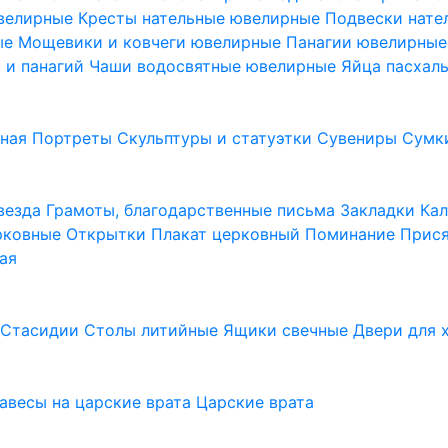
ювелирные
Кресты нательные ювелирные
Подвески нат
ые
Мощевики и ковчеги ювелирные
Панагии ювелирны
в и панагий
Чаши водосвятные ювелирные
Яйца пасхал
ьная
Портреты
Скульптуры и статуэтки
Сувениры
Сумк
везда
Грамоты, благодарственные письма
Закладки
Ка
рковные
Открытки
Плакат церковный
Поминание
Прися
ая
а
Стасидии
Столы литийные
Ящики свечные
Двери для 
завесы на царские врата
Царские врата