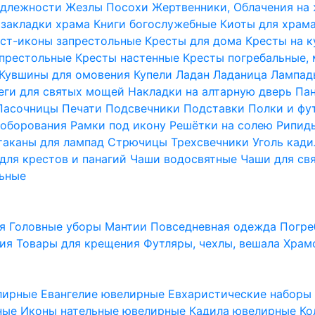
надлежности
Жезлы Посохи
Жертвенники, Облачения на
 закладки храма
Книги богослужебные
Киоты для храм
ст-иконы запрестольные
Кресты для дома
Кресты на 
апрестольные
Кресты настенные
Кресты погребальные,
Кувшины для омовения
Купели
Ладан
Ладаница
Лампад
еги для святых мощей
Накладки на алтарную дверь
Па
Пасочницы
Печати
Подсвечники
Подставки
Полки и фу
соборования
Рамки под икону
Решётки на солею
Рипи
таканы для лампад
Стрючицы
Трехсвечники
Уголь кад
для крестов и панагий
Чаши водосвятные
Чаши для св
ьные
ия
Головные уборы
Мантии
Повседневная одежда
Погре
ния
Товары для крещения
Футляры, чехлы, вешала
Храм
лирные
Евангелие ювелирные
Евхаристические набор
рные
Иконы нательные ювелирные
Кадила ювелирные
Ко