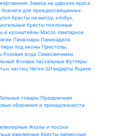
 жертвенник
Завеса на царские врата
а
Ковчеги для преждеосвященных
купол
Кресты на митру, клобук,
 могильные
Кресты поклонные
ы и кронштейны
Масло лампадное
нагии
Панагиары
Паникадила
тляры под иконы
Престолы,
ды
Розовая вода
Семисвечники
ильный
Фонари пасхальные
Футляры
ятых частиц
Четки
Штандарты
Ящики
бальные товары
Праздничная
овые облачения и принадлежности
ы ювелирные
Жезлы и посохи
льца ювелирные
Кресты наперсные