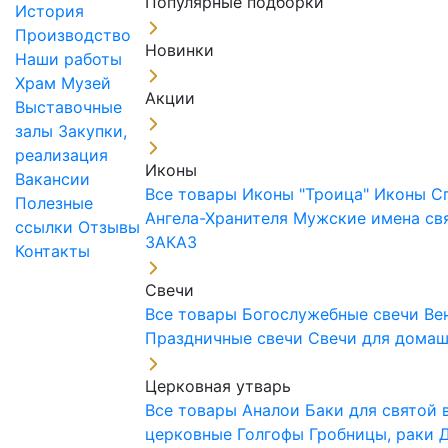
Популярные подборки
История
Производство
Новинки
Наши работы
Храм
Музей
Акции
Выставочные
залы
Закупки,
реализация
Иконы
Вакансии
Все товары
Иконы "Троица"
Иконы С
Полезные
Ангела-Хранителя
Мужские имена св
ссылки
Отзывы
ЗАКАЗ
Контакты
Свечи
Все товары
Богослужебные свечи
Ве
Праздничные свечи
Свечи для дома
Церковная утварь
Все товары
Аналои
Баки для святой
церковные
Голгофы
Гробницы, раки