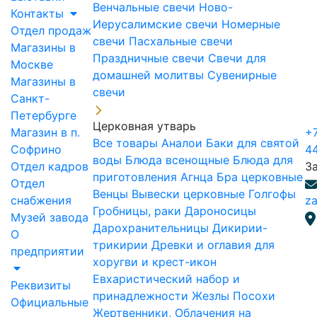
Венчальные свечи
Ново-
Контакты
Иерусалимские свечи
Номерные
Отдел продаж
свечи
Пасхальные свечи
Магазины в
Праздничные свечи
Свечи для
Москве
домашней молитвы
Сувенирные
Магазины в
свечи
Санкт-
Петербурге
Церковная утварь
Магазин в п.
+7
Все товары
Аналои
Баки для святой
Софрино
4
воды
Блюда всенощные
Блюда для
Отдел кадров
З
приготовления Агнца
Бра церковные
Отдел
Венцы
Вывески церковные
Голгофы
снабжения
za
Гробницы, раки
Дароносицы
Музей завода
Дарохранительницы
Дикирии-
О
трикирии
Древки и оглавия для
предприятии
хоругви и крест-икон
Евхаристический набор и
Реквизиты
принадлежности
Жезлы Посохи
Официальные
Жертвенники, Облачения на