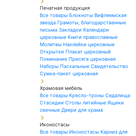
Печатная продукция
Все товары
Блокноты
Вифлеемская
звезда
Грамоты, благодарственные
письма
Закладки
Календари
церковные
Книги православные
Молитвы
Наклейки церковные
Открытки
Плакат церковный
Поминание
Присяга церковная
Наборы Пасхальные
Свидетельство
Сумка-пакет церковная
Храмовая мебель
Все товары
Кресло-троны
Седалища
Стасидии
Столы литийные
Ящики
свечные
Двери для храма
Иконостасы
Все товары
Иконостасы
Карниз для