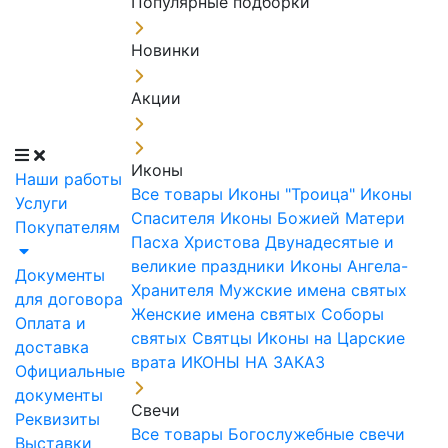
Популярные подборки
Новинки
Акции
Иконы
Наши работы
Все товары
Иконы "Троица"
Иконы
Услуги
Спасителя
Иконы Божией Матери
Покупателям
Пасха Христова
Двунадесятые и
великие праздники
Иконы Ангела-
Документы
Хранителя
Мужские имена святых
для договора
Женские имена святых
Соборы
Оплата и
святых
Святцы
Иконы на Царские
доставка
врата
ИКОНЫ НА ЗАКАЗ
Официальные
документы
Свечи
Реквизиты
Все товары
Богослужебные свечи
Выставки