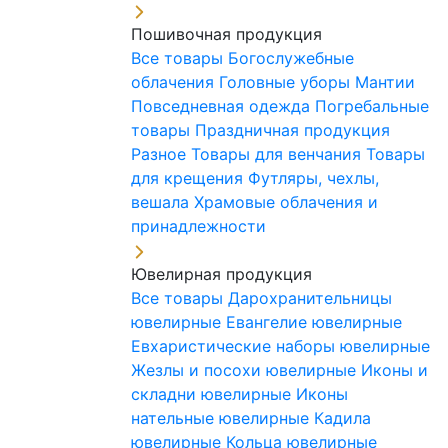
Пошивочная продукция
Все товары
Богослужебные
облачения
Головные уборы
Мантии
Повседневная одежда
Погребальные
товары
Праздничная продукция
Разное
Товары для венчания
Товары
для крещения
Футляры, чехлы,
вешала
Храмовые облачения и
принадлежности
Ювелирная продукция
Все товары
Дарохранительницы
ювелирные
Евангелие ювелирные
Евхаристические наборы ювелирные
Жезлы и посохи ювелирные
Иконы и
складни ювелирные
Иконы
нательные ювелирные
Кадила
ювелирные
Кольца ювелирные