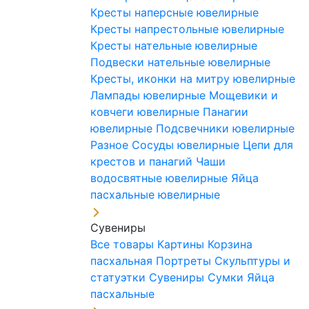
Кресты наперсные ювелирные
Кресты напрестольные ювелирные
Кресты нательные ювелирные
Подвески нательные ювелирные
Кресты, иконки на митру ювелирные
Лампады ювелирные
Мощевики и
ковчеги ювелирные
Панагии
ювелирные
Подсвечники ювелирные
Разное
Сосуды ювелирные
Цепи для
крестов и панагий
Чаши
водосвятные ювелирные
Яйца
пасхальные ювелирные
Сувениры
Все товары
Картины
Корзина
пасхальная
Портреты
Скульптуры и
статуэтки
Сувениры
Сумки
Яйца
пасхальные