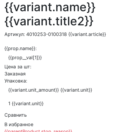
{{variant.name}}
{{variant.title2}}
Артикул:
4010253-0100318
{{variant.article}}
{{prop.name}}:
{{prop__val[1]}}
Цена за
шт:
Заказная
Упаковка:
{{variant.unit_amount}} {{variant.unit}}
1 {{variant.unit}}
Сравнить
В избранное
{{parentProduct.stop_reason}}