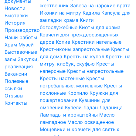
документы
жертвенник
Завеса на царские врата
Новости
Иконки на митру
Кадила
Капсула для
Выставки
закладки храма
Книги
История
богослужебные
Киоты для храма
Производство
Ковчеги для преждеосвященных
Наши работы
даров
Копие
Крестики нательные
Храм
Музей
Крест-иконы запрестольные
Кресты
Выставочные
для дома
Кресты на купол
Кресты на
залы
Закупки,
митру, клобук, скуфью
Кресты
реализация
наперсные
Кресты напрестольные
Вакансии
Кресты настенные
Кресты
Полезные
погребальные, могильные
Кресты
ссылки
поклонные
Кропило
Кружки для
Отзывы
пожертвования
Кувшины для
Контакты
омовения
Купели
Ладан
Ладаница
Лампады и кронштейны
Масло
лампадное
Масло освященное
Мощевики и ковчеги для святых