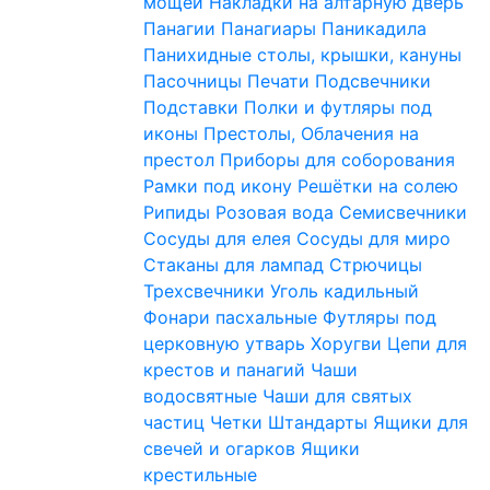
мощей
Накладки на алтарную дверь
Панагии
Панагиары
Паникадила
Панихидные столы, крышки, кануны
Пасочницы
Печати
Подсвечники
Подставки
Полки и футляры под
иконы
Престолы, Облачения на
престол
Приборы для соборования
Рамки под икону
Решётки на солею
Рипиды
Розовая вода
Семисвечники
Сосуды для елея
Сосуды для миро
Стаканы для лампад
Стрючицы
Трехсвечники
Уголь кадильный
Фонари пасхальные
Футляры под
церковную утварь
Хоругви
Цепи для
крестов и панагий
Чаши
водосвятные
Чаши для святых
частиц
Четки
Штандарты
Ящики для
свечей и огарков
Ящики
крестильные