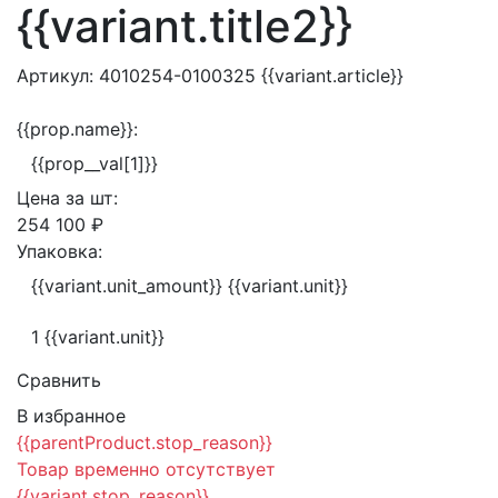
{{variant.title2}}
Артикул:
4010254-0100325
{{variant.article}}
{{prop.name}}:
{{prop__val[1]}}
Цена за
шт:
254 100 ₽
Упаковка:
{{variant.unit_amount}} {{variant.unit}}
1 {{variant.unit}}
Сравнить
В избранное
{{parentProduct.stop_reason}}
Товар временно отсутствует
{{variant.stop_reason}}