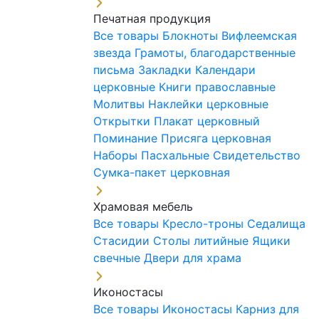
Печатная продукция
Все товары
Блокноты
Вифлеемская
звезда
Грамоты, благодарственные
письма
Закладки
Календари
церковные
Книги православные
Молитвы
Наклейки церковные
Открытки
Плакат церковный
Поминание
Присяга церковная
Наборы Пасхальные
Свидетельство
Сумка-пакет церковная
Храмовая мебель
Все товары
Кресло-троны
Седалища
Стасидии
Столы литийные
Ящики
свечные
Двери для храма
Иконостасы
Все товары
Иконостасы
Карниз для