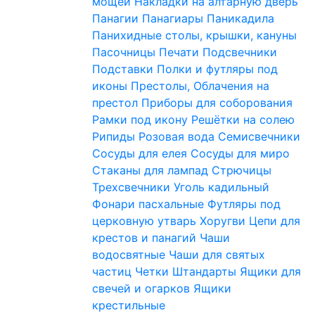
мощей
Накладки на алтарную дверь
Панагии
Панагиары
Паникадила
Панихидные столы, крышки, кануны
Пасочницы
Печати
Подсвечники
Подставки
Полки и футляры под
иконы
Престолы, Облачения на
престол
Приборы для соборования
Рамки под икону
Решётки на солею
Рипиды
Розовая вода
Семисвечники
Сосуды для елея
Сосуды для миро
Стаканы для лампад
Стрючицы
Трехсвечники
Уголь кадильный
Фонари пасхальные
Футляры под
церковную утварь
Хоругви
Цепи для
крестов и панагий
Чаши
водосвятные
Чаши для святых
частиц
Четки
Штандарты
Ящики для
свечей и огарков
Ящики
крестильные