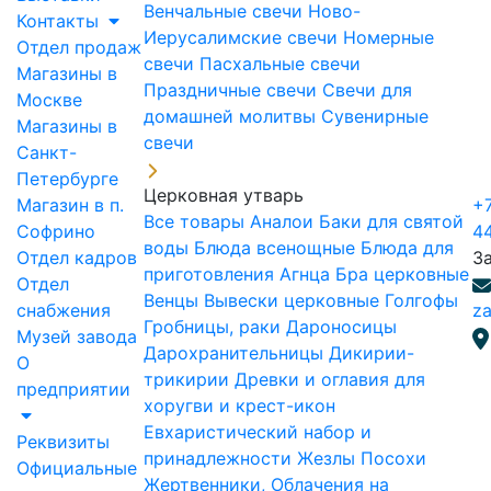
Венчальные свечи
Ново-
Контакты
Иерусалимские свечи
Номерные
Отдел продаж
свечи
Пасхальные свечи
Магазины в
Праздничные свечи
Свечи для
Москве
домашней молитвы
Сувенирные
Магазины в
свечи
Санкт-
Петербурге
Церковная утварь
Магазин в п.
+7
Все товары
Аналои
Баки для святой
Софрино
4
воды
Блюда всенощные
Блюда для
Отдел кадров
З
приготовления Агнца
Бра церковные
Отдел
Венцы
Вывески церковные
Голгофы
снабжения
za
Гробницы, раки
Дароносицы
Музей завода
Дарохранительницы
Дикирии-
О
трикирии
Древки и оглавия для
предприятии
хоругви и крест-икон
Евхаристический набор и
Реквизиты
принадлежности
Жезлы Посохи
Официальные
Жертвенники, Облачения на