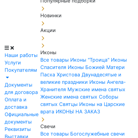
Популярные подборки
Новинки
Акции
Иконы
Наши работы
Все товары
Иконы "Троица"
Иконы
Услуги
Спасителя
Иконы Божией Матери
Покупателям
Пасха Христова
Двунадесятые и
великие праздники
Иконы Ангела-
Документы
Хранителя
Мужские имена святых
для договора
Женские имена святых
Соборы
Оплата и
святых
Святцы
Иконы на Царские
доставка
врата
ИКОНЫ НА ЗАКАЗ
Официальные
документы
Свечи
Реквизиты
Все товары
Богослужебные свечи
Выставки