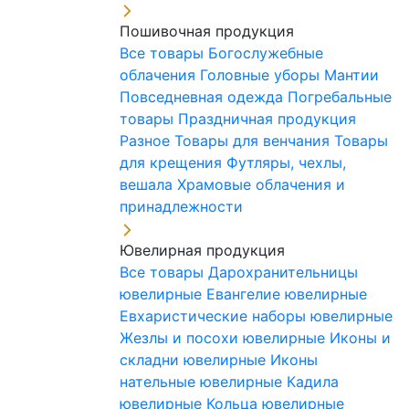
Пошивочная продукция
Все товары
Богослужебные
облачения
Головные уборы
Мантии
Повседневная одежда
Погребальные
товары
Праздничная продукция
Разное
Товары для венчания
Товары
для крещения
Футляры, чехлы,
вешала
Храмовые облачения и
принадлежности
Ювелирная продукция
Все товары
Дарохранительницы
ювелирные
Евангелие ювелирные
Евхаристические наборы ювелирные
Жезлы и посохи ювелирные
Иконы и
складни ювелирные
Иконы
нательные ювелирные
Кадила
ювелирные
Кольца ювелирные