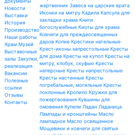
документы
жертвенник
Завеса на царские врата
Новости
Иконки на митру
Кадила
Капсула для
Выставки
закладки храма
Книги
История
богослужебные
Киоты для храма
Производство
Ковчеги для преждеосвященных
Наши работы
даров
Копие
Крестики нательные
Храм
Музей
Крест-иконы запрестольные
Кресты
Выставочные
для дома
Кресты на купол
Кресты на
залы
Закупки,
митру, клобук, скуфью
Кресты
реализация
наперсные
Кресты напрестольные
Вакансии
Кресты настенные
Кресты
Полезные
погребальные, могильные
Кресты
ссылки
поклонные
Кропило
Кружки для
Отзывы
пожертвования
Кувшины для
Контакты
омовения
Купели
Ладан
Ладаница
Лампады и кронштейны
Масло
лампадное
Масло освященное
Мощевики и ковчеги для святых