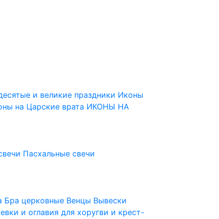
десятые и великие праздники
Иконы
оны на Царские врата
ИКОНЫ НА
свечи
Пасхальные свечи
ца
Бра церковные
Венцы
Вывески
евки и оглавия для хоругви и крест-