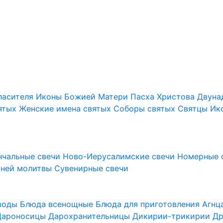
пасителя
Иконы Божией Матери
Пасха Христова
Двуна
ятых
Женские имена святых
Соборы святых
Святцы
Ик
нчальные свечи
Ново-Иерусалимские свечи
Номерные 
шней молитвы
Сувенирные свечи
 воды
Блюда всенощные
Блюда для приготовления Агн
Дароносицы
Дарохранительницы
Дикирии-трикирии
Др