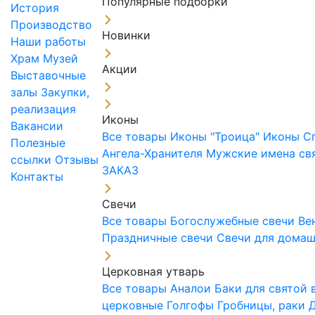
Популярные подборки
История
Производство
Новинки
Наши работы
Храм
Музей
Акции
Выставочные
залы
Закупки,
реализация
Иконы
Вакансии
Все товары
Иконы "Троица"
Иконы С
Полезные
Ангела-Хранителя
Мужские имена св
ссылки
Отзывы
ЗАКАЗ
Контакты
Свечи
Все товары
Богослужебные свечи
Ве
Праздничные свечи
Свечи для дома
Церковная утварь
Все товары
Аналои
Баки для святой
церковные
Голгофы
Гробницы, раки