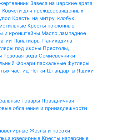
 жертвенник
Завеса на царские врата
а
Ковчеги для преждеосвященных
купол
Кресты на митру, клобук,
 могильные
Кресты поклонные
ы и кронштейны
Масло лампадное
нагии
Панагиары
Паникадила
тляры под иконы
Престолы,
ды
Розовая вода
Семисвечники
ильный
Фонари пасхальные
Футляры
ятых частиц
Четки
Штандарты
Ящики
бальные товары
Праздничная
овые облачения и принадлежности
ы ювелирные
Жезлы и посохи
льца ювелирные
Кресты наперсные