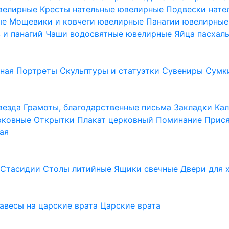
ювелирные
Кресты нательные ювелирные
Подвески нат
ые
Мощевики и ковчеги ювелирные
Панагии ювелирны
в и панагий
Чаши водосвятные ювелирные
Яйца пасхал
ьная
Портреты
Скульптуры и статуэтки
Сувениры
Сумк
везда
Грамоты, благодарственные письма
Закладки
Ка
рковные
Открытки
Плакат церковный
Поминание
Прися
ая
а
Стасидии
Столы литийные
Ящики свечные
Двери для 
завесы на царские врата
Царские врата