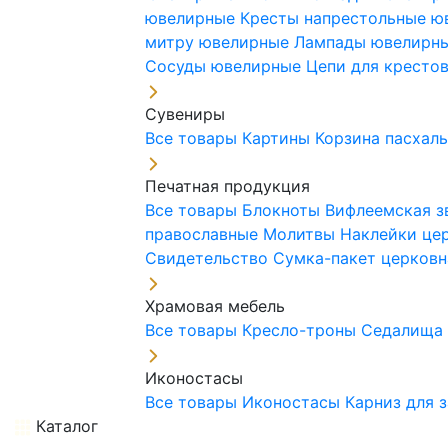
ювелирные
Кресты напрестольные 
митру ювелирные
Лампады ювелирн
Сосуды ювелирные
Цепи для кресто
Сувениры
Все товары
Картины
Корзина пасхал
Печатная продукция
Все товары
Блокноты
Вифлеемская з
православные
Молитвы
Наклейки це
Свидетельство
Сумка-пакет церковн
Храмовая мебель
Все товары
Кресло-троны
Седалищ
Иконостасы
Все товары
Иконостасы
Карниз для 
Каталог