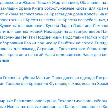
надлежности
Жезлы Посохи
Жертвенники, Облачения на
 закладки храма
Книги богослужебные
Киоты для храм
ст-иконы запрестольные
Кресты для дома
Кресты на 
апрестольные
Кресты настенные
Кресты погребальные,
Кувшины для омовения
Купели
Ладан
Ладаница
Лампад
еги для святых мощей
Накладки на алтарную дверь
Па
Пасочницы
Печати
Подсвечники
Подставки
Полки и фу
соборования
Рамки под икону
Решётки на солею
Рипи
таканы для лампад
Стрючицы
Трехсвечники
Уголь кад
для крестов и панагий
Чаши водосвятные
Чаши для св
ьные
ия
Головные уборы
Мантии
Повседневная одежда
Погре
ния
Товары для крещения
Футляры, чехлы, вешала
Храм
лирные
Евангелие ювелирные
Евхаристические набор
рные
Иконы нательные ювелирные
Кадила ювелирные
Ко