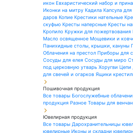
икон
Евхаристический набор и при
Иконки на митру
Кадила
Капсула для
даров
Копие
Крестики нательные
Кре
скуфью
Кресты наперсные
Кресты н
Кропило
Кружки для пожертвования
Масло освященное
Мощевики и ковч
Панихидные столы, крышки, кануны
Облачения на престол
Приборы для 
Сосуды для елея
Сосуды для миро
С
под церковную утварь
Хоругви
Цепи 
для свечей и огарков
Ящики крестил
Пошивочная продукция
Все товары
Богослужебные облачен
продукция
Разное
Товары для венча
Ювелирная продукция
Все товары
Дарохранительницы юве
ювелирные
Иконы и складни ювели