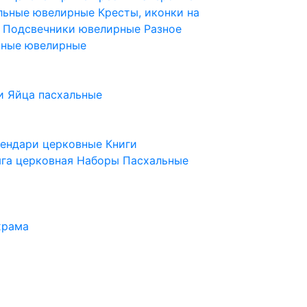
ельные ювелирные
Кресты, иконки на
е
Подсвечники ювелирные
Разное
ьные ювелирные
и
Яйца пасхальные
лендари церковные
Книги
га церковная
Наборы Пасхальные
храма