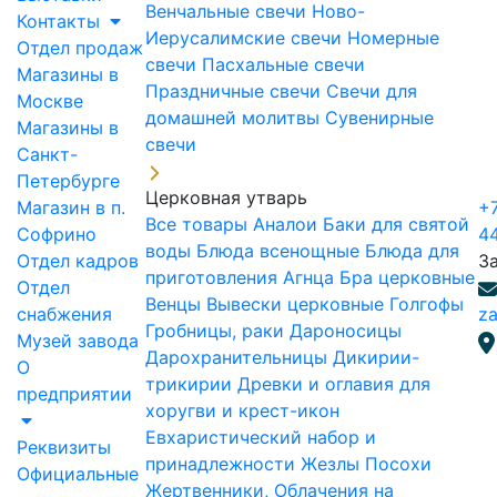
Венчальные свечи
Ново-
Контакты
Иерусалимские свечи
Номерные
Отдел продаж
свечи
Пасхальные свечи
Магазины в
Праздничные свечи
Свечи для
Москве
домашней молитвы
Сувенирные
Магазины в
свечи
Санкт-
Петербурге
Церковная утварь
Магазин в п.
+7
Все товары
Аналои
Баки для святой
Софрино
4
воды
Блюда всенощные
Блюда для
Отдел кадров
З
приготовления Агнца
Бра церковные
Отдел
Венцы
Вывески церковные
Голгофы
снабжения
za
Гробницы, раки
Дароносицы
Музей завода
Дарохранительницы
Дикирии-
О
трикирии
Древки и оглавия для
предприятии
хоругви и крест-икон
Евхаристический набор и
Реквизиты
принадлежности
Жезлы Посохи
Официальные
Жертвенники, Облачения на