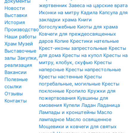
документы
жертвенник
Завеса на царские врата
Новости
Иконки на митру
Кадила
Капсула для
Выставки
закладки храма
Книги
История
богослужебные
Киоты для храма
Производство
Ковчеги для преждеосвященных
Наши работы
даров
Копие
Крестики нательные
Храм
Музей
Крест-иконы запрестольные
Кресты
Выставочные
для дома
Кресты на купол
Кресты на
залы
Закупки,
митру, клобук, скуфью
Кресты
реализация
наперсные
Кресты напрестольные
Вакансии
Кресты настенные
Кресты
Полезные
погребальные, могильные
Кресты
ссылки
поклонные
Кропило
Кружки для
Отзывы
пожертвования
Кувшины для
Контакты
омовения
Купели
Ладан
Ладаница
Лампады и кронштейны
Масло
лампадное
Масло освященное
Мощевики и ковчеги для святых