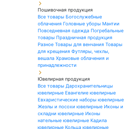
Пошивочная продукция
Все товары
Богослужебные
облачения
Головные уборы
Мантии
Повседневная одежда
Погребальные
товары
Праздничная продукция
Разное
Товары для венчания
Товары
для крещения
Футляры, чехлы,
вешала
Храмовые облачения и
принадлежности
Ювелирная продукция
Все товары
Дарохранительницы
ювелирные
Евангелие ювелирные
Евхаристические наборы ювелирные
Жезлы и посохи ювелирные
Иконы и
складни ювелирные
Иконы
нательные ювелирные
Кадила
ювелирные
Кольца ювелирные