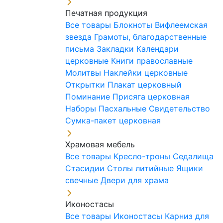
Печатная продукция
Все товары
Блокноты
Вифлеемская
звезда
Грамоты, благодарственные
письма
Закладки
Календари
церковные
Книги православные
Молитвы
Наклейки церковные
Открытки
Плакат церковный
Поминание
Присяга церковная
Наборы Пасхальные
Свидетельство
Сумка-пакет церковная
Храмовая мебель
Все товары
Кресло-троны
Седалища
Стасидии
Столы литийные
Ящики
свечные
Двери для храма
Иконостасы
Все товары
Иконостасы
Карниз для