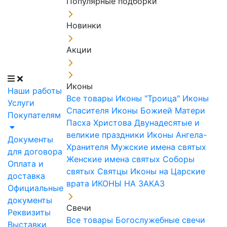
Популярные подборки
Новинки
Акции
Иконы
Наши работы
Все товары
Иконы "Троица"
Иконы
Услуги
Спасителя
Иконы Божией Матери
Покупателям
Пасха Христова
Двунадесятые и
великие праздники
Иконы Ангела-
Документы
Хранителя
Мужские имена святых
для договора
Женские имена святых
Соборы
Оплата и
святых
Святцы
Иконы на Царские
доставка
врата
ИКОНЫ НА ЗАКАЗ
Официальные
документы
Свечи
Реквизиты
Все товары
Богослужебные свечи
Выставки