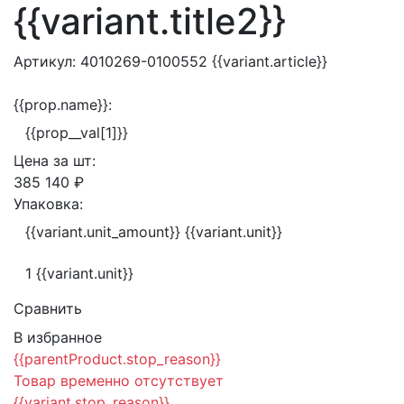
{{variant.title2}}
Артикул:
4010269-0100552
{{variant.article}}
{{prop.name}}:
{{prop__val[1]}}
Цена за
шт:
385 140 ₽
Упаковка:
{{variant.unit_amount}} {{variant.unit}}
1 {{variant.unit}}
Сравнить
В избранное
{{parentProduct.stop_reason}}
Товар временно отсутствует
{{variant.stop_reason}}