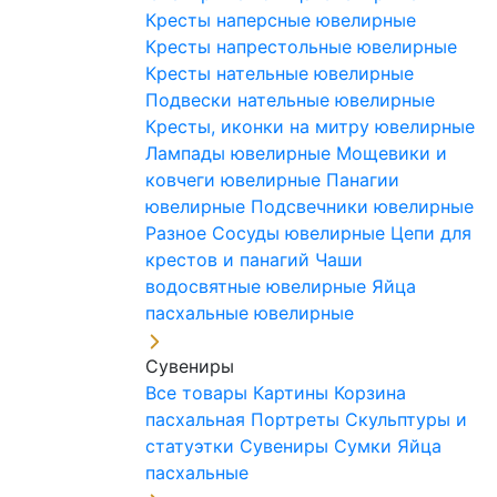
Кресты наперсные ювелирные
Кресты напрестольные ювелирные
Кресты нательные ювелирные
Подвески нательные ювелирные
Кресты, иконки на митру ювелирные
Лампады ювелирные
Мощевики и
ковчеги ювелирные
Панагии
ювелирные
Подсвечники ювелирные
Разное
Сосуды ювелирные
Цепи для
крестов и панагий
Чаши
водосвятные ювелирные
Яйца
пасхальные ювелирные
Сувениры
Все товары
Картины
Корзина
пасхальная
Портреты
Скульптуры и
статуэтки
Сувениры
Сумки
Яйца
пасхальные