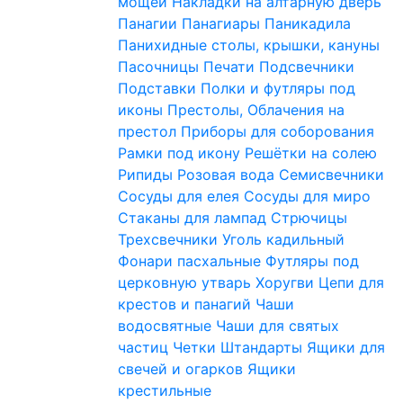
мощей
Накладки на алтарную дверь
Панагии
Панагиары
Паникадила
Панихидные столы, крышки, кануны
Пасочницы
Печати
Подсвечники
Подставки
Полки и футляры под
иконы
Престолы, Облачения на
престол
Приборы для соборования
Рамки под икону
Решётки на солею
Рипиды
Розовая вода
Семисвечники
Сосуды для елея
Сосуды для миро
Стаканы для лампад
Стрючицы
Трехсвечники
Уголь кадильный
Фонари пасхальные
Футляры под
церковную утварь
Хоругви
Цепи для
крестов и панагий
Чаши
водосвятные
Чаши для святых
частиц
Четки
Штандарты
Ящики для
свечей и огарков
Ящики
крестильные