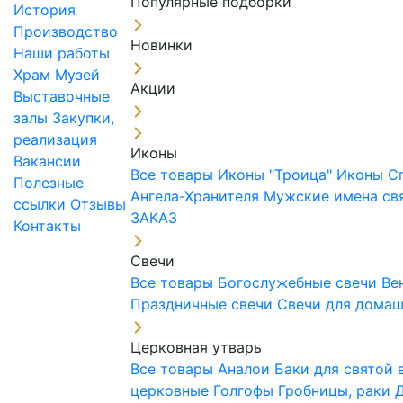
Популярные подборки
История
Производство
Новинки
Наши работы
Храм
Музей
Акции
Выставочные
залы
Закупки,
реализация
Иконы
Вакансии
Все товары
Иконы "Троица"
Иконы С
Полезные
Ангела-Хранителя
Мужские имена св
ссылки
Отзывы
ЗАКАЗ
Контакты
Свечи
Все товары
Богослужебные свечи
Ве
Праздничные свечи
Свечи для дома
Церковная утварь
Все товары
Аналои
Баки для святой
церковные
Голгофы
Гробницы, раки