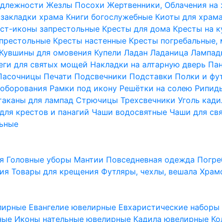
надлежности
Жезлы Посохи
Жертвенники, Облачения на
 закладки храма
Книги богослужебные
Киоты для храм
ст-иконы запрестольные
Кресты для дома
Кресты на 
апрестольные
Кресты настенные
Кресты погребальные,
Кувшины для омовения
Купели
Ладан
Ладаница
Лампад
еги для святых мощей
Накладки на алтарную дверь
Па
Пасочницы
Печати
Подсвечники
Подставки
Полки и фу
соборования
Рамки под икону
Решётки на солею
Рипи
таканы для лампад
Стрючицы
Трехсвечники
Уголь кад
для крестов и панагий
Чаши водосвятные
Чаши для св
ьные
ия
Головные уборы
Мантии
Повседневная одежда
Погре
ния
Товары для крещения
Футляры, чехлы, вешала
Храм
лирные
Евангелие ювелирные
Евхаристические набор
рные
Иконы нательные ювелирные
Кадила ювелирные
Ко