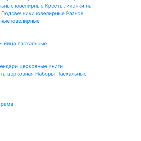
ельные ювелирные
Кресты, иконки на
е
Подсвечники ювелирные
Разное
ьные ювелирные
и
Яйца пасхальные
лендари церковные
Книги
га церковная
Наборы Пасхальные
храма