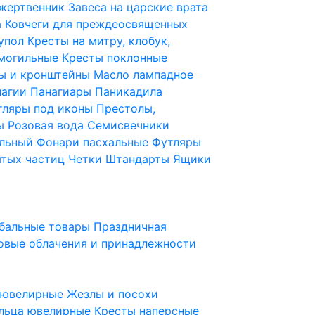
 жертвенник
Завеса на царские врата
а
Ковчеги для преждеосвященных
купол
Кресты на митру, клобук,
 могильные
Кресты поклонные
ы и кронштейны
Масло лампадное
нагии
Панагиары
Паникадила
тляры под иконы
Престолы,
ды
Розовая вода
Семисвечники
ильный
Фонари пасхальные
Футляры
ятых частиц
Четки
Штандарты
Ящики
бальные товары
Праздничная
овые облачения и принадлежности
ы ювелирные
Жезлы и посохи
льца ювелирные
Кресты наперсные