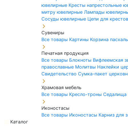
ювелирные
Кресты напрестольные 
митру ювелирные
Лампады ювелирн
Сосуды ювелирные
Цепи для кресто
Сувениры
Все товары
Картины
Корзина пасхал
Печатная продукция
Все товары
Блокноты
Вифлеемская з
православные
Молитвы
Наклейки це
Свидетельство
Сумка-пакет церковн
Храмовая мебель
Все товары
Кресло-троны
Седалищ
Иконостасы
Все товары
Иконостасы
Карниз для 
Каталог