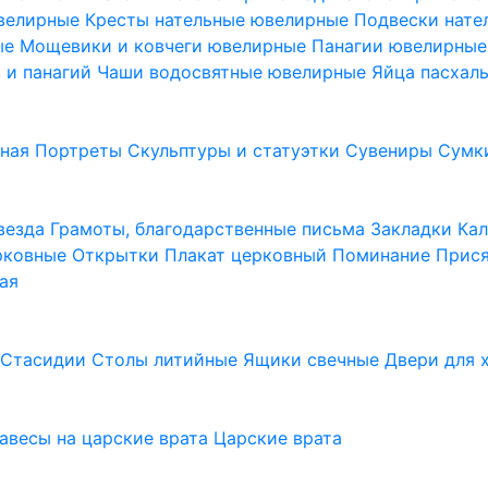
ювелирные
Кресты нательные ювелирные
Подвески нат
ые
Мощевики и ковчеги ювелирные
Панагии ювелирны
в и панагий
Чаши водосвятные ювелирные
Яйца пасхал
ьная
Портреты
Скульптуры и статуэтки
Сувениры
Сумк
везда
Грамоты, благодарственные письма
Закладки
Ка
рковные
Открытки
Плакат церковный
Поминание
Прися
ая
а
Стасидии
Столы литийные
Ящики свечные
Двери для 
завесы на царские врата
Царские врата