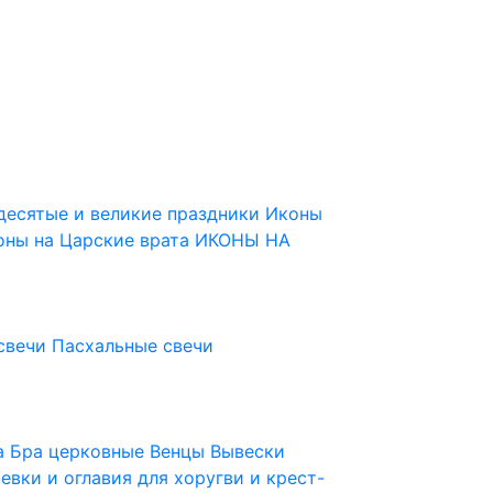
десятые и великие праздники
Иконы
оны на Царские врата
ИКОНЫ НА
свечи
Пасхальные свечи
ца
Бра церковные
Венцы
Вывески
евки и оглавия для хоругви и крест-