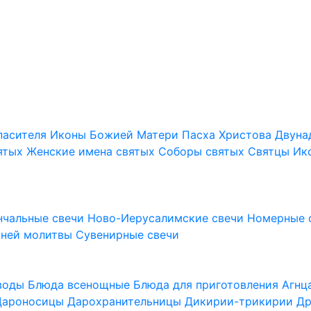
пасителя
Иконы Божией Матери
Пасха Христова
Двуна
ятых
Женские имена святых
Соборы святых
Святцы
Ик
нчальные свечи
Ново-Иерусалимские свечи
Номерные 
шней молитвы
Сувенирные свечи
 воды
Блюда всенощные
Блюда для приготовления Агн
Дароносицы
Дарохранительницы
Дикирии-трикирии
Др