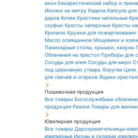
икон
Евхаристический набор и при
Иконки на митру
Кадила
Капсула для
даров
Копие
Крестики нательные
Кре
скуфью
Кресты наперсные
Кресты н
Кропило
Кружки для пожертвования
Масло освященное
Мощевики и ковч
Панихидные столы, крышки, кануны
Облачения на престол
Приборы для 
Сосуды для елея
Сосуды для миро
С
под церковную утварь
Хоругви
Цепи 
для свечей и огарков
Ящики крестил
Пошивочная продукция
Все товары
Богослужебные облачен
продукция
Разное
Товары для венча
Ювелирная продукция
Все товары
Дарохранительницы юве
ювелирные
Иконы и складни ювели