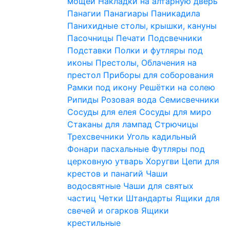
мощей
Накладки на алтарную дверь
Панагии
Панагиары
Паникадила
Панихидные столы, крышки, кануны
Пасочницы
Печати
Подсвечники
Подставки
Полки и футляры под
иконы
Престолы, Облачения на
престол
Приборы для соборования
Рамки под икону
Решётки на солею
Рипиды
Розовая вода
Семисвечники
Сосуды для елея
Сосуды для миро
Стаканы для лампад
Стрючицы
Трехсвечники
Уголь кадильный
Фонари пасхальные
Футляры под
церковную утварь
Хоругви
Цепи для
крестов и панагий
Чаши
водосвятные
Чаши для святых
частиц
Четки
Штандарты
Ящики для
свечей и огарков
Ящики
крестильные