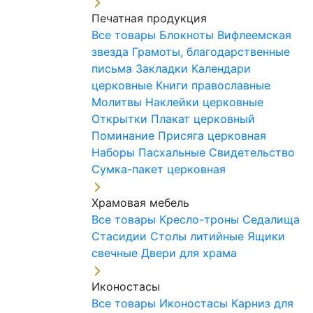
Печатная продукция
Все товары
Блокноты
Вифлеемская
звезда
Грамоты, благодарственные
письма
Закладки
Календари
церковные
Книги православные
Молитвы
Наклейки церковные
Открытки
Плакат церковный
Поминание
Присяга церковная
Наборы Пасхальные
Свидетельство
Сумка-пакет церковная
Храмовая мебель
Все товары
Кресло-троны
Седалища
Стасидии
Столы литийные
Ящики
свечные
Двери для храма
Иконостасы
Все товары
Иконостасы
Карниз для