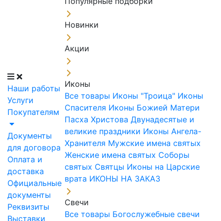
Популярные подборки
Новинки
Акции
Иконы
Наши работы
Все товары
Иконы "Троица"
Иконы
Услуги
Спасителя
Иконы Божией Матери
Покупателям
Пасха Христова
Двунадесятые и
великие праздники
Иконы Ангела-
Документы
Хранителя
Мужские имена святых
для договора
Женские имена святых
Соборы
Оплата и
святых
Святцы
Иконы на Царские
доставка
врата
ИКОНЫ НА ЗАКАЗ
Официальные
документы
Свечи
Реквизиты
Все товары
Богослужебные свечи
Выставки