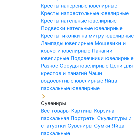
Кресты наперсные ювелирные
Кресты напрестольные ювелирные
Кресты нательные ювелирные
Подвески нательные ювелирные
Кресты, иконки на митру ювелирные
Лампады ювелирные
Мощевики и
ковчеги ювелирные
Панагии
ювелирные
Подсвечники ювелирные
Разное
Сосуды ювелирные
Цепи для
крестов и панагий
Чаши
водосвятные ювелирные
Яйца
пасхальные ювелирные
Сувениры
Все товары
Картины
Корзина
пасхальная
Портреты
Скульптуры и
статуэтки
Сувениры
Сумки
Яйца
пасхальные