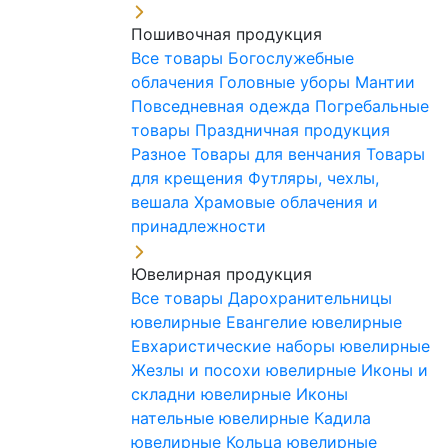
Пошивочная продукция
Все товары
Богослужебные
облачения
Головные уборы
Мантии
Повседневная одежда
Погребальные
товары
Праздничная продукция
Разное
Товары для венчания
Товары
для крещения
Футляры, чехлы,
вешала
Храмовые облачения и
принадлежности
Ювелирная продукция
Все товары
Дарохранительницы
ювелирные
Евангелие ювелирные
Евхаристические наборы ювелирные
Жезлы и посохи ювелирные
Иконы и
складни ювелирные
Иконы
нательные ювелирные
Кадила
ювелирные
Кольца ювелирные