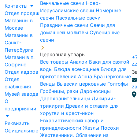
Венчальные свечи
Ново-
Контакты
Иерусалимские свечи
Номерные
Отдел продаж
свечи
Пасхальные свечи
Магазины в
Праздничные свечи
Свечи для
Москве
домашней молитвы
Сувенирные
Магазины в
свечи
Санкт-
Петербурге
Церковная утварь
Магазин в п.
+7
Все товары
Аналои
Баки для святой
Софрино
4
воды
Блюда всенощные
Блюда для
Отдел кадров
З
приготовления Агнца
Бра церковные
Отдел
Венцы
Вывески церковные
Голгофы
снабжения
za
Гробницы, раки
Дароносицы
Музей завода
Дарохранительницы
Дикирии-
О
трикирии
Древки и оглавия для
предприятии
хоругви и крест-икон
Евхаристический набор и
Реквизиты
принадлежности
Жезлы Посохи
Официальные
Жертвенники, Облачения на