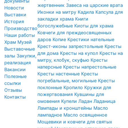
документы
жертвенник
Завеса на царские врата
Новости
Иконки на митру
Кадила
Капсула для
Выставки
закладки храма
Книги
История
богослужебные
Киоты для храма
Производство
Ковчеги для преждеосвященных
Наши работы
даров
Копие
Крестики нательные
Храм
Музей
Крест-иконы запрестольные
Кресты
Выставочные
для дома
Кресты на купол
Кресты на
залы
Закупки,
митру, клобук, скуфью
Кресты
реализация
наперсные
Кресты напрестольные
Вакансии
Кресты настенные
Кресты
Полезные
погребальные, могильные
Кресты
ссылки
поклонные
Кропило
Кружки для
Отзывы
пожертвования
Кувшины для
Контакты
омовения
Купели
Ладан
Ладаница
Лампады и кронштейны
Масло
лампадное
Масло освященное
Мощевики и ковчеги для святых