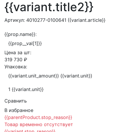
{{variant.title2}}
Артикул:
4010277-0100641
{{variant.article}}
{{prop.name}}:
{{prop__val[1]}}
Цена за
шт:
319 730 ₽
Упаковка:
{{variant.unit_amount}} {{variant.unit}}
1 {{variant.unit}}
Сравнить
В избранное
{{parentProduct.stop_reason}}
Товар временно отсутствует
{{variant.stop_reason}}